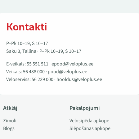
Kontakti
P–Pk 10–19, S 10–17
Saku 3, Tallina · P–Pk 10–19, S 10–17
E-veikals:
55 551 511
·
epood@veloplus.ee
Veikals:
56 488 000
·
pood@veloplus.ee
Veloserviss:
56 229 000
·
hooldus@veloplus.ee
Atklāj
Pakalpojumi
Zīmoli
Velosipēda apkope
Blogs
Slēpošanas apkope