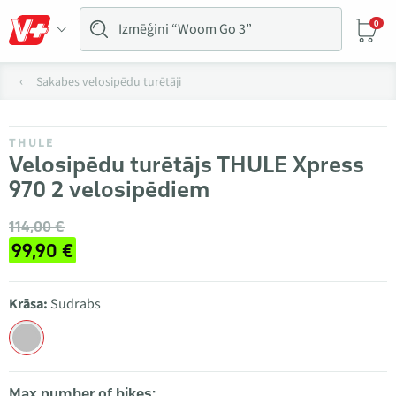
0
Sakabes velosipēdu turētāji
THULE
Velosipēdu turētājs THULE Xpress
970 2 velosipēdiem
114,00 €
99,90 €
Krāsa:
Sudrabs
Max number of bikes: