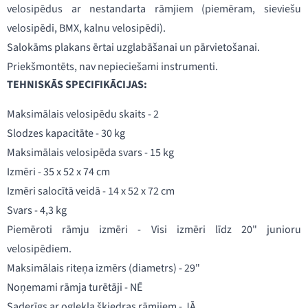
velosipēdus ar nestandarta rāmjiem (piemēram, sieviešu
velosipēdi, BMX, kalnu velosipēdi).
Salokāms plakans ērtai uzglabāšanai un pārvietošanai.
Priekšmontēts, nav nepieciešami instrumenti.
TEHNISKĀS SPECIFIKĀCIJAS:
Maksimālais velosipēdu skaits - 2
Slodzes kapacitāte - 30 kg
Maksimālais velosipēda svars - 15 kg
Izmēri - 35 x 52 x 74 cm
Izmēri salocītā veidā - 14 x 52 x 72 cm
Svars - 4,3 kg
Piemēroti rāmju izmēri - Visi izmēri līdz 20" junioru
velosipēdiem.
Maksimālais riteņa izmērs (diametrs) - 29"
Noņemami rāmja turētāji - NĒ
Saderīgs ar oglekļa šķiedras rāmjiem - JĀ