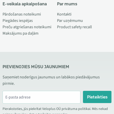
E-veikala apkalpošana
Par mums
Pārdošanas noteikumi
Kontakti
Piegādes iespējas
Par uzņēmumu
Preču atgriešanas noteikumi
Product safety recall
Maksājums pa daļām
PIEVIENOJIES MŪSU JAUNUMIEM
Saņemiet noderīgus jaunumus un labākos piedāvājumus
pirmie.
Pieteikties
Pierakstoties, jūs piekrītat Veloplus OÜ privātuma politikai. Mēs nekad