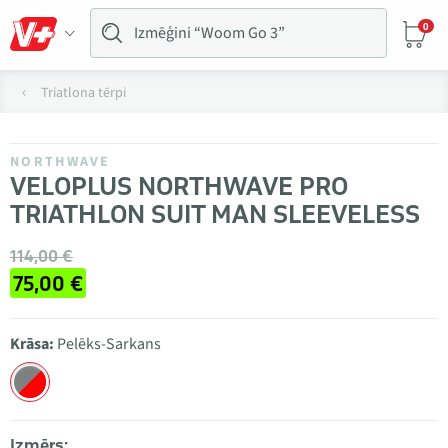
0
Triatlona tērpi
NORTHWAVE
VELOPLUS NORTHWAVE PRO
TRIATHLON SUIT MAN SLEEVELESS
114,00 €
75,00 €
Krāsa:
Pelēks-Sarkans
Izmērs: