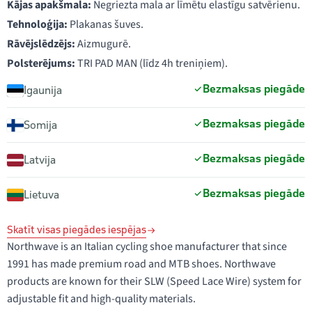
Kājas apakšmala:
Negriezta mala ar līmētu elastīgu satvērienu.
Tehnoloģija:
Plakanas šuves.
Rāvējslēdzējs:
Aizmugurē.
Polsterējums:
TRI PAD MAN (līdz 4h treniņiem).
Bezmaksas piegāde
Igaunija
Bezmaksas piegāde
Somija
Bezmaksas piegāde
Latvija
Bezmaksas piegāde
Lietuva
Skatīt visas piegādes iespējas
Northwave is an Italian cycling shoe manufacturer that since
1991 has made premium road and MTB shoes. Northwave
products are known for their SLW (Speed Lace Wire) system for
adjustable fit and high-quality materials.