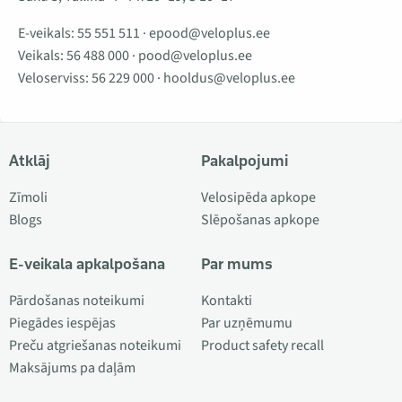
E-veikals:
55 551 511
·
epood@veloplus.ee
Veikals:
56 488 000
·
pood@veloplus.ee
Veloserviss:
56 229 000
·
hooldus@veloplus.ee
Atklāj
Pakalpojumi
Zīmoli
Velosipēda apkope
Blogs
Slēpošanas apkope
E-veikala apkalpošana
Par mums
Pārdošanas noteikumi
Kontakti
Piegādes iespējas
Par uzņēmumu
Preču atgriešanas noteikumi
Product safety recall
Maksājums pa daļām