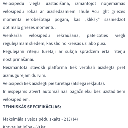
Velosipēdu viegla uzstādīšana, izmantojot noņemamas
velosipēdu rokas ar aizslēdzamiem Thule AcuTight griezes
momenta ierobežotāja pogām, kas „klikšķ” sasniedzot
optimālo griezes momentu.
Vienkārša velosipēdu iekraušana, pateicoties viegli
regulējamām sliedēm, kas slīd no kreisās uz labo pusi.
Regulējami riteņu turētāji ar sūkņa sprādzēm ērtai riteņu
nostiprināšanai.
Neizmantotā stāvoklī platforma tiek vertikāli aizslēgta pret
aizmugurējām durvīm.
Velosipēdi tiek aizslēgti pie turētāja (atslēga iekļauta).
Ir iespējams atvērt automašīnas bagāžnieku bez uzstādītiem
velosipēdiem.
TEHNISKĀS SPECIFIKĀCIJAS:
Maksimālais velosipēdu skaits - 2 (3) (4)
Kravas ietilpība - 60 kg