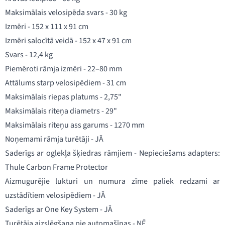
Maksimālais velosipēda svars - 30 kg
Izmēri - 152 x 111 x 91 cm
Izmēri salocītā veidā - 152 x 47 x 91 cm
Svars - 12,4 kg
Piemēroti rāmja izmēri - 22–80 mm
Attālums starp velosipēdiem - 31 cm
Maksimālais riepas platums - 2,75"
Maksimālais riteņa diametrs - 29"
Maksimālais riteņu ass garums - 1270 mm
Noņemami rāmja turētāji - JĀ
Saderīgs ar oglekļa šķiedras rāmjiem - Nepieciešams adapters:
Thule Carbon Frame Protector
Aizmugurējie lukturi un numura zīme paliek redzami ar
uzstādītiem velosipēdiem - JĀ
Saderīgs ar One Key System - JĀ
Turētāja aizslēgšana pie automašīnas - NĒ