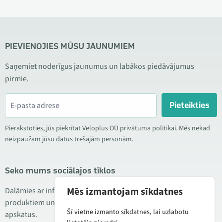
PIEVIENOJIES MŪSU JAUNUMIEM
Saņemiet noderīgus jaunumus un labākos piedāvājumus
pirmie.
Pieteikties
Pierakstoties, jūs piekrītat Veloplus OÜ privātuma politikai. Mēs nekad
neizpaužam jūsu datus trešajām personām.
Seko mums sociālajos tīklos
Mēs izmantojam sīkdatnes
Dalāmies ar informāciju par izdevīgām akcijām, jauniem
produktiem un servisu. Reizēm publicējam arī produktu
Šī vietne izmanto sīkdatnes, lai uzlabotu
apskatus.