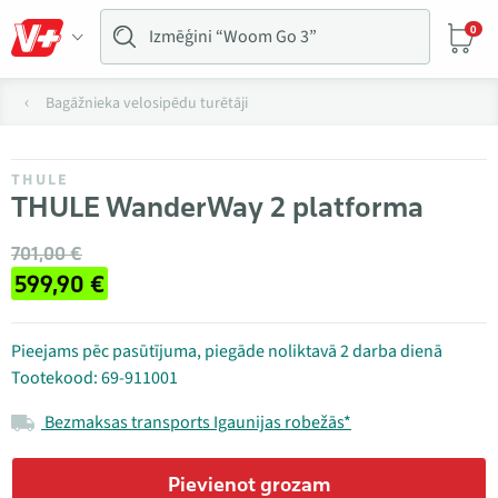
0
Bagāžnieka velosipēdu turētāji
THULE
THULE WanderWay 2 platforma
701,00 €
599,90 €
Pieejams pēc pasūtījuma, piegāde noliktavā 2 darba dienā
Tootekood: 69-911001
Bezmaksas transports Igaunijas robežās*
Pievienot grozam