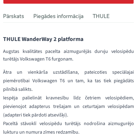
Pārskats
Piegādes informācija
THULE
THULE WanderWay 2 platforma
Augstas kvalitātes pacelta aizmugurējās durvju velosipēdu
turētājs Volkswagen T6 furgonam.
Ātra un vienkārša uzstādīšana, pateicoties speciālajai
piemērotībai Volkswagen T6 un tam, ka tas tiek piegādāts
pilnībā salikts.
Iespēja palielināt kravnesību līdz četriem velosipēdiem,
pievienojot adapterus trešajam un ceturtajam velosipēdam
(adapteri tiek pārdoti atsevišķi).
Paceltā stāvoklī velosipēdu turētājs nodrošina aizmugurējo
lukturu un numura zīmes redzamību.