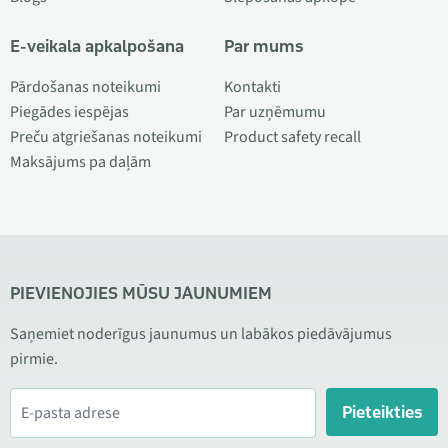
E-veikala apkalpošana
Par mums
Pārdošanas noteikumi
Kontakti
Piegādes iespējas
Par uzņēmumu
Preču atgriešanas noteikumi
Product safety recall
Maksājums pa daļām
PIEVIENOJIES MŪSU JAUNUMIEM
Saņemiet noderīgus jaunumus un labākos piedāvājumus
pirmie.
Pieteikties