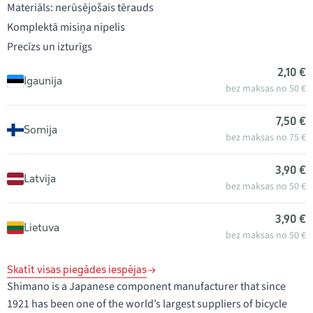
Materiāls: nerūsējošais tērauds
Komplektā misiņa nipelis
Precīzs un izturīgs
2,10 €
Igaunija
bez maksas no 50 €
7,50 €
Somija
bez maksas no 75 €
3,90 €
Latvija
bez maksas no 50 €
3,90 €
Lietuva
bez maksas no 50 €
Skatīt visas piegādes iespējas
Shimano is a Japanese component manufacturer that since
1921 has been one of the world’s largest suppliers of bicycle