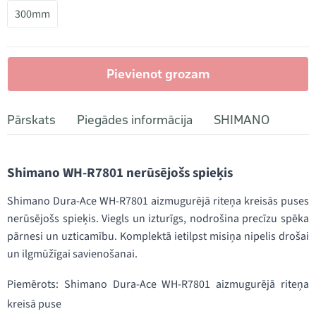
300mm
Pievienot grozam
Pārskats
Piegādes informācija
SHIMANO
Shimano WH-R7801 nerūsējošs spieķis
Shimano Dura-Ace WH-R7801 aizmugurējā riteņa kreisās puses
nerūsējošs spieķis. Viegls un izturīgs, nodrošina precīzu spēka
pārnesi un uzticamību. Komplektā ietilpst misiņa nipelis drošai
un ilgmūžīgai savienošanai.
Piemērots: Shimano Dura-Ace WH-R7801 aizmugurējā riteņa
kreisā puse