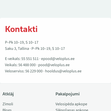
Kontakti
P–Pk 10–19, S 10–17
Saku 3, Tallina · P–Pk 10–19, S 10–17
E-veikals:
55 551 511
·
epood@veloplus.ee
Veikals:
56 488 000
·
pood@veloplus.ee
Veloserviss:
56 229 000
·
hooldus@veloplus.ee
Atklāj
Pakalpojumi
Zīmoli
Velosipēda apkope
Blogs
Slēpošanas apkope