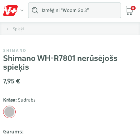
0
Spieķi
SHIMANO
Shimano WH-R7801 nerūsējošs
spieķis
7,95 €
Krāsa:
Sudrabs
Garums: