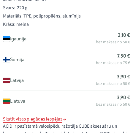
Svars: 220 g
Materiāls: TPE, polipropilēns, alumīnijs
Krāsa: melna
2,10 €
Igaunija
bez maksas no 50 €
7,50 €
Somija
bez maksas no 75 €
3,90 €
Latvija
bez maksas no 50 €
3,90 €
Lietuva
bez maksas no 50 €
Skatīt visas piegādes iespējas
ACID ir pazīstamā velosipēdu ražotāja CUBE aksesuāru un