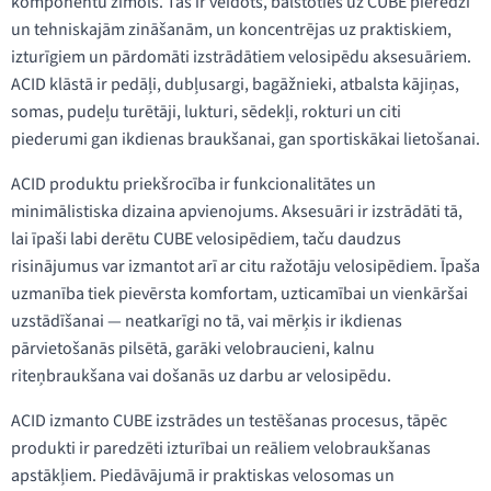
komponentu zīmols. Tas ir veidots, balstoties uz CUBE pieredzi
un tehniskajām zināšanām, un koncentrējas uz praktiskiem,
izturīgiem un pārdomāti izstrādātiem velosipēdu aksesuāriem.
ACID klāstā ir pedāļi, dubļusargi, bagāžnieki, atbalsta kājiņas,
somas, pudeļu turētāji, lukturi, sēdekļi, rokturi un citi
piederumi gan ikdienas braukšanai, gan sportiskākai lietošanai.
ACID produktu priekšrocība ir funkcionalitātes un
minimālistiska dizaina apvienojums. Aksesuāri ir izstrādāti tā,
lai īpaši labi derētu CUBE velosipēdiem, taču daudzus
risinājumus var izmantot arī ar citu ražotāju velosipēdiem. Īpaša
uzmanība tiek pievērsta komfortam, uzticamībai un vienkāršai
uzstādīšanai — neatkarīgi no tā, vai mērķis ir ikdienas
pārvietošanās pilsētā, garāki velobraucieni, kalnu
riteņbraukšana vai došanās uz darbu ar velosipēdu.
ACID izmanto CUBE izstrādes un testēšanas procesus, tāpēc
produkti ir paredzēti izturībai un reāliem velobraukšanas
apstākļiem. Piedāvājumā ir praktiskas velosomas un