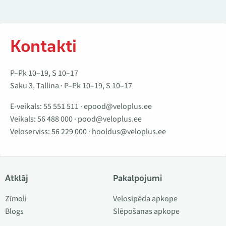
Kontakti
P–Pk 10–19, S 10–17
Saku 3, Tallina · P–Pk 10–19, S 10–17
E-veikals:
55 551 511
·
epood@veloplus.ee
Veikals:
56 488 000
·
pood@veloplus.ee
Veloserviss:
56 229 000
·
hooldus@veloplus.ee
Atklāj
Pakalpojumi
Zīmoli
Velosipēda apkope
Blogs
Slēpošanas apkope