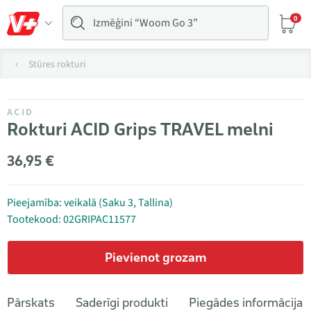
0
Stūres rokturi
ACID
Rokturi ACID Grips TRAVEL melni
36,95 €
Pieejamība: veikalā (Saku 3, Tallina)
Tootekood: 02GRIPAC11577
Pievienot grozam
Pārskats
Saderīgi produkti
Piegādes informācija