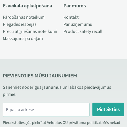
E-veikala apkalpošana
Par mums
Pārdošanas noteikumi
Kontakti
Piegādes iespējas
Par uzņēmumu
Preču atgriešanas noteikumi
Product safety recall
Maksājums pa daļām
PIEVIENOJIES MŪSU JAUNUMIEM
Saņemiet noderīgus jaunumus un labākos piedāvājumus
pirmie.
Pieteikties
Pierakstoties, jūs piekrītat Veloplus OÜ privātuma politikai. Mēs nekad