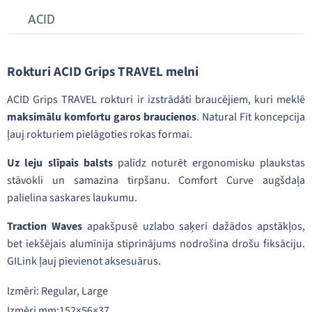
ACID
Rokturi ACID Grips TRAVEL melni
ACID Grips TRAVEL rokturi ir izstrādāti braucējiem, kuri meklē
maksimālu komfortu garos braucienos
. Natural Fit koncepcija
ļauj rokturiem pielāgoties rokas formai.
Uz leju slīpais balsts
palīdz noturēt ergonomisku plaukstas
stāvokli un samazina tirpšanu. Comfort Curve augšdaļa
palielina saskares laukumu.
Traction Waves
apakšpusē uzlabo saķeri dažādos apstākļos,
bet iekšējais alumīnija stiprinājums nodrošina drošu fiksāciju.
GILink ļauj pievienot aksesuārus.
Izmēri: Regular, Large
Izmēri mm:152×56×37