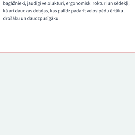
bagāžnieki, jaudīgi velolukturi, ergonomiski rokturi un sēdekļi,
kā arī daudzas detaļas, kas palīdz padarīt velosipēdu ērtāku,
drošāku un daudzpusīgāku.
Kontakti