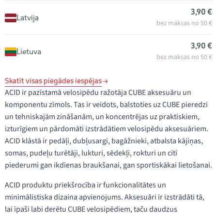
3,90 €
Latvija
bez maksas no 50 €
3,90 €
Lietuva
bez maksas no 50 €
Skatīt visas piegādes iespējas
ACID ir pazīstamā velosipēdu ražotāja CUBE aksesuāru un
komponentu zīmols. Tas ir veidots, balstoties uz CUBE pieredzi
un tehniskajām zināšanām, un koncentrējas uz praktiskiem,
izturīgiem un pārdomāti izstrādātiem velosipēdu aksesuāriem.
ACID klāstā ir pedāļi, dubļusargi, bagāžnieki, atbalsta kājiņas,
somas, pudeļu turētāji, lukturi, sēdekļi, rokturi un citi
piederumi gan ikdienas braukšanai, gan sportiskākai lietošanai.
ACID produktu priekšrocība ir funkcionalitātes un
minimālistiska dizaina apvienojums. Aksesuāri ir izstrādāti tā,
lai īpaši labi derētu CUBE velosipēdiem, taču daudzus