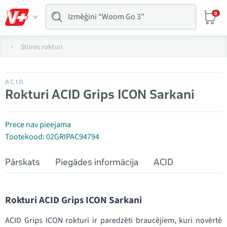
0
Stūres rokturi
ACID
Rokturi ACID Grips ICON Sarkani
Prece nav pieejama
Tootekood: 02GRIPAC94794
Pārskats
Piegādes informācija
ACID
Rokturi ACID Grips ICON Sarkani
ACID Grips ICON rokturi ir paredzēti braucējiem, kuri novērtē