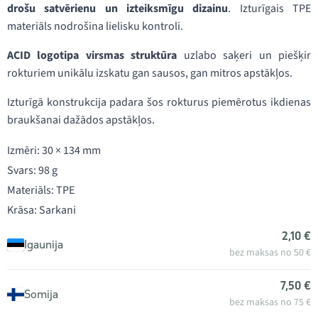
drošu satvērienu un izteiksmīgu dizainu
. Izturīgais TPE
materiāls nodrošina lielisku kontroli.
ACID logotipa virsmas struktūra
uzlabo saķeri un piešķir
rokturiem unikālu izskatu gan sausos, gan mitros apstākļos.
Izturīgā konstrukcija padara šos rokturus piemērotus ikdienas
braukšanai dažādos apstākļos.
Izmēri: 30 × 134 mm
Svars: 98 g
Materiāls: TPE
Krāsa: Sarkani
2,10 €
Igaunija
bez maksas no 50 €
7,50 €
Somija
bez maksas no 75 €