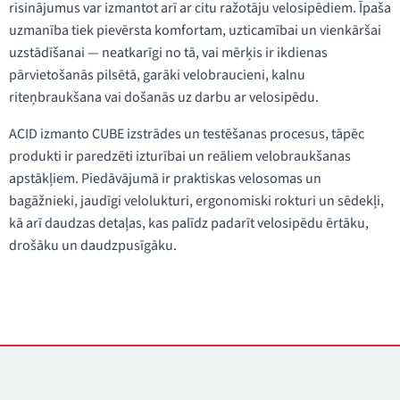
risinājumus var izmantot arī ar citu ražotāju velosipēdiem. Īpaša
uzmanība tiek pievērsta komfortam, uzticamībai un vienkāršai
uzstādīšanai — neatkarīgi no tā, vai mērķis ir ikdienas
pārvietošanās pilsētā, garāki velobraucieni, kalnu
riteņbraukšana vai došanās uz darbu ar velosipēdu.
ACID izmanto CUBE izstrādes un testēšanas procesus, tāpēc
produkti ir paredzēti izturībai un reāliem velobraukšanas
apstākļiem. Piedāvājumā ir praktiskas velosomas un
bagāžnieki, jaudīgi velolukturi, ergonomiski rokturi un sēdekļi,
kā arī daudzas detaļas, kas palīdz padarīt velosipēdu ērtāku,
drošāku un daudzpusīgāku.
Kontakti