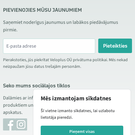
PIEVIENOJIES MŪSU JAUNUMIEM
Saņemiet noderīgus jaunumus un labākos piedāvājumus
pirmie.
Pieteikties
Pierakstoties, jūs piekrītat Veloplus OÜ privātuma politikai. Mēs nekad
neizpaužam jūsu datus trešajām personām.
Seko mums sociālajos tīklos
Mēs izmantojam sīkdatnes
Dalāmies ar informāciju par izdevīgām akcijām, jauniem
produktiem un servisu. Reizēm publicējam arī produktu
Šī vietne izmanto sīkdatnes, lai uzlabotu
apskatus.
lietotāja pieredzi.
Pieņemt visas