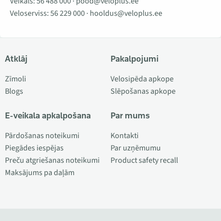
Veikals:
56 488 000
·
pood@veloplus.ee
Veloserviss:
56 229 000
·
hooldus@veloplus.ee
Atklāj
Pakalpojumi
Zīmoli
Velosipēda apkope
Blogs
Slēpošanas apkope
E-veikala apkalpošana
Par mums
Pārdošanas noteikumi
Kontakti
Piegādes iespējas
Par uzņēmumu
Preču atgriešanas noteikumi
Product safety recall
Maksājums pa daļām