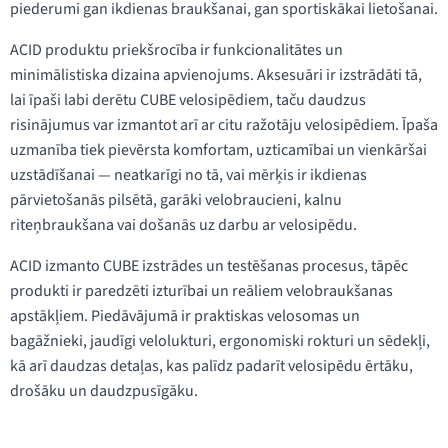
piederumi gan ikdienas braukšanai, gan sportiskākai lietošanai.
ACID produktu priekšrocība ir funkcionalitātes un
minimālistiska dizaina apvienojums. Aksesuāri ir izstrādāti tā,
lai īpaši labi derētu CUBE velosipēdiem, taču daudzus
risinājumus var izmantot arī ar citu ražotāju velosipēdiem. Īpaša
uzmanība tiek pievērsta komfortam, uzticamībai un vienkāršai
uzstādīšanai — neatkarīgi no tā, vai mērķis ir ikdienas
pārvietošanās pilsētā, garāki velobraucieni, kalnu
riteņbraukšana vai došanās uz darbu ar velosipēdu.
ACID izmanto CUBE izstrādes un testēšanas procesus, tāpēc
produkti ir paredzēti izturībai un reāliem velobraukšanas
apstākļiem. Piedāvājumā ir praktiskas velosomas un
bagāžnieki, jaudīgi velolukturi, ergonomiski rokturi un sēdekļi,
kā arī daudzas detaļas, kas palīdz padarīt velosipēdu ērtāku,
drošāku un daudzpusīgāku.