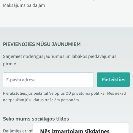
Maksājums pa daļām
PIEVIENOJIES MŪSU JAUNUMIEM
Saņemiet noderīgus jaunumus un labākos piedāvājumus
pirmie.
Pieteikties
Pierakstoties, jūs piekrītat Veloplus OÜ privātuma politikai. Mēs nekad
neizpaužam jūsu datus trešajām personām.
Seko mums sociālajos tīklos
Mēs izmantojam sīkdatnes
Dalāmies ar informāciju par izdevīgām akcijām, jauniem