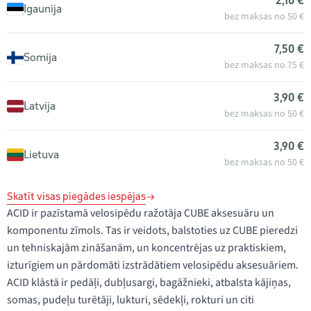
2,10 €
Igaunija
bez maksas no 50 €
7,50 €
Somija
bez maksas no 75 €
3,90 €
Latvija
bez maksas no 50 €
3,90 €
Lietuva
bez maksas no 50 €
Skatīt visas piegādes iespējas
ACID ir pazīstamā velosipēdu ražotāja CUBE aksesuāru un
komponentu zīmols. Tas ir veidots, balstoties uz CUBE pieredzi
un tehniskajām zināšanām, un koncentrējas uz praktiskiem,
izturīgiem un pārdomāti izstrādātiem velosipēdu aksesuāriem.
ACID klāstā ir pedāļi, dubļusargi, bagāžnieki, atbalsta kājiņas,
somas, pudeļu turētāji, lukturi, sēdekļi, rokturi un citi