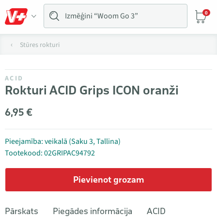
0
Stūres rokturi
ACID
Rokturi ACID Grips ICON oranži
6,95 €
Pieejamība: veikalā (Saku 3, Tallina)
Tootekood: 02GRIPAC94792
Pievienot grozam
Pārskats
Piegādes informācija
ACID