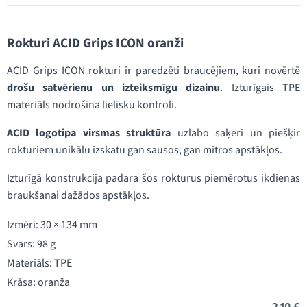
Rokturi ACID Grips ICON oranži
ACID Grips ICON rokturi ir paredzēti braucējiem, kuri novērtē
drošu satvērienu un izteiksmīgu dizainu
. Izturīgais TPE
materiāls nodrošina lielisku kontroli.
ACID logotipa virsmas struktūra
uzlabo saķeri un piešķir
rokturiem unikālu izskatu gan sausos, gan mitros apstākļos.
Izturīgā konstrukcija padara šos rokturus piemērotus ikdienas
braukšanai dažādos apstākļos.
Izmēri: 30 × 134 mm
Svars: 98 g
Materiāls: TPE
Krāsa: oranža