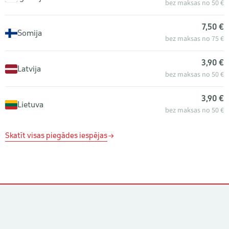
bez maksas no 50 €
7,50 €
Somija
bez maksas no 75 €
3,90 €
Latvija
bez maksas no 50 €
3,90 €
Lietuva
bez maksas no 50 €
Skatīt visas piegādes iespējas
Kontakti