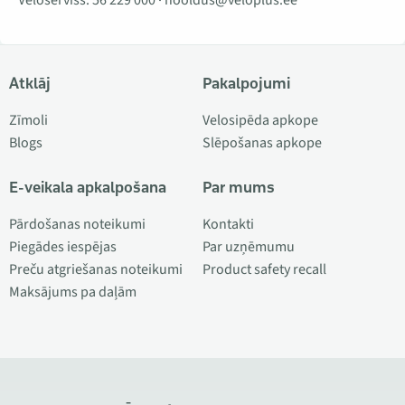
Veloserviss:
56 229 000
·
hooldus@veloplus.ee
Atklāj
Pakalpojumi
Zīmoli
Velosipēda apkope
Blogs
Slēpošanas apkope
E-veikala apkalpošana
Par mums
Pārdošanas noteikumi
Kontakti
Piegādes iespējas
Par uzņēmumu
Preču atgriešanas noteikumi
Product safety recall
Maksājums pa daļām