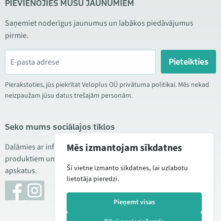
PIEVIENOJIES MŪSU JAUNUMIEM
Saņemiet noderīgus jaunumus un labākos piedāvājumus
pirmie.
Pieteikties
Pierakstoties, jūs piekrītat Veloplus OÜ privātuma politikai. Mēs nekad
neizpaužam jūsu datus trešajām personām.
Seko mums sociālajos tīklos
Mēs izmantojam sīkdatnes
Dalāmies ar informāciju par izdevīgām akcijām, jauniem
produktiem un servisu. Reizēm publicējam arī produktu
Šī vietne izmanto sīkdatnes, lai uzlabotu
apskatus.
lietotāja pieredzi.
Pieņemt visas