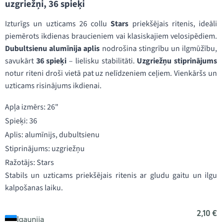
uzgriežņi, 36 spieķi
Izturīgs un uzticams 26 collu
Stars
priekšējais ritenis, ideāli
piemērots ikdienas braucieniem vai klasiskajiem velosipēdiem.
Dubultsienu alumīnija aplis
nodrošina stingrību un ilgmūžību,
savukārt
36 spieķi
– lielisku stabilitāti.
Uzgriežņu stiprinājums
notur riteni droši vietā pat uz nelīdzeniem ceļiem. Vienkāršs un
uzticams risinājums ikdienai.
Apļa izmērs: 26"
Spieķi: 36
Aplis: alumīnijs, dubultsienu
Stiprinājums: uzgriežņu
Ražotājs: Stars
Stabils un uzticams priekšējais ritenis ar gludu gaitu un ilgu
kalpošanas laiku.
2,10 €
Igaunija