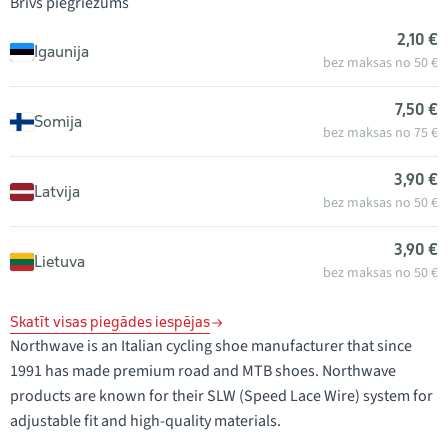
Brīvs piegriezums
2,10 €
Igaunija
bez maksas no 50 €
7,50 €
Somija
bez maksas no 75 €
3,90 €
Latvija
bez maksas no 50 €
3,90 €
Lietuva
bez maksas no 50 €
Skatīt visas piegādes iespējas
Northwave is an Italian cycling shoe manufacturer that since
1991 has made premium road and MTB shoes. Northwave
products are known for their SLW (Speed Lace Wire) system for
adjustable fit and high-quality materials.