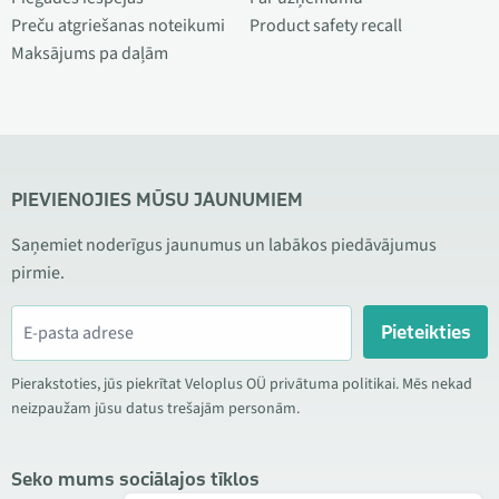
Preču atgriešanas noteikumi
Product safety recall
Maksājums pa daļām
PIEVIENOJIES MŪSU JAUNUMIEM
Saņemiet noderīgus jaunumus un labākos piedāvājumus
pirmie.
Pieteikties
Pierakstoties, jūs piekrītat Veloplus OÜ privātuma politikai. Mēs nekad
neizpaužam jūsu datus trešajām personām.
Seko mums sociālajos tīklos