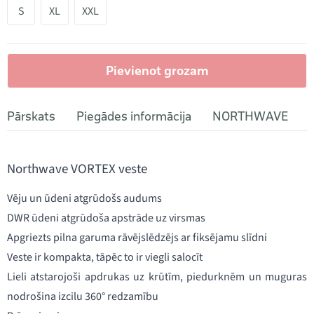
S
XL
XXL
Pievienot grozam
Pārskats
Piegādes informācija
NORTHWAVE
Northwave VORTEX veste
Vēju un ūdeni atgrūdošs audums
DWR ūdeni atgrūdoša apstrāde uz virsmas
Apgriezts pilna garuma rāvējslēdzējs ar fiksējamu slīdni
Veste ir kompakta, tāpēc to ir viegli salocīt
Lieli atstarojoši apdrukas uz krūtīm, piedurknēm un muguras
nodrošina izcilu 360° redzamību