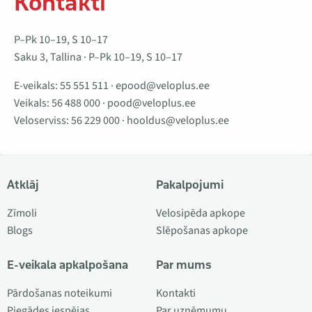
Kontakti
P–Pk 10–19, S 10–17
Saku 3, Tallina · P–Pk 10–19, S 10–17
E-veikals:
55 551 511
·
epood@veloplus.ee
Veikals:
56 488 000
·
pood@veloplus.ee
Veloserviss:
56 229 000
·
hooldus@veloplus.ee
Atklāj
Pakalpojumi
Zīmoli
Velosipēda apkope
Blogs
Slēpošanas apkope
E-veikala apkalpošana
Par mums
Pārdošanas noteikumi
Kontakti
Piegādes iespējas
Par uzņēmumu