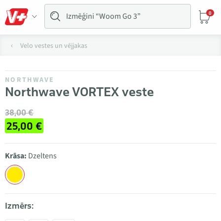
0
Velo vestes un vējjakas
NORTHWAVE
Northwave VORTEX veste
38,00 €
25,00 €
Krāsa:
Dzeltens
Izmērs: