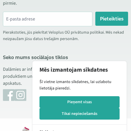
pirmie.
Pieteikties
Pierakstoties, jūs piekrītat Veloplus OÜ privātuma politikai. Mēs nekad
neizpaužam jūsu datus trešajām personām.
Seko mums sociālajos tīklos
Mēs izmantojam sīkdatnes
Dalāmies ar informāciju par izdevīgām akcijām, jauniem
produktiem un servisu. Reizēm publicējam arī produktu
Šī vietne izmanto sīkdatnes, lai uzlabotu
apskatus.
lietotāja pieredzi.
Pieņemt visas
Tikai nepieciešamās
© 2026 Veloplus OÜ. Visas tiesības aizsargātas
Pievienot
4,99 €