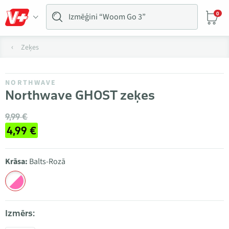
0
Zeķes
NORTHWAVE
Northwave GHOST zeķes
9,99 €
4,99 €
Krāsa:
Balts-Rozā
Izmērs: