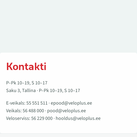
Kontakti
P–Pk 10–19, S 10–17
Saku 3, Tallina · P–Pk 10–19, S 10–17
E-veikals:
55 551 511
·
epood@veloplus.ee
Veikals:
56 488 000
·
pood@veloplus.ee
Veloserviss:
56 229 000
·
hooldus@veloplus.ee