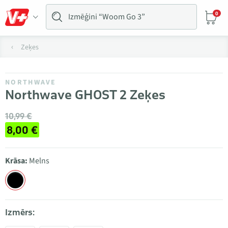
0
Zeķes
NORTHWAVE
Northwave GHOST 2 Zeķes
10,99 €
8,00 €
Krāsa:
Melns
Izmērs: