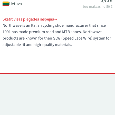
3,90 €
Lietuva
bez maksas no 50 €
Skatīt visas piegādes iespējas
Northwave is an Italian cycling shoe manufacturer that since
1991 has made premium road and MTB shoes. Northwave
products are known for their SLW (Speed Lace Wire) system for
adjustable fit and high-quality materials.
Kontakti