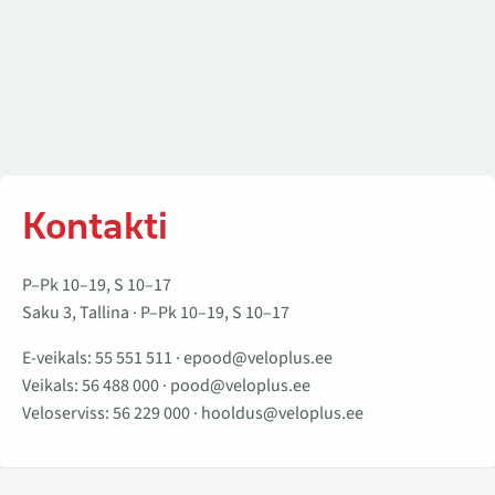
Kontakti
P–Pk 10–19, S 10–17
Saku 3, Tallina · P–Pk 10–19, S 10–17
E-veikals:
55 551 511
·
epood@veloplus.ee
Veikals:
56 488 000
·
pood@veloplus.ee
Veloserviss:
56 229 000
·
hooldus@veloplus.ee