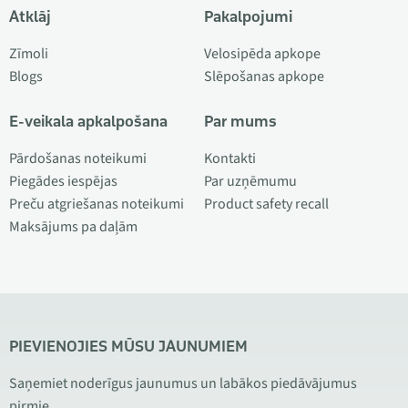
Atklāj
Pakalpojumi
Zīmoli
Velosipēda apkope
Blogs
Slēpošanas apkope
E-veikala apkalpošana
Par mums
Pārdošanas noteikumi
Kontakti
Piegādes iespējas
Par uzņēmumu
Preču atgriešanas noteikumi
Product safety recall
Maksājums pa daļām
PIEVIENOJIES MŪSU JAUNUMIEM
Saņemiet noderīgus jaunumus un labākos piedāvājumus
pirmie.