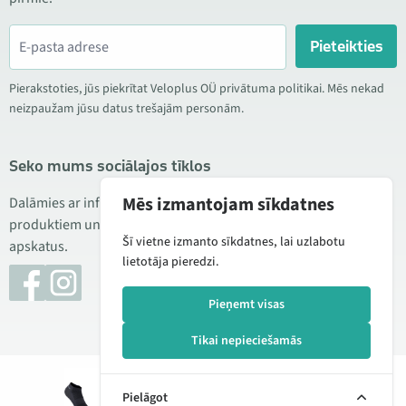
Pieteikties
Pierakstoties, jūs piekrītat Veloplus OÜ privātuma politikai. Mēs nekad
neizpaužam jūsu datus trešajām personām.
Seko mums sociālajos tīklos
Mēs izmantojam sīkdatnes
Dalāmies ar informāciju par izdevīgām akcijām, jauniem
produktiem un servisu. Reizēm publicējam arī produktu
Šī vietne izmanto sīkdatnes, lai uzlabotu
apskatus.
lietotāja pieredzi.
Pieņemt visas
Tikai nepieciešamās
© 2026 Veloplus OÜ. Visas tiesības aizsargātas
Pievienot
8,00 €
10,99 €
Pielāgot
grozam