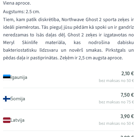
Viena aproce.
Augstums: 2.5 cm.
Tiem, kam patīk diskrētība, Northwave Ghost 2 sporta zeķes ir
ideāli piemērotas. Tās pieguļ jūsu pēdām kā spoki un ir gandrīz
neredzamas to īsās daļas dēļ. Ghost 2 zeķes ir izgatavotas no
Meryl Skinlife materiāla, kas nodrošina dabisku
bakteriostatisku līdzsvaru un novērš smakas. Pirkstgals un
pēdas daļa ir pastiprinātas. Zeķēm ir 2,5 cm augsta aproce.
2,10 €
Igaunija
bez maksas no 50 €
7,50 €
Somija
bez maksas no 75 €
3,90 €
Latvija
bez maksas no 50 €