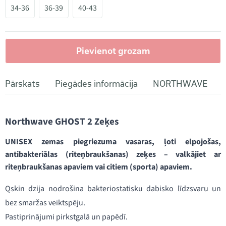
34-36
36-39
40-43
Pievienot grozam
Pārskats
Piegādes informācija
NORTHWAVE
Northwave GHOST 2 Zeķes
UNISEX zemas piegriezuma vasaras, ļoti elpojošas,
antibakteriālas (riteņbraukšanas) zeķes – valkājiet ar
riteņbraukšanas apaviem vai citiem (sporta) apaviem.
Qskin dzija nodrošina bakteriostatisku dabisko līdzsvaru un
bez smaržas veiktspēju.
Pastiprinājumi pirkstgalā un papēdī.