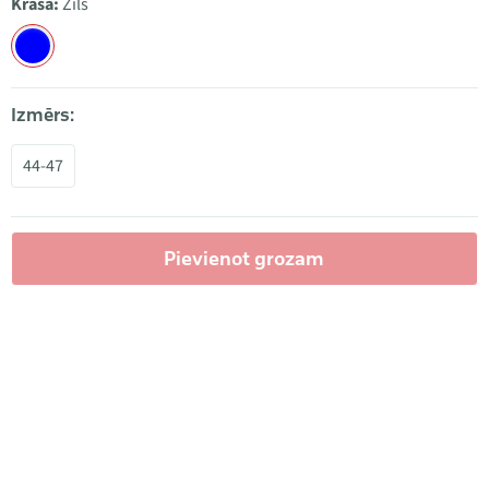
Krāsa:
Zils
Izmērs:
44-47
Pievienot grozam