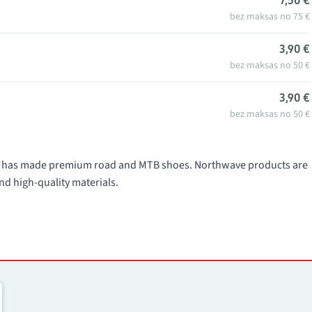
7,50 €
bez maksas no 75 €
3,90 €
bez maksas no 50 €
3,90 €
bez maksas no 50 €
991 has made premium road and MTB shoes. Northwave products are
nd high-quality materials.