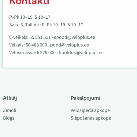
Kontakti
P–Pk 10–19, S 10–17
Saku 3, Tallina · P–Pk 10–19, S 10–17
E-veikals:
55 551 511
·
epood@veloplus.ee
Veikals:
56 488 000
·
pood@veloplus.ee
Veloserviss:
56 229 000
·
hooldus@veloplus.ee
Atklāj
Pakalpojumi
Zīmoli
Velosipēda apkope
Blogs
Slēpošanas apkope