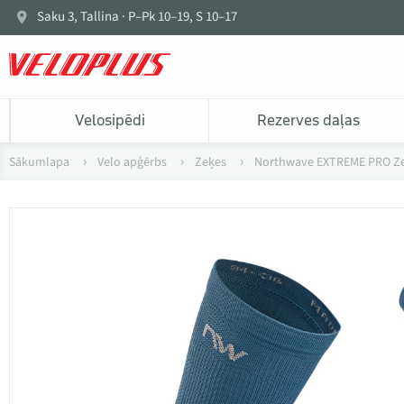
Saku 3, Tallina · P–Pk 10–19, S 10–17
Velosipēdi
Rezerves daļas
Sākumlapa
Velo apģērbs
Zeķes
Northwave EXTREME PRO Z