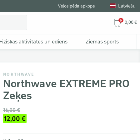
Latviešu
Velosipēda apkope
0
0,00 €
Fiziskās aktivitātes un ēdiens
Ziemas sports
NORTHWAVE
Northwave EXTREME PRO
Zeķes
16,00 €
12,00 €