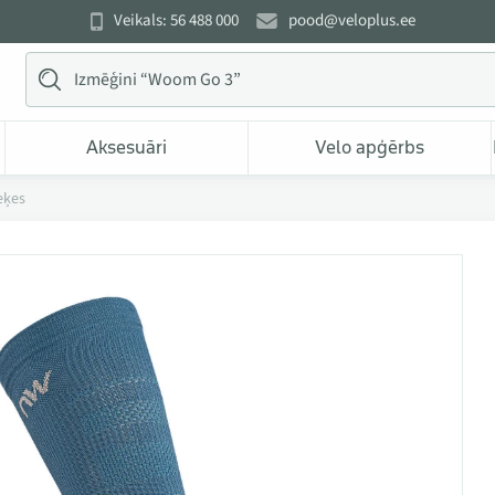
Veikals: 56 488 000
pood@veloplus.ee
Aksesuāri
Velo apģērbs
eķes