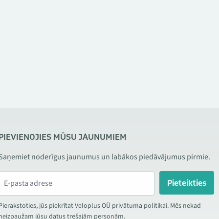
PIEVIENOJIES MŪSU JAUNUMIEM
Saņemiet noderīgus jaunumus un labākos piedāvājumus pirmie.
Pieteikties
Pierakstoties, jūs piekrītat Veloplus OÜ privātuma politikai. Mēs nekad
neizpaužam jūsu datus trešajām personām.