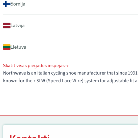
Somija
Latvija
Lietuva
Skatīt visas piegādes iespējas
Northwave is an Italian cycling shoe manufacturer that since 1
known for their SLW (Speed Lace Wire) system for adjustable fit a
Kontakti