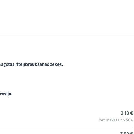
 augstās riteņbraukšanas zeķes.
resiju
2,10 €
bez maksas no 50 €