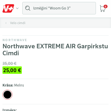
0
Velo cimdi
NORTHWAVE
Northwave EXTREME AIR Garpirkstu
Cimdi
35,00 €
25,00 €
Krāsa:
Melns
Izmērs: