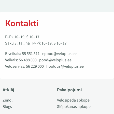
Kontakti
P–Pk 10–19, S 10–17
Saku 3, Tallina · P–Pk 10–19, S 10–17
E-veikals:
55 551 511
·
epood@veloplus.ee
Veikals:
56 488 000
·
pood@veloplus.ee
Veloserviss:
56 229 000
·
hooldus@veloplus.ee
Atklāj
Pakalpojumi
Zīmoli
Velosipēda apkope
Blogs
Slēpošanas apkope