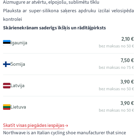
Aizmugure ar atvērtu, elpojošu, sublimētu tīklu
Plauksta ar super-silikona saķeres apdruku izcilai velosipēda
kontrolei
Skārienekrānam saderīgs īkšķis un rādītājpirksts
2,10 €
Igaunija
bez maksas no 50 €
7,50 €
Somija
bez maksas no 75 €
3,90 €
Latvija
bez maksas no 50 €
3,90 €
Lietuva
bez maksas no 50 €
Skatīt visas piegādes iespējas
Northwave is an Italian cycling shoe manufacturer that since