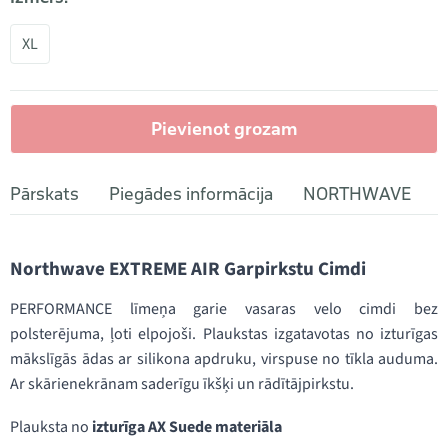
XL
Pievienot grozam
Pārskats
Piegādes informācija
NORTHWAVE
Northwave EXTREME AIR Garpirkstu Cimdi
PERFORMANCE līmeņa garie vasaras velo cimdi bez
polsterējuma, ļoti elpojoši. Plaukstas izgatavotas no izturīgas
mākslīgās ādas ar silikona apdruku, virspuse no tīkla auduma.
Ar skārienekrānam saderīgu īkšķi un rādītājpirkstu.
Plauksta no
izturīga AX Suede materiāla