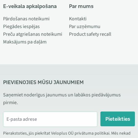
E-veikala apkalpošana
Par mums
Pārdošanas noteikumi
Kontakti
Piegādes iespējas
Par uzņēmumu
Preču atgriešanas noteikumi
Product safety recall
Maksājums pa daļām
PIEVIENOJIES MŪSU JAUNUMIEM
Saņemiet noderīgus jaunumus un labākos piedāvājumus
pirmie.
Pieteikties
Pierakstoties, jūs piekrītat Veloplus OÜ privātuma politikai. Mēs nekad