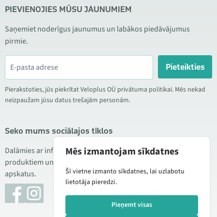
PIEVIENOJIES MŪSU JAUNUMIEM
Saņemiet noderīgus jaunumus un labākos piedāvājumus
pirmie.
Pieteikties
Pierakstoties, jūs piekrītat Veloplus OÜ privātuma politikai. Mēs nekad
neizpaužam jūsu datus trešajām personām.
Seko mums sociālajos tīklos
Mēs izmantojam sīkdatnes
Dalāmies ar informāciju par izdevīgām akcijām, jauniem
produktiem un servisu. Reizēm publicējam arī produktu
Šī vietne izmanto sīkdatnes, lai uzlabotu
apskatus.
lietotāja pieredzi.
Pieņemt visas