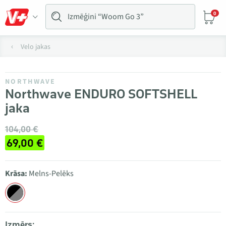
0
Velo jakas
NORTHWAVE
Northwave ENDURO SOFTSHELL
jaka
104,00 €
69,00 €
Krāsa:
Melns-Pelēks
Izmērs: