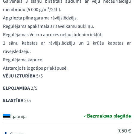
Galvenais 3 slāņu birstītais audums ar vēju necaurlaidīgu
membrānu (5 000 g/m²/24h).
Apgriezta pilna garuma rāvējslēdzējs.
Regulējama apakšmala ar savelkamu aukliņu.
Regulējamas Velcro aproces neļauj ūdenim iekļūt.
2 sānu kabatas ar rāvējslēdzēju un 2 krūšu kabatas ar
rāvējslēdzēju.
Regulējama kapuce.
Atstarojošs logotips priekšpusē.
VĒJU IZTURĪBA
5/5
ELPOJAMĪBA
2/5
ELASTĪBA
2/5
Bezmaksas piegāde
Igaunija
7,50 €