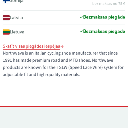
Somija
bez maksas no 75 €
Bezmaksas piegāde
Latvija
Bezmaksas piegāde
Lietuva
Skatīt visas piegādes iespējas
Northwave is an Italian cycling shoe manufacturer that since
1991 has made premium road and MTB shoes. Northwave
products are known for their SLW (Speed Lace Wire) system for
adjustable fit and high-quality materials.
Kontakti