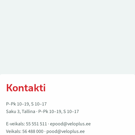
Kontakti
P–Pk 10–19, S 10–17
Saku 3, Tallina · P–Pk 10–19, S 10–17
E-veikals:
55 551 511
·
epood@veloplus.ee
Veikals:
56 488 000
·
pood@veloplus.ee