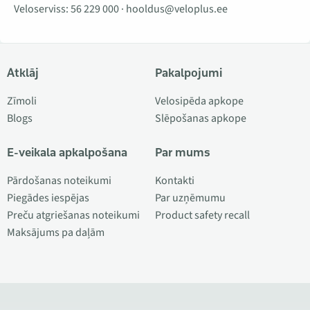
Veloserviss:
56 229 000
·
hooldus@veloplus.ee
Atklāj
Pakalpojumi
Zīmoli
Velosipēda apkope
Blogs
Slēpošanas apkope
E-veikala apkalpošana
Par mums
Pārdošanas noteikumi
Kontakti
Piegādes iespējas
Par uzņēmumu
Preču atgriešanas noteikumi
Product safety recall
Maksājums pa daļām