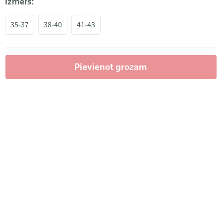
Izmērs:
35-37
38-40
41-43
Pievienot grozam