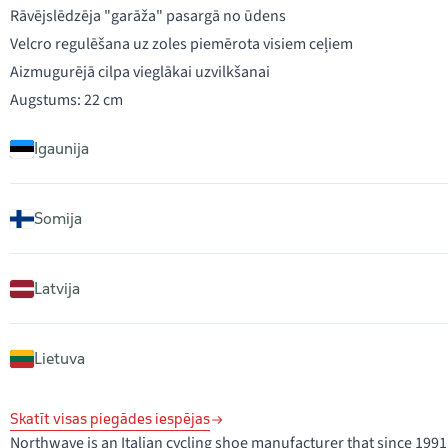
Rāvējslēdzēja "garāža" pasargā no ūdens
Velcro regulēšana uz zoles piemērota visiem ceļiem
Aizmugurējā cilpa vieglākai uzvilkšanai
Augstums: 22 cm
Igaunija
Somija
Latvija
Lietuva
Skatīt visas piegādes iespējas
Northwave is an Italian cycling shoe manufacturer that since 1