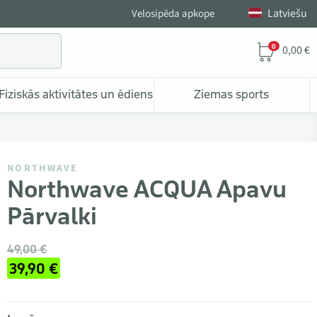
Latviešu
Velosipēda apkope
0
0,00 €
Fiziskās aktivitātes un ēdiens
Ziemas sports
NORTHWAVE
Northwave ACQUA Apavu
Pārvalki
49,00 €
39,90 €