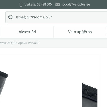
Veikals: 56 488 000
pood@veloplus.ee
Aksesuāri
Velo apģērbs
wave ACQUA Apavu Pārvalki