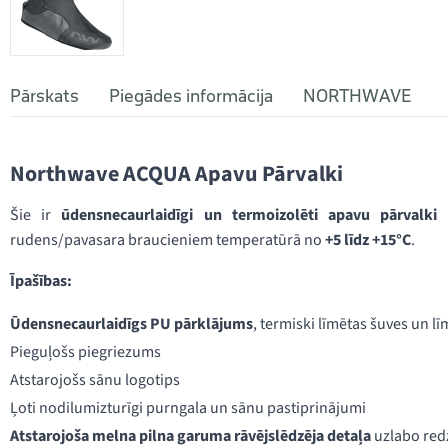
Pārskats
Piegādes informācija
NORTHWAVE
Northwave ACQUA Apavu Pārvalki
Šie ir
ūdensnecaurlaidīgi un termoizolēti apavu pārvalki
n
rudens/pavasara braucieniem temperatūrā no
+5 līdz +15°C
.
Īpašības:
Ūdensnecaurlaidīgs PU pārklājums
, termiski līmētas šuves un l
Pieguļošs piegriezums
Atstarojošs sānu logotips
Ļoti nodilumizturīgi purngala un sānu pastiprinājumi
Atstarojoša melna pilna garuma rāvējslēdzēja detaļa
uzlabo re