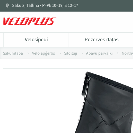
Saku 3, Tallina · P–Pk 10–19, S 10–17
Velosipēdi
Rezerves daļas
Sākumlapa
Velo apģērbs
Sildītāji
Apavu pārvalki
North