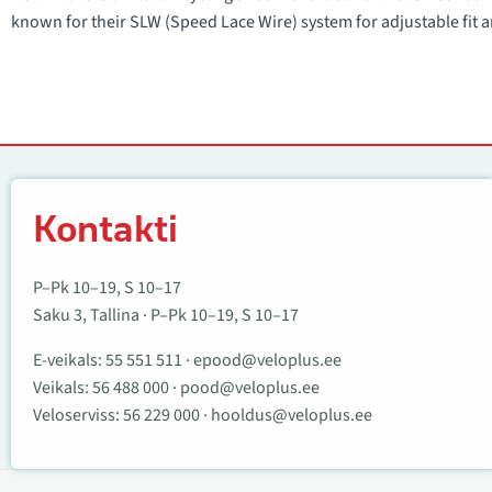
known for their SLW (Speed Lace Wire) system for adjustable fit a
Kontakti
Kontakti
P–Pk 10–19, S 10–17
Saku 3, Tallina · P–Pk 10–19, S 10–17
E-veikals:
55 551 511
·
epood@veloplus.ee
Veikals:
56 488 000
·
pood@veloplus.ee
Veloserviss:
56 229 000
·
hooldus@veloplus.ee