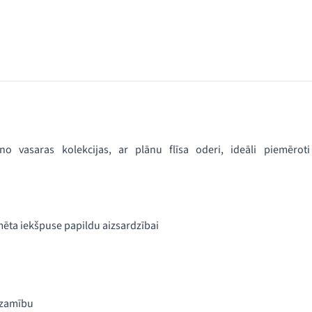
o vasaras kolekcijas, ar plānu flīsa oderi, ideāli piemēroti
īmēta iekšpuse papildu aizsardzībai
dzamību