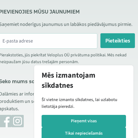
PIEVIENOJIES MŪSU JAUNUMIEM
Saņemiet noderīgus jaunumus un labākos piedāvājumus pirmie.
Pieteikties
Pierakstoties, jūs piekrītat Veloplus OÜ privātuma politikai. Mēs nekad
neizpaužam jūsu datus trešajām personām.
Mēs izmantojam
Seko mums sociālajos tīklos
sīkdatnes
Dalāmies ar informāciju par izdevīgām akcijām, jauniem
Šī vietne izmanto sīkdatnes, lai uzlabotu
produktiem un servisu. Reizēm publicējam arī produktu
lietotāja pieredzi.
apskatus.
Pieņemt visas
Tikai nepieciešamās