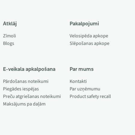
Atklāj
Pakalpojumi
Zīmoli
Velosipēda apkope
Blogs
Slēpošanas apkope
E-veikala apkalpošana
Par mums
Pārdošanas noteikumi
Kontakti
Piegādes iespējas
Par uzņēmumu
Preču atgriešanas noteikumi
Product safety recall
Maksājums pa daļām