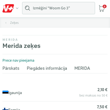
0
Zeķes
MERIDA
Merida zeķes
Prece nav pieejama
Pārskats
Piegādes informācija
MERIDA
2,10 €
Igaunija
bez maksas no 50 €
7,50 €
Somija