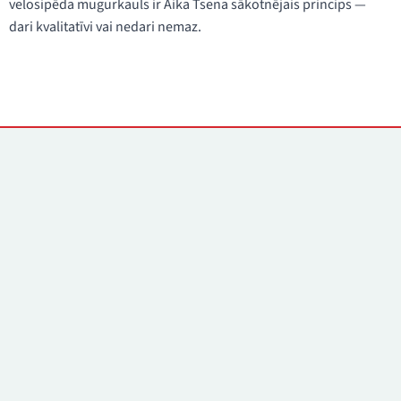
velosipēda mugurkauls ir Aika Tsena sākotnējais princips —
dari kvalitatīvi vai nedari nemaz.
Kontakti