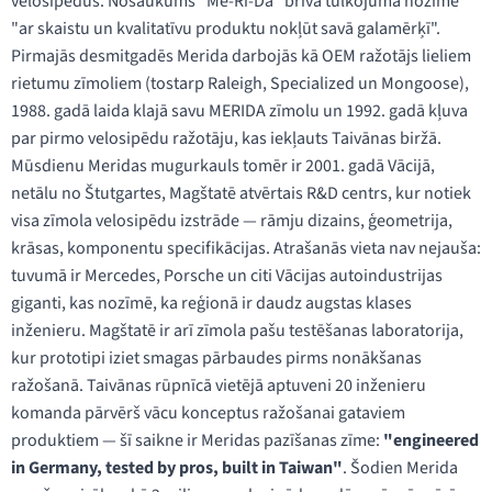
velosipēdus. Nosaukums "Me-Ri-Da" brīvā tulkojumā nozīmē
"ar skaistu un kvalitatīvu produktu nokļūt savā galamērķī".
Pirmajās desmitgadēs Merida darbojās kā OEM ražotājs lieliem
rietumu zīmoliem (tostarp Raleigh, Specialized un Mongoose),
1988. gadā laida klajā savu MERIDA zīmolu un 1992. gadā kļuva
par pirmo velosipēdu ražotāju, kas iekļauts Taivānas biržā.
Mūsdienu Meridas mugurkauls tomēr ir 2001. gadā Vācijā,
netālu no Štutgartes, Magštatē atvērtais R&D centrs, kur notiek
visa zīmola velosipēdu izstrāde — rāmju dizains, ģeometrija,
krāsas, komponentu specifikācijas. Atrašanās vieta nav nejauša:
tuvumā ir Mercedes, Porsche un citi Vācijas autoindustrijas
giganti, kas nozīmē, ka reģionā ir daudz augstas klases
inženieru. Magštatē ir arī zīmola pašu testēšanas laboratorija,
kur prototipi iziet smagas pārbaudes pirms nonākšanas
ražošanā. Taivānas rūpnīcā vietējā aptuveni 20 inženieru
komanda pārvērš vācu konceptus ražošanai gataviem
produktiem — šī saikne ir Meridas pazīšanas zīme:
"engineered
in Germany, tested by pros, built in Taiwan"
. Šodien Merida