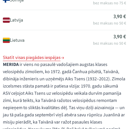
bez maksas no 75 €
3,90 €
Latvija
bez maksas no 50 €
3,90 €
Lietuva
bez maksas no 50 €
Skatīt visas piegādes iespējas
MERIDA
ir viens no pasaulē vadošajiem augstas klases
velosipēdu zīmoliem, ko 1972. gadā Čanhua pilsētā, Taivānā,
dibināja inženieris un uzņēmējs Aiks Tsens (1932–2012). Zīmola
izcelsmes stāsta pamatā ir patiesa vīzija: 1970. gadu sākumā
ASV ceļojot Aiks Tsens uz velosipēdu veikala durvīm pamanīja
zīmi, kurā teikts, ka Taivānā ražotos velosipēdus remontam
nepieņem to sliktās kvalitātes dēļ. Tas viņu dziļi aizvainoja — un
jau tā paša gada septembrī viņš atvēra savu rūpnīcu Juanlinā ar
misiju pierādīt, ka Taivānā var ražot pasaules klases