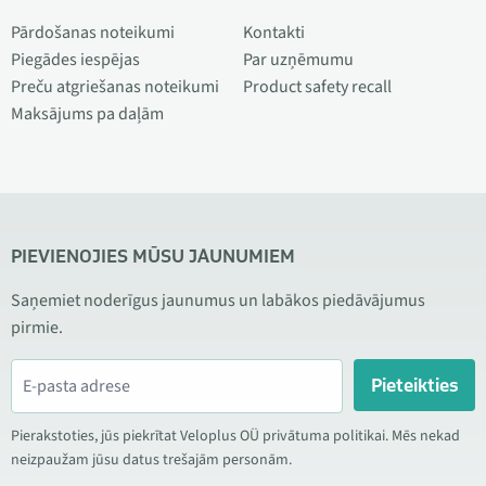
Pārdošanas noteikumi
Kontakti
Piegādes iespējas
Par uzņēmumu
Preču atgriešanas noteikumi
Product safety recall
Maksājums pa daļām
PIEVIENOJIES MŪSU JAUNUMIEM
Saņemiet noderīgus jaunumus un labākos piedāvājumus
pirmie.
Pieteikties
Pierakstoties, jūs piekrītat Veloplus OÜ privātuma politikai. Mēs nekad
neizpaužam jūsu datus trešajām personām.