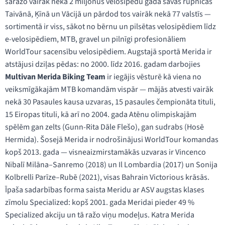
saražo vairāk nekā 2 miljonus velosipēdu gadā savās rūpnīcās
Taivānā, Ķīnā un Vācijā un pārdod tos vairāk nekā 77 valstīs —
sortimentā ir viss, sākot no bērnu un pilsētas velosipēdiem līdz
e-velosipēdiem, MTB, gravel un pilnīgi profesionāliem
WorldTour sacensību velosipēdiem. Augstajā sportā Merida ir
atstājusi dziļas pēdas: no 2000. līdz 2016. gadam darbojies
Multivan Merida Biking Team
ir iegājis vēsturē kā viena no
veiksmīgākajām MTB komandām vispār — mājās atvesti vairāk
nekā 30 Pasaules kausa uzvaras, 15 pasaules čempionāta tituli,
15 Eiropas tituli, kā arī no 2004. gada Atēnu olimpiskajām
spēlēm gan zelts (Gunn-Rita Dāle Flešo), gan sudrabs (Hosē
Hermida). Šosejā Merida ir nodrošinājusi WorldTour komandas
kopš 2013. gada — visneaizmirstamākās uzvaras ir Vincenco
Nibalī Milāna–Sanremo (2018) un Il Lombardia (2017) un Sonija
Kolbrelli Parīze–Rubē (2021), visas Bahrain Victorious krāsās.
Īpaša sadarbības forma saista Meridu ar ASV augstas klases
zīmolu Specialized: kopš 2001. gada Meridai pieder 49 %
Specialized akciju un tā ražo viņu modeļus. Katra Merida