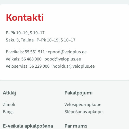
Kontakti
P–Pk 10–19, S 10–17
Saku 3, Tallina · P–Pk 10–19, S 10–17
E-veikals:
55 551 511
·
epood@veloplus.ee
Veikals:
56 488 000
·
pood@veloplus.ee
Veloserviss:
56 229 000
·
hooldus@veloplus.ee
Atklāj
Pakalpojumi
Zīmoli
Velosipēda apkope
Blogs
Slēpošanas apkope
E-veikala apkalpošana
Par mums