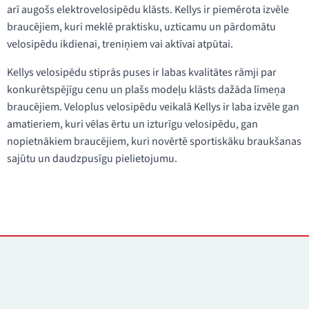
arī augošs elektrovelosipēdu klāsts. Kellys ir piemērota izvēle
braucējiem, kuri meklē praktisku, uzticamu un pārdomātu
velosipēdu ikdienai, treniņiem vai aktīvai atpūtai.
Kellys velosipēdu stiprās puses ir labas kvalitātes rāmji par
konkurētspējīgu cenu un plašs modeļu klāsts dažāda līmeņa
braucējiem. Veloplus velosipēdu veikalā Kellys ir laba izvēle gan
amatieriem, kuri vēlas ērtu un izturīgu velosipēdu, gan
nopietnākiem braucējiem, kuri novērtē sportiskāku braukšanas
sajūtu un daudzpusīgu pielietojumu.
Kontakti