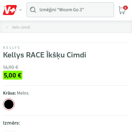
0
Velo cimdi
KELLYS
Kellys RACE Īkšķu Cimdi
16,90 €
5,00 €
Krāsa:
Melns
Izmērs: