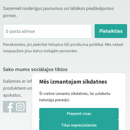
Saņemiet noderīgus jaunumus un labākos piedāvājumus
pirmie.
Pieteikties
Pierakstoties, jūs piekrītat Veloplus OÜ privātuma politikai. Mēs nekad
neizpaužam jūsu datus trešajām personām.
Seko mums sociālajos tīklos
Mēs izmantojam sīkdatnes
Dalāmies ar informāciju par izdevīgām akcijām, jauniem
produktiem un servisu. Reizēm publicējam arī produktu
Šī vietne izmanto sīkdatnes, lai uzlabotu
apskatus.
lietotāja pieredzi.
Pieņemt visas
Tikai nepieciešamās