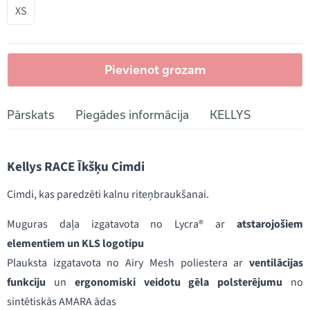
XS
Pievienot grozam
Pārskats
Piegādes informācija
KELLYS
Kellys RACE Īkšķu Cimdi
Cimdi, kas paredzēti kalnu riteņbraukšanai.
Muguras daļa izgatavota no Lycra® ar
atstarojošiem
elementiem un KLS logotipu
Plauksta izgatavota no Airy Mesh poliestera ar
ventilācijas
funkciju
un
ergonomiski veidotu gēla polsterējumu
no
sintētiskās AMARA ādas