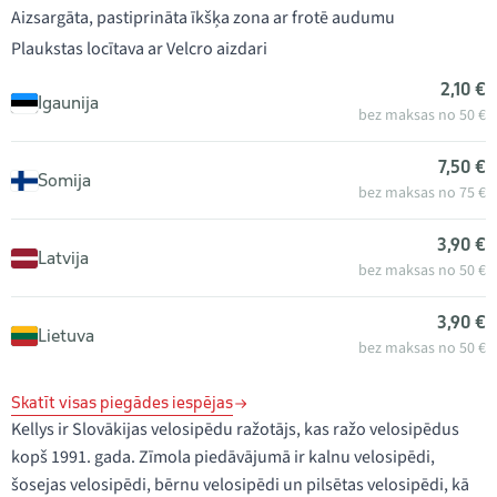
Aizsargāta, pastiprināta īkšķa zona ar frotē audumu
Plaukstas locītava ar Velcro aizdari
2,10 €
Igaunija
bez maksas no 50 €
7,50 €
Somija
bez maksas no 75 €
3,90 €
Latvija
bez maksas no 50 €
3,90 €
Lietuva
bez maksas no 50 €
Skatīt visas piegādes iespējas
Kellys ir Slovākijas velosipēdu ražotājs, kas ražo velosipēdus
kopš 1991. gada. Zīmola piedāvājumā ir kalnu velosipēdi,
šosejas velosipēdi, bērnu velosipēdi un pilsētas velosipēdi, kā