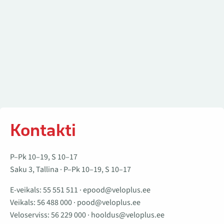
Kontakti
P–Pk 10–19, S 10–17
Saku 3, Tallina · P–Pk 10–19, S 10–17
E-veikals:
55 551 511
·
epood@veloplus.ee
Veikals:
56 488 000
·
pood@veloplus.ee
Veloserviss:
56 229 000
·
hooldus@veloplus.ee