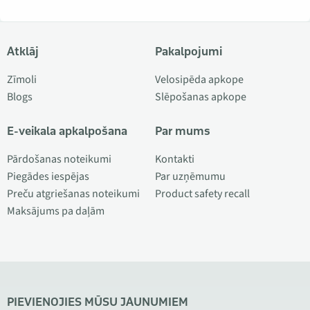
Atklāj
Pakalpojumi
Zīmoli
Velosipēda apkope
Blogs
Slēpošanas apkope
E-veikala apkalpošana
Par mums
Pārdošanas noteikumi
Kontakti
Piegādes iespējas
Par uzņēmumu
Preču atgriešanas noteikumi
Product safety recall
Maksājums pa daļām
PIEVIENOJIES MŪSU JAUNUMIEM