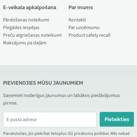
E-veikala apkalpošana
Par mums
Pārdošanas noteikumi
Kontakti
Piegādes iespējas
Par uzņēmumu
Preču atgriešanas noteikumi
Product safety recall
Maksājums pa daļām
PIEVIENOJIES MŪSU JAUNUMIEM
Saņemiet noderīgus jaunumus un labākos piedāvājumus
pirmie.
Pieteikties
Pierakstoties, jūs piekrītat Veloplus OÜ privātuma politikai. Mēs nekad