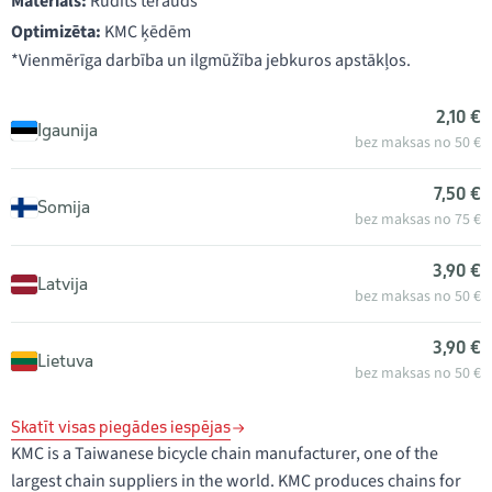
Materiāls:
Rūdīts tērauds
Optimizēta:
KMC ķēdēm
*Vienmērīga darbība un ilgmūžība jebkuros apstākļos.
2,10 €
Igaunija
bez maksas no 50 €
7,50 €
Somija
bez maksas no 75 €
3,90 €
Latvija
bez maksas no 50 €
3,90 €
Lietuva
bez maksas no 50 €
Skatīt visas piegādes iespējas
KMC is a Taiwanese bicycle chain manufacturer, one of the
largest chain suppliers in the world. KMC produces chains for