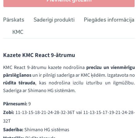
Pārskats
Saderīgi produkti
Piegādes informācija
KMC
Kazete KMC React 9-ātrumu
KMC React 9-ātrumu kazete nodrošina
precīzu un vienmērīgu
pārslēgšanos
un ir pilnīgi saderīga ar KMC ķēdēm. Izgatavota no
rūdīta tērauda
, kas nodrošina izcilu izturību un ilgmūžību.
Saderīga ar Shimano HG sistēmām.
Pārnesumi:
9
Zobi:
11-13-15-18-21-24-28-32-36T vai 11-13-15-17-19-21-24-28-
32T
Saderība:
Shimano HG sistēmas