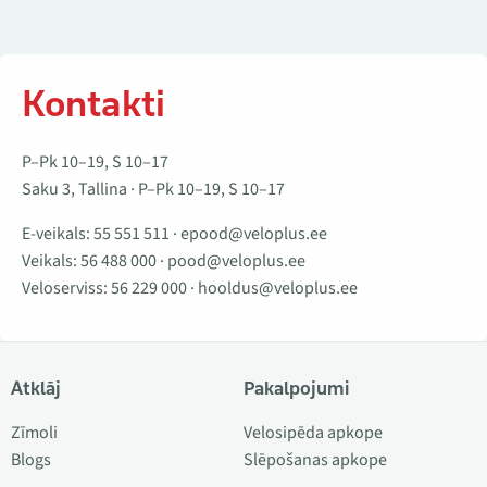
Kontakti
P–Pk 10–19, S 10–17
Saku 3, Tallina · P–Pk 10–19, S 10–17
E-veikals:
55 551 511
·
epood@veloplus.ee
Veikals:
56 488 000
·
pood@veloplus.ee
Veloserviss:
56 229 000
·
hooldus@veloplus.ee
Atklāj
Pakalpojumi
Zīmoli
Velosipēda apkope
Blogs
Slēpošanas apkope