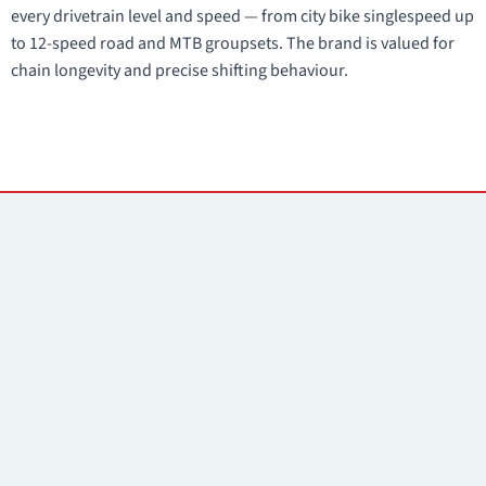
every drivetrain level and speed — from city bike singlespeed up
to 12-speed road and MTB groupsets. The brand is valued for
chain longevity and precise shifting behaviour.
Kontakti