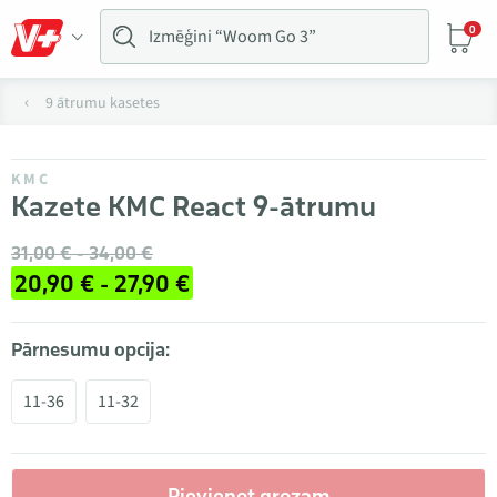
0
9 ātrumu kasetes
KMC
Kazete KMC React 9-ātrumu
31,00 € - 34,00 €
20,90 € - 27,90 €
Pārnesumu opcija:
11-36
11-32
Pievienot grozam