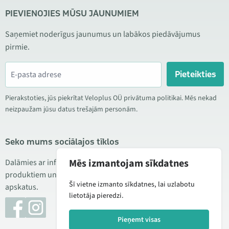
PIEVIENOJIES MŪSU JAUNUMIEM
Saņemiet noderīgus jaunumus un labākos piedāvājumus
pirmie.
Pieteikties
Pierakstoties, jūs piekrītat Veloplus OÜ privātuma politikai. Mēs nekad
neizpaužam jūsu datus trešajām personām.
Seko mums sociālajos tīklos
Mēs izmantojam sīkdatnes
Dalāmies ar informāciju par izdevīgām akcijām, jauniem
produktiem un servisu. Reizēm publicējam arī produktu
Šī vietne izmanto sīkdatnes, lai uzlabotu
apskatus.
lietotāja pieredzi.
Pieņemt visas