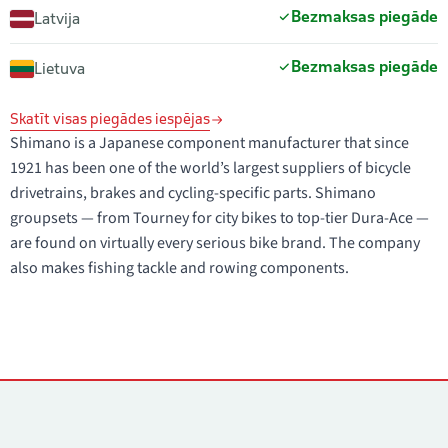
Bezmaksas piegāde
Latvija
Bezmaksas piegāde
Lietuva
Skatīt visas piegādes iespējas
Shimano is a Japanese component manufacturer that since
1921 has been one of the world’s largest suppliers of bicycle
drivetrains, brakes and cycling-specific parts. Shimano
groupsets — from Tourney for city bikes to top-tier Dura-Ace —
are found on virtually every serious bike brand. The company
also makes fishing tackle and rowing components.
Kontakti