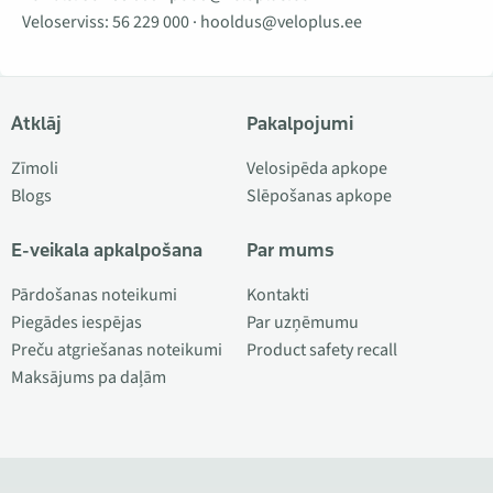
Veloserviss:
56 229 000
·
hooldus@veloplus.ee
Atklāj
Pakalpojumi
Zīmoli
Velosipēda apkope
Blogs
Slēpošanas apkope
E-veikala apkalpošana
Par mums
Pārdošanas noteikumi
Kontakti
Piegādes iespējas
Par uzņēmumu
Preču atgriešanas noteikumi
Product safety recall
Maksājums pa daļām