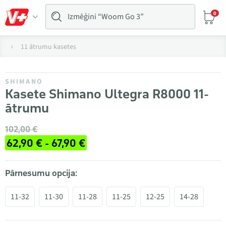
0
11 ātrumu kasetes
SHIMANO
Kasete Shimano Ultegra R8000 11-
ātrumu
102,00 €
62,90 € - 67,90 €
Pārnesumu opcija:
11-32
11-30
11-28
11-25
12-25
14-28