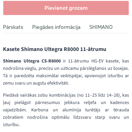
Pievienot grozam
Pārskats
Piegādes informācija
SHIMANO
Kasete Shimano Ultegra R8000 11-ātrumu
Shimano Ultegra CS-R8000
ir 11-ātrumu HG-EV kasete, kas
nodrošina vieglu, precīzu un uzticamu pārslēgšanos uz šosejas.
Tā ir paredzēta maksimālai veiktspējai, apvienojot izturību ar
zemu svaru un augstu efektivitāti.
Piedāvā vairākas zobu kombinācijas (no 11–25 līdz 14–28), kas
ļauj pielāgot pārnesumus jebkura reljefa un kadences
vajadzībām. Karbona un alumīnija turētājs ar tērauda
zobratiem nodrošina optimālu līdzsvaru starp svaru un
izturību.