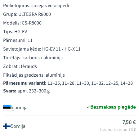
Pielietojums: šosejas velosipēdi
Grupa: ULTEGRA R8000
Modelis: CS-R8000
Tips: HG-EV
Pārnesumi: 11
Savietojama ķēde: HG-EV 11 / HG-X 11
Turētājs: karbons / alumīnijs
Zobrati: tērauds
Fiksācijas gredzens: alumīnijs
Pārnesumu varianti:
11–25, 11–28, 11–30, 11–32, 12–25, 14–28
Svars:
apm. 232–300 g
Bezmaksas piegāde
Igaunija
7,50 €
Somija
bez maksas no 75 €