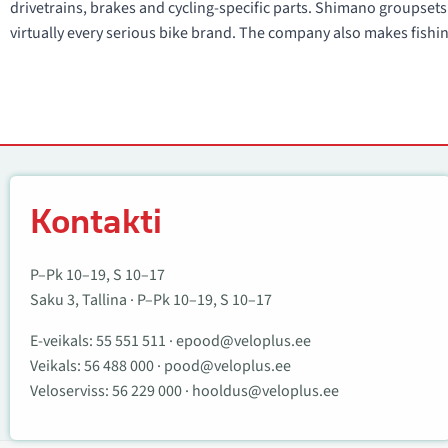
drivetrains, brakes and cycling-specific parts. Shimano groupsets
virtually every serious bike brand. The company also makes fish
Kontakti
Kontakti
P–Pk 10–19, S 10–17
Saku 3, Tallina · P–Pk 10–19, S 10–17
E-veikals:
55 551 511
·
epood@veloplus.ee
Veikals:
56 488 000
·
pood@veloplus.ee
Veloserviss:
56 229 000
·
hooldus@veloplus.ee