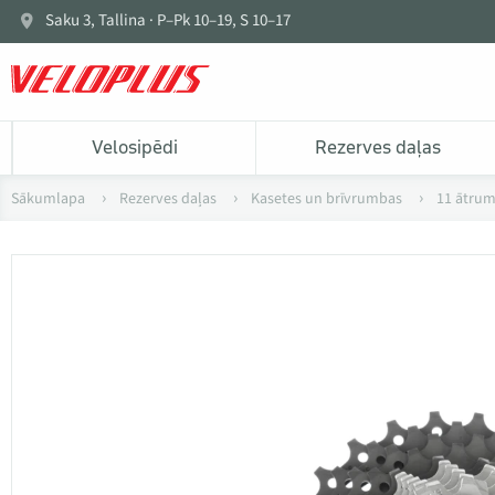
Saku 3, Tallina · P–Pk 10–19, S 10–17
Velosipēdi
Rezerves daļas
Sākumlapa
Rezerves daļas
Kasetes un brīvrumbas
11 ātrum