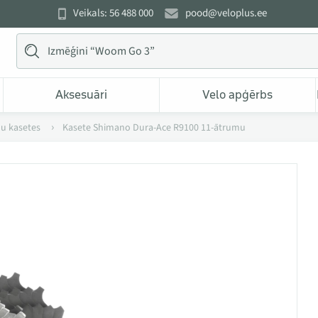
Veikals: 56 488 000
pood@veloplus.ee
Aksesuāri
Velo apģērbs
u kasetes
Kasete Shimano Dura-Ace R9100 11-ātrumu