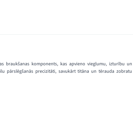
jas braukšanas komponents, kas apvieno vieglumu, izturību un
lu pārslēgšanās precizitāti, savukārt titāna un tērauda zobratu