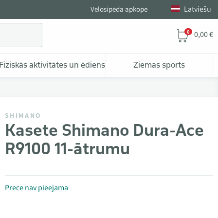
Latviešu
Velosipēda apkope
0
0,00 €
Fiziskās aktivitātes un ēdiens
Ziemas sports
SHIMANO
Kasete Shimano Dura-Ace
R9100 11-ātrumu
Prece nav pieejama