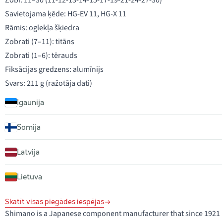
Zobi: 11–30 (11-12-13-14-15-17-19-21-24-27-30)
Savietojama ķēde: HG-EV 11, HG-X 11
Rāmis: oglekļa šķiedra
Zobrati (7–11): titāns
Zobrati (1–6): tērauds
Fiksācijas gredzens: alumīnijs
Svars: 211 g (ražotāja dati)
Igaunija
Somija
Latvija
Lietuva
Skatīt visas piegādes iespējas
Shimano is a Japanese component manufacturer that since 1921 ha