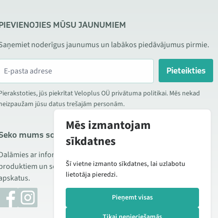
PIEVIENOJIES MŪSU JAUNUMIEM
Saņemiet noderīgus jaunumus un labākos piedāvājumus pirmie.
Pieteikties
Pierakstoties, jūs piekrītat Veloplus OÜ privātuma politikai. Mēs nekad
neizpaužam jūsu datus trešajām personām.
Mēs izmantojam
Seko mums sociālajos tīklos
sīkdatnes
Dalāmies ar informāciju par izdevīgām akcijām, jauniem
Šī vietne izmanto sīkdatnes, lai uzlabotu
produktiem un servisu. Reizēm publicējam arī produktu
lietotāja pieredzi.
apskatus.
Pieņemt visas
Tikai nepieciešamās