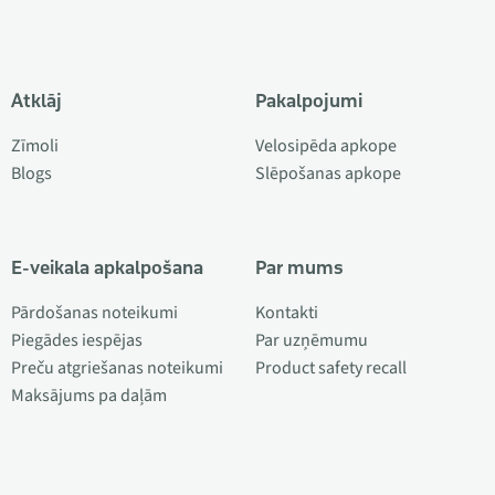
Atklāj
Pakalpojumi
Zīmoli
Velosipēda apkope
Blogs
Slēpošanas apkope
E-veikala apkalpošana
Par mums
Pārdošanas noteikumi
Kontakti
Piegādes iespējas
Par uzņēmumu
Preču atgriešanas noteikumi
Product safety recall
Maksājums pa daļām