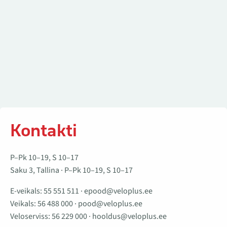
Kontakti
P–Pk 10–19, S 10–17
Saku 3, Tallina · P–Pk 10–19, S 10–17
E-veikals:
55 551 511
·
epood@veloplus.ee
Veikals:
56 488 000
·
pood@veloplus.ee
Veloserviss:
56 229 000
·
hooldus@veloplus.ee