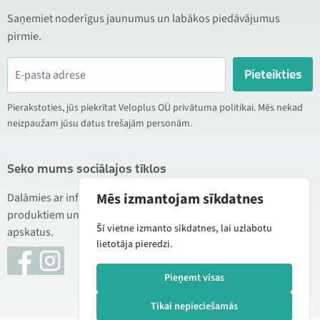
Saņemiet noderīgus jaunumus un labākos piedāvājumus
pirmie.
Pieteikties
Pierakstoties, jūs piekrītat Veloplus OÜ privātuma politikai. Mēs nekad
neizpaužam jūsu datus trešajām personām.
Seko mums sociālajos tīklos
Mēs izmantojam sīkdatnes
Dalāmies ar informāciju par izdevīgām akcijām, jauniem
produktiem un servisu. Reizēm publicējam arī produktu
Šī vietne izmanto sīkdatnes, lai uzlabotu
apskatus.
lietotāja pieredzi.
Pieņemt visas
Tikai nepieciešamās