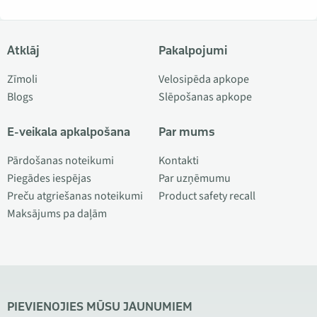
Atklāj
Pakalpojumi
Zīmoli
Velosipēda apkope
Blogs
Slēpošanas apkope
E-veikala apkalpošana
Par mums
Pārdošanas noteikumi
Kontakti
Piegādes iespējas
Par uzņēmumu
Preču atgriešanas noteikumi
Product safety recall
Maksājums pa daļām
PIEVIENOJIES MŪSU JAUNUMIEM