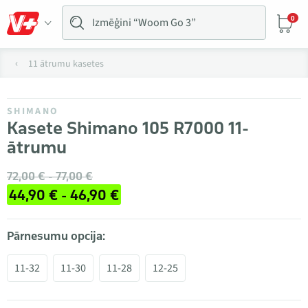
0
11 ātrumu kasetes
SHIMANO
Kasete Shimano 105 R7000 11-
ātrumu
72,00 € - 77,00 €
44,90 € - 46,90 €
Pārnesumu opcija:
11-32
11-30
11-28
12-25