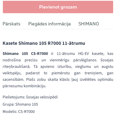
Pievienot grozam
Pārskats
Piegādes informācija
SHIMANO
Kasete Shimano 105 R7000 11-ātrumu
Shimano 105 CS-R7000
ir 11-ātrumu HG-EV kasete, kas
nodrošina precīzu un vienmērīgu pārslēgšanos šosejas
riteņbraukšanā. Tā apvieno izturību, vieglumu un augstu
veiktspēju, padarot to piemērotu gan treniņiem, gan
sacensībām. Plašs zobu skaita klāsts ļauj izvēlēties optimālu
pārnesumu kombināciju.
Pielietojums: šosejas velosipēdi
Grupa: Shimano 105
Modelis: CS-R7000