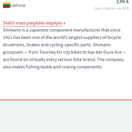
3,90 €
Lietuva
bez maksas no 50 €
Skatīt visas piegādes iespējas
Shimano is a Japanese component manufacturer that since
1921 has been one of the world’s largest suppliers of bicycle
drivetrains, brakes and cycling-specific parts. Shimano
groupsets — from Tourney for city bikes to top-tier Dura-Ace —
are found on virtually every serious bike brand. The company
also makes fishing tackle and rowing components.
Kontakti