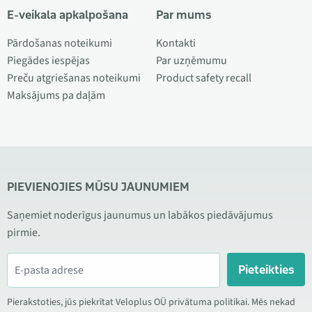
E-veikala apkalpošana
Par mums
Pārdošanas noteikumi
Kontakti
Piegādes iespējas
Par uzņēmumu
Preču atgriešanas noteikumi
Product safety recall
Maksājums pa daļām
PIEVIENOJIES MŪSU JAUNUMIEM
Saņemiet noderīgus jaunumus un labākos piedāvājumus
pirmie.
Pieteikties
Pierakstoties, jūs piekrītat Veloplus OÜ privātuma politikai. Mēs nekad