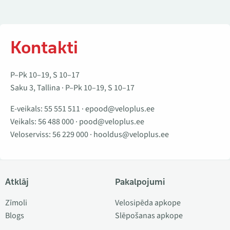
Kontakti
P–Pk 10–19, S 10–17
Saku 3, Tallina · P–Pk 10–19, S 10–17
E-veikals:
55 551 511
·
epood@veloplus.ee
Veikals:
56 488 000
·
pood@veloplus.ee
Veloserviss:
56 229 000
·
hooldus@veloplus.ee
Atklāj
Pakalpojumi
Zīmoli
Velosipēda apkope
Blogs
Slēpošanas apkope