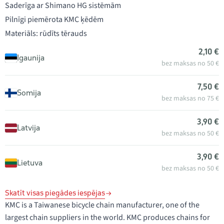
Saderīga ar Shimano HG sistēmām
Pilnīgi piemērota KMC ķēdēm
Materiāls: rūdīts tērauds
2,10 €
Igaunija
bez maksas no 50 €
7,50 €
Somija
bez maksas no 75 €
3,90 €
Latvija
bez maksas no 50 €
3,90 €
Lietuva
bez maksas no 50 €
Skatīt visas piegādes iespējas
KMC is a Taiwanese bicycle chain manufacturer, one of the
largest chain suppliers in the world. KMC produces chains for