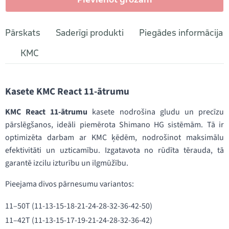
Pārskats
Saderīgi produkti
Piegādes informācija
KMC
Kasete KMC React 11-ātrumu
KMC React 11-ātrumu
kasete nodrošina gludu un precīzu
pārslēgšanos, ideāli piemērota Shimano HG sistēmām. Tā ir
optimizēta darbam ar KMC ķēdēm, nodrošinot maksimālu
efektivitāti un uzticamību. Izgatavota no rūdīta tērauda, tā
garantē izcilu izturību un ilgmūžību.
Pieejama divos pārnesumu variantos:
11–50T (11-13-15-18-21-24-28-32-36-42-50)
11–42T (11-13-15-17-19-21-24-28-32-36-42)