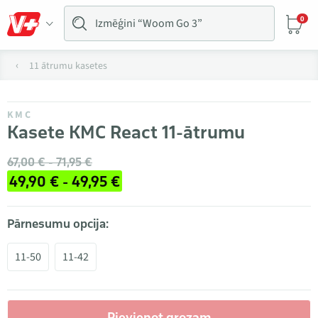
0
11 ātrumu kasetes
KMC
Kasete KMC React 11-ātrumu
67,00 € - 71,95 €
49,90 € - 49,95 €
Pārnesumu opcija:
11-50
11-42
Pievienot grozam