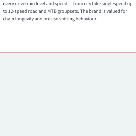
every drivetrain level and speed — from city bike singlespeed up
to 12-speed road and MTB groupsets. The brand is valued for
chain longevity and precise shifting behaviour.
Kontakti