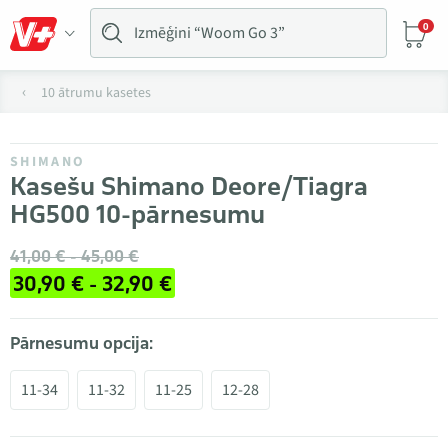
0
10 ātrumu kasetes
SHIMANO
Kasešu Shimano Deore/Tiagra
HG500 10-pārnesumu
41,00 € - 45,00 €
30,90 € - 32,90 €
Pārnesumu opcija:
11-34
11-32
11-25
12-28