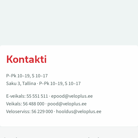
Kontakti
P–Pk 10–19, S 10–17
Saku 3, Tallina · P–Pk 10–19, S 10–17
E-veikals:
55 551 511
·
epood@veloplus.ee
Veikals:
56 488 000
·
pood@veloplus.ee
Veloserviss:
56 229 000
·
hooldus@veloplus.ee