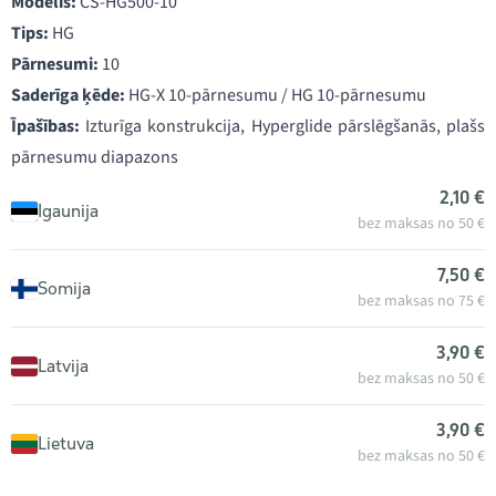
Modelis:
CS-HG500-10
Tips:
HG
Pārnesumi:
10
Saderīga ķēde:
HG-X 10-pārnesumu / HG 10-pārnesumu
Īpašības:
Izturīga konstrukcija, Hyperglide pārslēgšanās, plašs
pārnesumu diapazons
2,10 €
Igaunija
bez maksas no 50 €
7,50 €
Somija
bez maksas no 75 €
3,90 €
Latvija
bez maksas no 50 €
3,90 €
Lietuva
bez maksas no 50 €