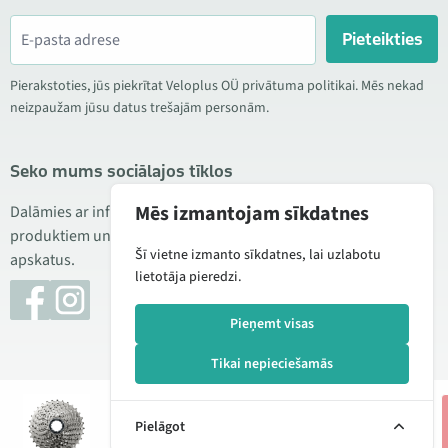
Pieteikties
Pierakstoties, jūs piekrītat Veloplus OÜ privātuma politikai. Mēs nekad
neizpaužam jūsu datus trešajām personām.
Seko mums sociālajos tīklos
Mēs izmantojam sīkdatnes
Dalāmies ar informāciju par izdevīgām akcijām, jauniem
produktiem un servisu. Reizēm publicējam arī produktu
Šī vietne izmanto sīkdatnes, lai uzlabotu
apskatus.
lietotāja pieredzi.
Pieņemt visas
Tikai nepieciešamās
© 2026 Veloplus OÜ. Visas tiesības aizsargātas
30,90 € - 32,90 €
41,00 € - 45,00 €
Pielāgot
Pārvaldīt sīkdatnes