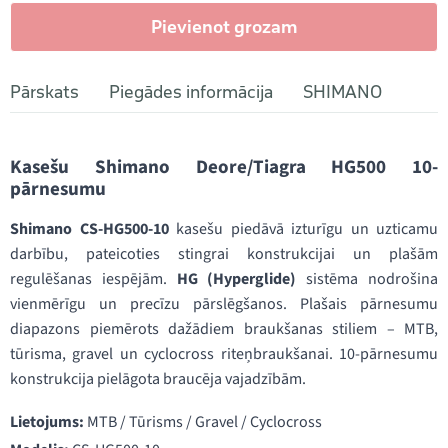
Pievienot grozam
Pārskats
Piegādes informācija
SHIMANO
Kasešu Shimano Deore/Tiagra HG500 10-
pārnesumu
Shimano CS-HG500-10
kasešu piedāvā izturīgu un uzticamu
darbību, pateicoties stingrai konstrukcijai un plašām
regulēšanas iespējām.
HG (Hyperglide)
sistēma nodrošina
vienmērīgu un precīzu pārslēgšanos. Plašais pārnesumu
diapazons piemērots dažādiem braukšanas stiliem – MTB,
tūrisma, gravel un cyclocross riteņbraukšanai. 10-pārnesumu
konstrukcija pielāgota braucēja vajadzībām.
Lietojums:
MTB / Tūrisms / Gravel / Cyclocross