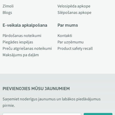
Zīmoli
Velosipēda apkope
Blogs
Slēpošanas apkope
E-veikala apkalpošana
Par mums
Pārdošanas noteikumi
Kontakti
Piegādes iespējas
Par uzņēmumu
Preču atgriešanas noteikumi
Product safety recall
Maksājums pa daļām
PIEVIENOJIES MŪSU JAUNUMIEM
Saņemiet noderīgus jaunumus un labākos piedāvājumus
pirmie.