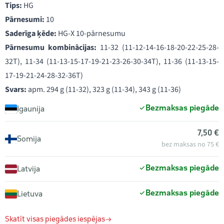
Tips:
HG
Pārnesumi:
10
Saderīga ķēde:
HG-X 10-pārnesumu
Pārnesumu kombinācijas:
11-32 (11-12-14-16-18-20-22-25-28-
32T), 11-34 (11-13-15-17-19-21-23-26-30-34T), 11-36 (11-13-15-
17-19-21-24-28-32-36T)
Svars:
apm. 294 g (11-32), 323 g (11-34), 343 g (11-36)
Bezmaksas piegāde
Igaunija
7,50 €
Somija
bez maksas no 75 €
Bezmaksas piegāde
Latvija
Bezmaksas piegāde
Lietuva
Skatīt visas piegādes iespējas