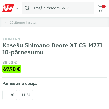
0
10 ātrumu kasetes
SHIMANO
Kasešu Shimano Deore XT CS-M771
10-pārnesumu
88,00 €
69,90 €
Pārnesumu opcija:
11-36
11-34