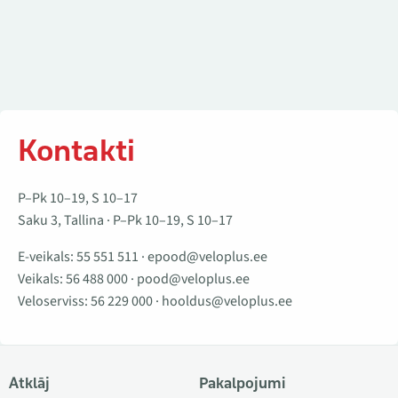
Kontakti
P–Pk 10–19, S 10–17
Saku 3, Tallina · P–Pk 10–19, S 10–17
E-veikals:
55 551 511
·
epood@veloplus.ee
Veikals:
56 488 000
·
pood@veloplus.ee
Veloserviss:
56 229 000
·
hooldus@veloplus.ee
Atklāj
Pakalpojumi