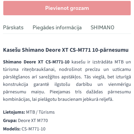
Pievienot grozam
Pārskats
Piegādes informācija
SHIMANO
Kasešu Shimano Deore XT CS-M771 10-pārnesumu
Shimano Deore XT CS-M771-10
kasešu ir izstrādāta MTB un
tūrisma riteņbraukšanai, nodrošinot precīzu un uzticamu
pārslēgšanos arī sarežģītos apstākļos. Tās vieglā, bet izturīgā
konstrukcija garantē ilgstošu darbību un vienmērīgu
pārnesumu maiņu. Pieejamas trīs dažādas pārnesumu
kombinācijas, lai pielāgotu braucienam jebkurā reljefā.
Lietojums:
MTB / Tūrisms
Grupa:
Deore XT M770
Modelis:
CS-M771-10