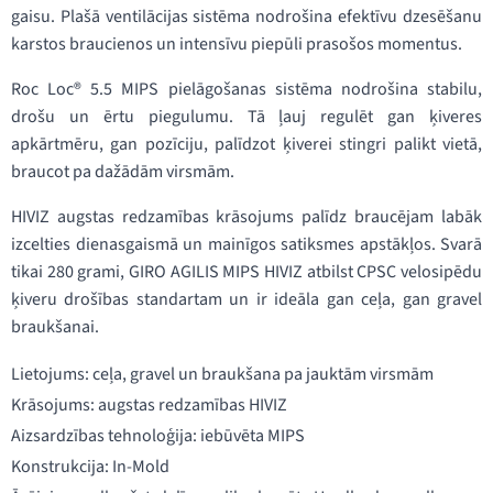
gaisu. Plašā ventilācijas sistēma nodrošina efektīvu dzesēšanu
karstos braucienos un intensīvu piepūli prasošos momentus.
Roc Loc® 5.5 MIPS pielāgošanas sistēma nodrošina stabilu,
drošu un ērtu piegulumu. Tā ļauj regulēt gan ķiveres
apkārtmēru, gan pozīciju, palīdzot ķiverei stingri palikt vietā,
braucot pa dažādām virsmām.
HIVIZ augstas redzamības krāsojums palīdz braucējam labāk
izcelties dienasgaismā un mainīgos satiksmes apstākļos. Svarā
tikai 280 grami, GIRO AGILIS MIPS HIVIZ atbilst CPSC velosipēdu
ķiveru drošības standartam un ir ideāla gan ceļa, gan gravel
braukšanai.
Lietojums: ceļa, gravel un braukšana pa jauktām virsmām
Krāsojums: augstas redzamības HIVIZ
Aizsardzības tehnoloģija: iebūvēta MIPS
Konstrukcija: In-Mold