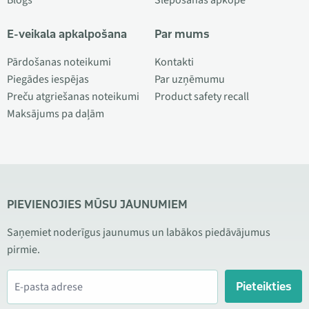
Blogs
Slēpošanas apkope
E-veikala apkalpošana
Par mums
Pārdošanas noteikumi
Kontakti
Piegādes iespējas
Par uzņēmumu
Preču atgriešanas noteikumi
Product safety recall
Maksājums pa daļām
PIEVIENOJIES MŪSU JAUNUMIEM
Saņemiet noderīgus jaunumus un labākos piedāvājumus
pirmie.
Pieteikties