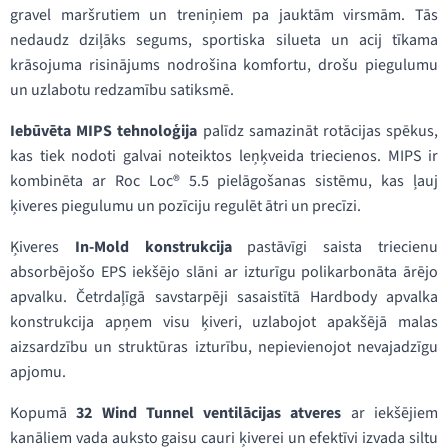
gravel maršrutiem un treniņiem pa jauktām virsmām. Tās
nedaudz dziļāks segums, sportiska silueta un acij tīkama
krāsojuma risinājums nodrošina komfortu, drošu piegulumu
un uzlabotu redzamību satiksmē.
Iebūvēta MIPS tehnoloģija
palīdz samazināt rotācijas spēkus,
kas tiek nodoti galvai noteiktos leņķveida triecienos. MIPS ir
kombinēta ar Roc Loc® 5.5 pielāgošanas sistēmu, kas ļauj
ķiveres piegulumu un pozīciju regulēt ātri un precīzi.
Ķiveres
In-Mold konstrukcija
pastāvīgi saista triecienu
absorbējošo EPS iekšējo slāni ar izturīgu polikarbonāta ārējo
apvalku. Četrdaļīgā savstarpēji sasaistītā Hardbody apvalka
konstrukcija apņem visu ķiveri, uzlabojot apakšējā malas
aizsardzību un struktūras izturību, nepievienojot nevajadzīgu
apjomu.
Kopumā
32 Wind Tunnel ventilācijas atveres
ar iekšējiem
kanāliem vada auksto gaisu cauri ķiverei un efektīvi izvada siltu