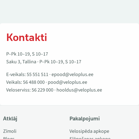
Kontakti
P–Pk 10–19, S 10–17
Saku 3, Tallina · P–Pk 10–19, S 10–17
E-veikals:
55 551 511
·
epood@veloplus.ee
Veikals:
56 488 000
·
pood@veloplus.ee
Veloserviss:
56 229 000
·
hooldus@veloplus.ee
Atklāj
Pakalpojumi
Zīmoli
Velosipēda apkope