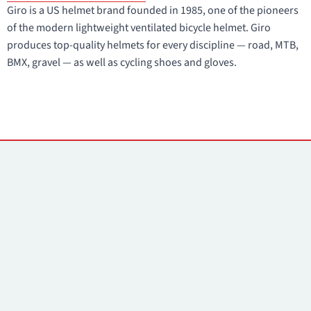
Giro is a US helmet brand founded in 1985, one of the pioneers
of the modern lightweight ventilated bicycle helmet. Giro
produces top-quality helmets for every discipline — road, MTB,
BMX, gravel — as well as cycling shoes and gloves.
Kontakti