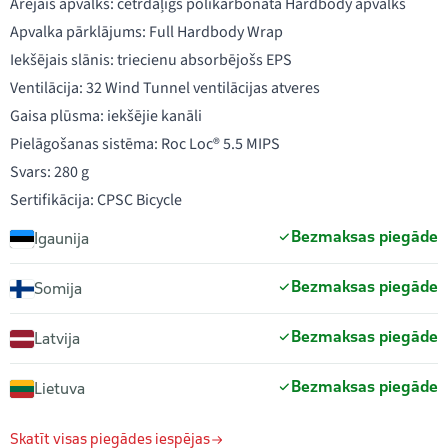
Ārējais apvalks: četrdaļīgs polikarbonāta Hardbody apvalks
Apvalka pārklājums: Full Hardbody Wrap
Iekšējais slānis: triecienu absorbējošs EPS
Ventilācija: 32 Wind Tunnel ventilācijas atveres
Gaisa plūsma: iekšējie kanāli
Pielāgošanas sistēma: Roc Loc® 5.5 MIPS
Svars: 280 g
Sertifikācija: CPSC Bicycle
Bezmaksas piegāde
Igaunija
Bezmaksas piegāde
Somija
Bezmaksas piegāde
Latvija
Bezmaksas piegāde
Lietuva
Skatīt visas piegādes iespējas