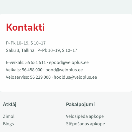
Kontakti
P–Pk 10–19, S 10–17
Saku 3, Tallina · P–Pk 10–19, S 10–17
E-veikals:
55 551 511
·
epood@veloplus.ee
Veikals:
56 488 000
·
pood@veloplus.ee
Veloserviss:
56 229 000
·
hooldus@veloplus.ee
Atklāj
Pakalpojumi
Zīmoli
Velosipēda apkope
Blogs
Slēpošanas apkope