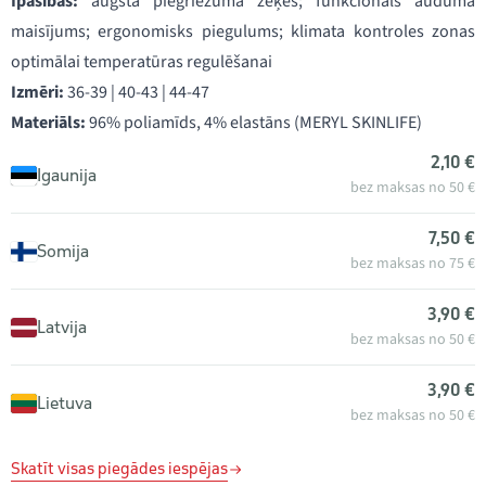
Īpašības:
augsta piegriezuma zeķes; funkcionāls auduma
maisījums; ergonomisks piegulums; klimata kontroles zonas
optimālai temperatūras regulēšanai
Izmēri:
36-39 | 40-43 | 44-47
Materiāls:
96% poliamīds, 4% elastāns (MERYL SKINLIFE)
2,10 €
Igaunija
bez maksas no 50 €
7,50 €
Somija
bez maksas no 75 €
3,90 €
Latvija
bez maksas no 50 €
3,90 €
Lietuva
bez maksas no 50 €
Skatīt visas piegādes iespējas