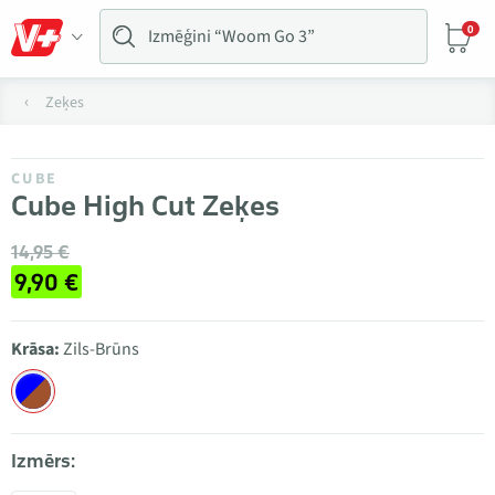
0
Zeķes
CUBE
Cube High Cut Zeķes
14,95 €
9,90 €
Krāsa:
Zils-Brūns
Izmērs: