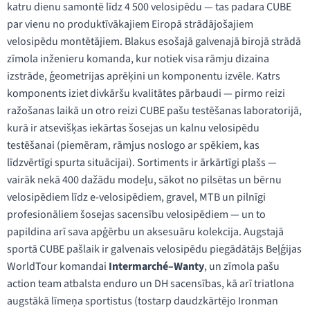
katru dienu samontē līdz 4 500 velosipēdu — tas padara CUBE
par vienu no produktīvākajiem Eiropā strādājošajiem
velosipēdu montētājiem. Blakus esošajā galvenajā birojā strādā
zīmola inženieru komanda, kur notiek visa rāmju dizaina
izstrāde, ģeometrijas aprēķini un komponentu izvēle. Katrs
komponents iziet divkāršu kvalitātes pārbaudi — pirmo reizi
ražošanas laikā un otro reizi CUBE pašu testēšanas laboratorijā,
kurā ir atsevišķas iekārtas šosejas un kalnu velosipēdu
testēšanai (piemēram, rāmjus noslogo ar spēkiem, kas
līdzvērtīgi spurta situācijai). Sortiments ir ārkārtīgi plašs —
vairāk nekā 400 dažādu modeļu, sākot no pilsētas un bērnu
velosipēdiem līdz e-velosipēdiem, gravel, MTB un pilnīgi
profesionāliem šosejas sacensību velosipēdiem — un to
papildina arī sava apģērbu un aksesuāru kolekcija. Augstajā
sportā CUBE pašlaik ir galvenais velosipēdu piegādātājs Beļģijas
WorldTour komandai
Intermarché–Wanty
, un zīmola pašu
action team atbalsta enduro un DH sacensības, kā arī triatlona
augstākā līmeņa sportistus (tostarp daudzkārtējo Ironman