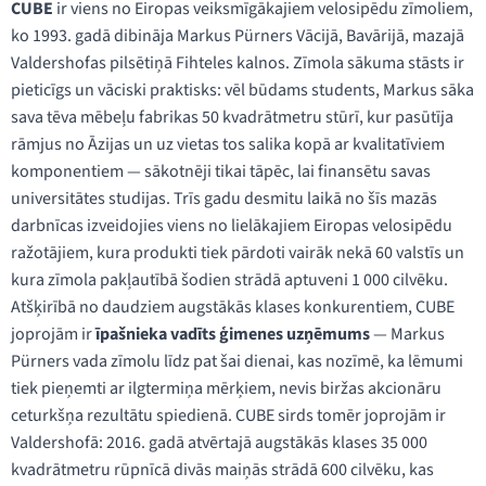
CUBE
ir viens no Eiropas veiksmīgākajiem velosipēdu zīmoliem,
ko 1993. gadā dibināja Markus Pürners Vācijā, Bavārijā, mazajā
Valdershofas pilsētiņā Fihteles kalnos. Zīmola sākuma stāsts ir
pieticīgs un vāciski praktisks: vēl būdams students, Markus sāka
sava tēva mēbeļu fabrikas 50 kvadrātmetru stūrī, kur pasūtīja
rāmjus no Āzijas un uz vietas tos salika kopā ar kvalitatīviem
komponentiem — sākotnēji tikai tāpēc, lai finansētu savas
universitātes studijas. Trīs gadu desmitu laikā no šīs mazās
darbnīcas izveidojies viens no lielākajiem Eiropas velosipēdu
ražotājiem, kura produkti tiek pārdoti vairāk nekā 60 valstīs un
kura zīmola pakļautībā šodien strādā aptuveni 1 000 cilvēku.
Atšķirībā no daudziem augstākās klases konkurentiem, CUBE
joprojām ir
īpašnieka vadīts ģimenes uzņēmums
— Markus
Pürners vada zīmolu līdz pat šai dienai, kas nozīmē, ka lēmumi
tiek pieņemti ar ilgtermiņa mērķiem, nevis biržas akcionāru
ceturkšņa rezultātu spiedienā. CUBE sirds tomēr joprojām ir
Valdershofā: 2016. gadā atvērtajā augstākās klases 35 000
kvadrātmetru rūpnīcā divās maiņās strādā 600 cilvēku, kas