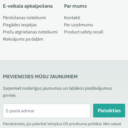
E-veikala apkalpošana
Par mums
Pārdošanas noteikumi
Kontakti
Piegādes iespējas
Par uzņēmumu
Preču atgriešanas noteikumi
Product safety recall
Maksājums pa daļām
PIEVIENOJIES MŪSU JAUNUMIEM
Saņemiet noderīgus jaunumus un labākos piedāvājumus
pirmie.
Pieteikties
Pierakstoties, jūs piekrītat Veloplus OÜ privātuma politikai. Mēs nekad