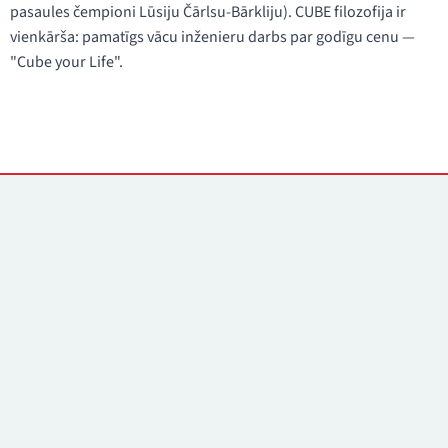
pasaules čempioni Lūsiju Čārlsu-Bārkliju). CUBE filozofija ir
vienkārša: pamatīgs vācu inženieru darbs par godīgu cenu —
"Cube your Life".
Kontakti