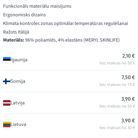
Funkcionāls materiālu maisījums
Ergonomisks dizains
Klimata kontroles zonas optimālai temperatūras regulēšanai
Ražots Itālijā
Materiāls:
96% poliamīds, 4% elastāns (MERYL SKINLIFE)
2,10 €
Igaunija
bez maksas no 50 €
7,50 €
Somija
bez maksas no 75 €
3,90 €
Latvija
bez maksas no 50 €
3,90 €
Lietuva
bez maksas no 50 €