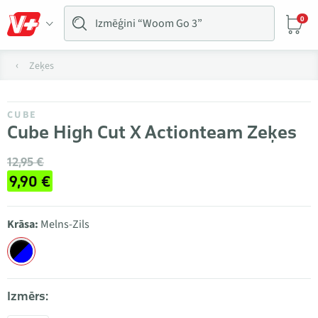
0
Zeķes
CUBE
Cube High Cut X Actionteam Zeķes
12,95 €
9,90 €
Krāsa:
Melns-Zils
Izmērs: