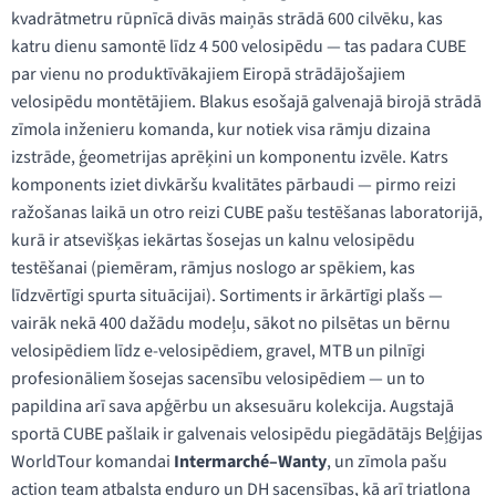
kvadrātmetru rūpnīcā divās maiņās strādā 600 cilvēku, kas
katru dienu samontē līdz 4 500 velosipēdu — tas padara CUBE
par vienu no produktīvākajiem Eiropā strādājošajiem
velosipēdu montētājiem. Blakus esošajā galvenajā birojā strādā
zīmola inženieru komanda, kur notiek visa rāmju dizaina
izstrāde, ģeometrijas aprēķini un komponentu izvēle. Katrs
komponents iziet divkāršu kvalitātes pārbaudi — pirmo reizi
ražošanas laikā un otro reizi CUBE pašu testēšanas laboratorijā,
kurā ir atsevišķas iekārtas šosejas un kalnu velosipēdu
testēšanai (piemēram, rāmjus noslogo ar spēkiem, kas
līdzvērtīgi spurta situācijai). Sortiments ir ārkārtīgi plašs —
vairāk nekā 400 dažādu modeļu, sākot no pilsētas un bērnu
velosipēdiem līdz e-velosipēdiem, gravel, MTB un pilnīgi
profesionāliem šosejas sacensību velosipēdiem — un to
papildina arī sava apģērbu un aksesuāru kolekcija. Augstajā
sportā CUBE pašlaik ir galvenais velosipēdu piegādātājs Beļģijas
WorldTour komandai
Intermarché–Wanty
, un zīmola pašu
action team atbalsta enduro un DH sacensības, kā arī triatlona