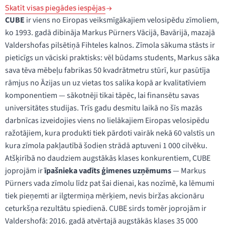
Skatīt visas piegādes iespējas
CUBE
ir viens no Eiropas veiksmīgākajiem velosipēdu zīmoliem,
ko 1993. gadā dibināja Markus Pürners Vācijā, Bavārijā, mazajā
Valdershofas pilsētiņā Fihteles kalnos. Zīmola sākuma stāsts ir
pieticīgs un vāciski praktisks: vēl būdams students, Markus sāka
sava tēva mēbeļu fabrikas 50 kvadrātmetru stūrī, kur pasūtīja
rāmjus no Āzijas un uz vietas tos salika kopā ar kvalitatīviem
komponentiem — sākotnēji tikai tāpēc, lai finansētu savas
universitātes studijas. Trīs gadu desmitu laikā no šīs mazās
darbnīcas izveidojies viens no lielākajiem Eiropas velosipēdu
ražotājiem, kura produkti tiek pārdoti vairāk nekā 60 valstīs un
kura zīmola pakļautībā šodien strādā aptuveni 1 000 cilvēku.
Atšķirībā no daudziem augstākās klases konkurentiem, CUBE
joprojām ir
īpašnieka vadīts ģimenes uzņēmums
— Markus
Pürners vada zīmolu līdz pat šai dienai, kas nozīmē, ka lēmumi
tiek pieņemti ar ilgtermiņa mērķiem, nevis biržas akcionāru
ceturkšņa rezultātu spiedienā. CUBE sirds tomēr joprojām ir
Valdershofā: 2016. gadā atvērtajā augstākās klases 35 000