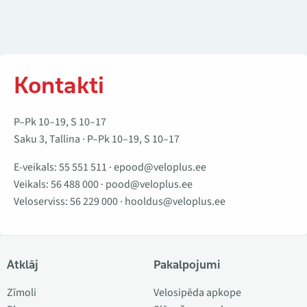
Kontakti
P–Pk 10–19, S 10–17
Saku 3, Tallina · P–Pk 10–19, S 10–17
E-veikals:
55 551 511
·
epood@veloplus.ee
Veikals:
56 488 000
·
pood@veloplus.ee
Veloserviss:
56 229 000
·
hooldus@veloplus.ee
Atklāj
Pakalpojumi
Zīmoli
Velosipēda apkope