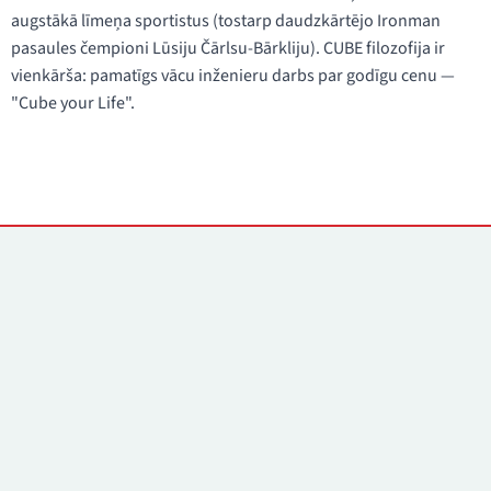
augstākā līmeņa sportistus (tostarp daudzkārtējo Ironman
pasaules čempioni Lūsiju Čārlsu-Bārkliju). CUBE filozofija ir
vienkārša: pamatīgs vācu inženieru darbs par godīgu cenu —
"Cube your Life".
Kontakti