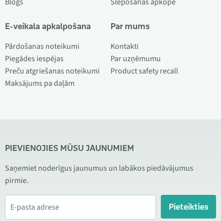
Blogs
Slēpošanas apkope
E-veikala apkalpošana
Par mums
Pārdošanas noteikumi
Kontakti
Piegādes iespējas
Par uzņēmumu
Preču atgriešanas noteikumi
Product safety recall
Maksājums pa daļām
PIEVIENOJIES MŪSU JAUNUMIEM
Saņemiet noderīgus jaunumus un labākos piedāvājumus
pirmie.
Pieteikties