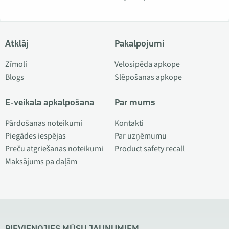
Atklāj
Pakalpojumi
Zīmoli
Velosipēda apkope
Blogs
Slēpošanas apkope
E-veikala apkalpošana
Par mums
Pārdošanas noteikumi
Kontakti
Piegādes iespējas
Par uzņēmumu
Preču atgriešanas noteikumi
Product safety recall
Maksājums pa daļām
PIEVIENOJIES MŪSU JAUNUMIEM