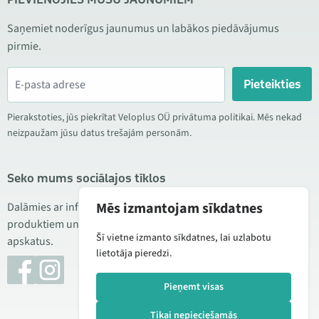
Saņemiet noderīgus jaunumus un labākos piedāvājumus
pirmie.
Pieteikties
Pierakstoties, jūs piekrītat Veloplus OÜ privātuma politikai. Mēs nekad
neizpaužam jūsu datus trešajām personām.
Seko mums sociālajos tīklos
Mēs izmantojam sīkdatnes
Dalāmies ar informāciju par izdevīgām akcijām, jauniem
produktiem un servisu. Reizēm publicējam arī produktu
Šī vietne izmanto sīkdatnes, lai uzlabotu
apskatus.
lietotāja pieredzi.
Pieņemt visas
Tikai nepieciešamās