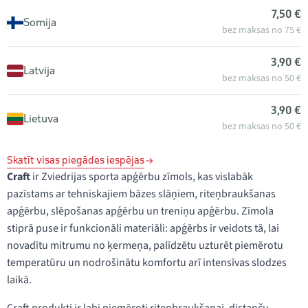
7,50 €
Somija
bez maksas no 75 €
3,90 €
Latvija
bez maksas no 50 €
3,90 €
Lietuva
bez maksas no 50 €
Skatīt visas piegādes iespējas
Craft
ir Zviedrijas sporta apģērbu zīmols, kas vislabāk
pazīstams ar tehniskajiem bāzes slāņiem, riteņbraukšanas
apģērbu, slēpošanas apģērbu un treniņu apģērbu. Zīmola
stiprā puse ir funkcionāli materiāli: apģērbs ir veidots tā, lai
novadītu mitrumu no ķermeņa, palīdzētu uzturēt piemērotu
temperatūru un nodrošinātu komfortu arī intensīvas slodzes
laikā.