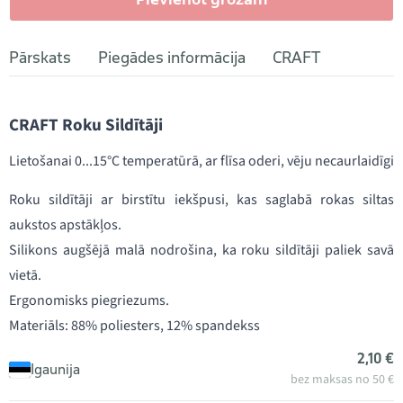
Pārskats
Piegādes informācija
CRAFT
CRAFT Roku Sildītāji
Lietošanai 0...15°C temperatūrā, ar flīsa oderi, vēju necaurlaidīgi
Roku sildītāji ar birstītu iekšpusi, kas saglabā rokas siltas
aukstos apstākļos.
Silikons augšējā malā nodrošina, ka roku sildītāji paliek savā
vietā.
Ergonomisks piegriezums.
Materiāls: 88% poliesters, 12% spandekss
2,10 €
Igaunija
bez maksas no 50 €