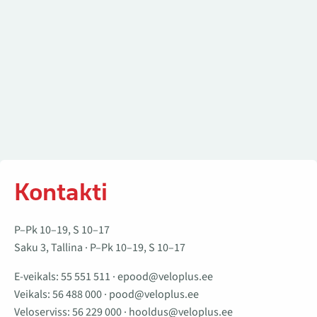
Kontakti
P–Pk 10–19, S 10–17
Saku 3, Tallina · P–Pk 10–19, S 10–17
E-veikals:
55 551 511
·
epood@veloplus.ee
Veikals:
56 488 000
·
pood@veloplus.ee
Veloserviss:
56 229 000
·
hooldus@veloplus.ee