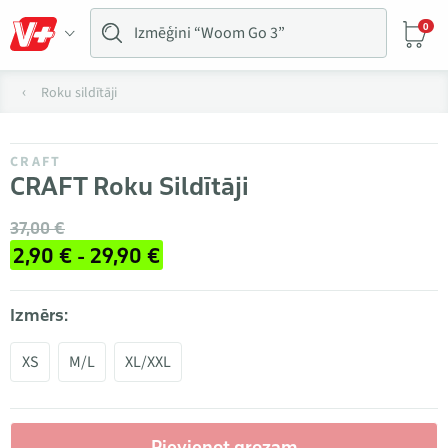
0
Roku sildītāji
CRAFT
CRAFT Roku Sildītāji
37,00 €
2,90 € - 29,90 €
Izmērs:
XS
M/L
XL/XXL
Pievienot grozam