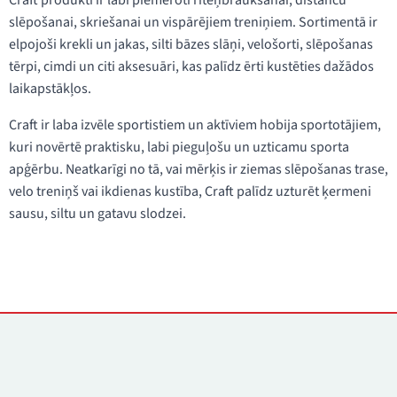
Craft produkti ir labi piemēroti riteņbraukšanai, distanču
slēpošanai, skriešanai un vispārējiem treniņiem. Sortimentā ir
elpojoši krekli un jakas, silti bāzes slāņi, velošorti, slēpošanas
tērpi, cimdi un citi aksesuāri, kas palīdz ērti kustēties dažādos
laikapstākļos.
Craft ir laba izvēle sportistiem un aktīviem hobija sportotājiem,
kuri novērtē praktisku, labi pieguļošu un uzticamu sporta
apģērbu. Neatkarīgi no tā, vai mērķis ir ziemas slēpošanas trase,
velo treniņš vai ikdienas kustība, Craft palīdz uzturēt ķermeni
sausu, siltu un gatavu slodzei.
Kontakti