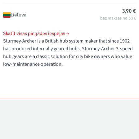
3,90 €
Lietuva
bez maksas no 50 €
Skatīt visas piegādes iespējas
Sturmey-Archer is a British hub system maker that since 1902
has produced internally geared hubs. Sturmey-Archer 3-speed
hub gears are a classic solution for city bike owners who value
low-maintenance operation.
Kontakti