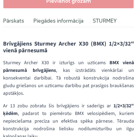
Pievienot grozam
Pārskats
Piegādes informācija
STURMEY
Brīvgājiens Sturmey Archer X30 (BMX) 1/2×3/32"
vienā pārnesumā
Sturmey Archer X30 ir izturīgs un uzticams
BMX vienā
pārnesumā brīvgājiens
, kas izstrādāts vienkāršai un
konsekventai darbībai. Tā robustā konstrukcija nodrošina
gludu griešanos un uzticamu darbību pat prasīgos braukšanas
apstākļos.
Ar 13 zobu zobratu šis brīvgājiens ir saderīgs ar
1/2×3/32"
ķēdēm
, padarot to piemērotu BMX velosipēdiem, kuriem
nepieciešama precīza un efektīva spēka pārnese. Tērauda
konstrukcija nodrošina lielisku nodilumizturību un ilgu
kalpošanas laiku.