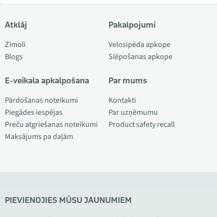
Atklāj
Pakalpojumi
Zīmoli
Velosipēda apkope
Blogs
Slēpošanas apkope
E-veikala apkalpošana
Par mums
Pārdošanas noteikumi
Kontakti
Piegādes iespējas
Par uzņēmumu
Preču atgriešanas noteikumi
Product safety recall
Maksājums pa daļām
PIEVIENOJIES MŪSU JAUNUMIEM