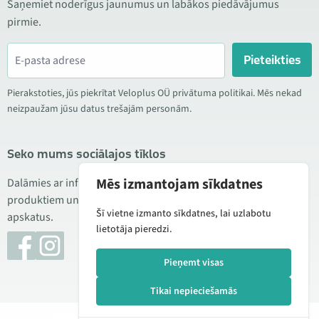
Saņemiet noderīgus jaunumus un labākos piedāvājumus
pirmie.
Pieteikties
Pierakstoties, jūs piekrītat Veloplus OÜ privātuma politikai. Mēs nekad
neizpaužam jūsu datus trešajām personām.
Seko mums sociālajos tīklos
Mēs izmantojam sīkdatnes
Dalāmies ar informāciju par izdevīgām akcijām, jauniem
produktiem un servisu. Reizēm publicējam arī produktu
Šī vietne izmanto sīkdatnes, lai uzlabotu
apskatus.
lietotāja pieredzi.
Pieņemt visas
Tikai nepieciešamās