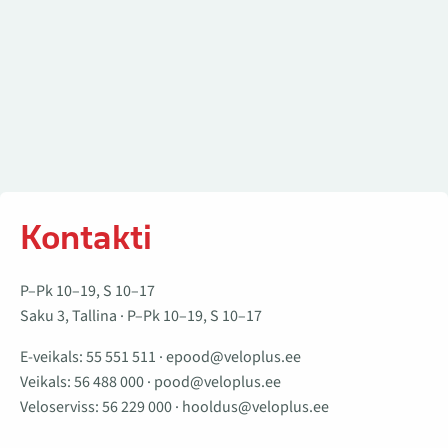
Kontakti
P–Pk 10–19, S 10–17
Saku 3, Tallina · P–Pk 10–19, S 10–17
E-veikals:
55 551 511
·
epood@veloplus.ee
Veikals:
56 488 000
·
pood@veloplus.ee
Veloserviss:
56 229 000
·
hooldus@veloplus.ee