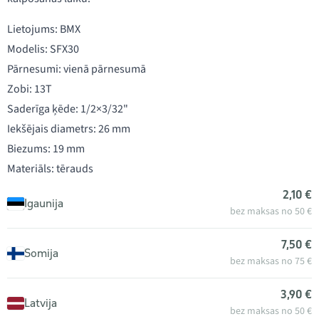
Lietojums: BMX
Modelis: SFX30
Pārnesumi: vienā pārnesumā
Zobi: 13T
Saderīga ķēde: 1/2×3/32"
Iekšējais diametrs: 26 mm
Biezums: 19 mm
Materiāls: tērauds
2,10 €
Igaunija
bez maksas no 50 €
7,50 €
Somija
bez maksas no 75 €
3,90 €
Latvija
bez maksas no 50 €