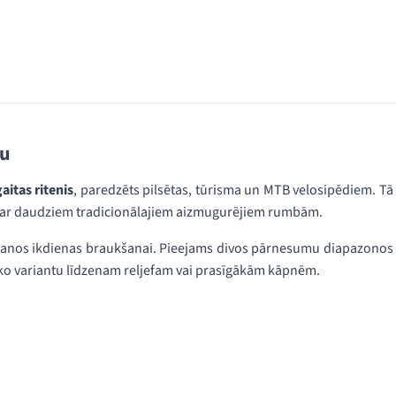
mu
aitas ritenis
, paredzēts pilsētas, tūrisma un MTB velosipēdiem. Tā
u ar daudziem tradicionālajiem aizmugurējiem rumbām.
gšanos ikdienas braukšanai. Pieejams divos pārnesumu diapazonos
āko variantu līdzenam reljefam vai prasīgākām kāpnēm.