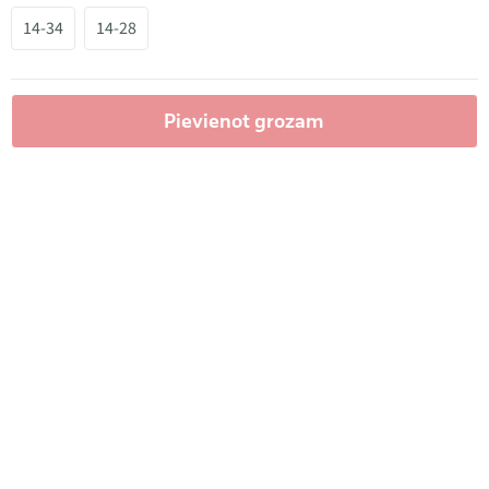
14-34
14-28
Pievienot grozam