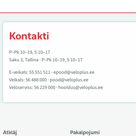
Kontakti
Kontakti
P–Pk 10–19, S 10–17
Saku 3, Tallina · P–Pk 10–19, S 10–17
E-veikals:
55 551 511
·
epood@veloplus.ee
Veikals:
56 488 000
·
pood@veloplus.ee
Veloserviss:
56 229 000
·
hooldus@veloplus.ee
Atklāj
Pakalpojumi