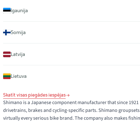
Igaunija
Somija
Latvija
Lietuva
Skatīt visas piegādes iespējas
Shimano is a Japanese component manufacturer that since 1921 ha
drivetrains, brakes and cycling-specific parts. Shimano groupsets
virtually every serious bike brand. The company also makes fish