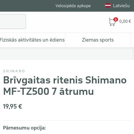
Latviešu
Velosipēda apkope
0
0,00 €
Fiziskās aktivitātes un ēdiens
Ziemas sports
SHIMANO
Brīvgaitas ritenis Shimano
MF-TZ500 7 ātrumu
19,95 €
Pārnesumu opcija: