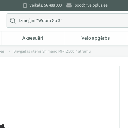
Veikals: 56 488 000
pood@veloplus.ee
Aksesuāri
Velo apģērbs
bas
Brīvgaitas ritenis Shimano MF-TZ500 7 ātrumu