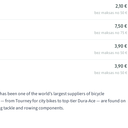
2,10 €
bez maksas no 50 €
7,50 €
bez maksas no 75 €
3,90 €
bez maksas no 50 €
3,90 €
bez maksas no 50 €
s been one of the world’s largest suppliers of bicycle
 — from Tourney for city bikes to top-tier Dura-Ace — are found on
ing tackle and rowing components.