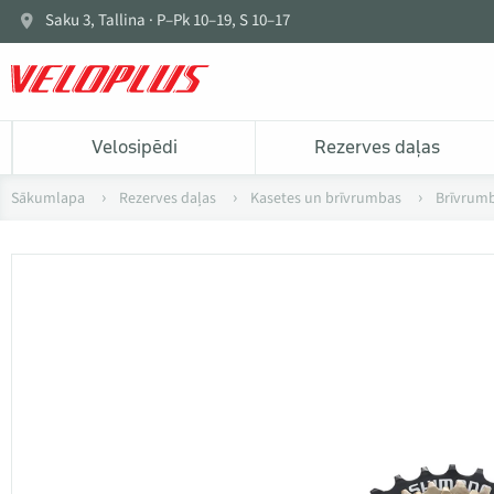
Saku 3, Tallina · P–Pk 10–19, S 10–17
Velosipēdi
Rezerves daļas
Sākumlapa
Rezerves daļas
Kasetes un brīvrumbas
Brīvrum