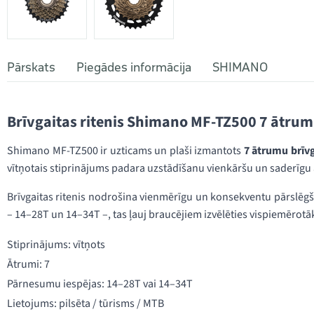
Pārskats
Piegādes informācija
SHIMANO
Brīvgaitas ritenis Shimano MF-TZ500 7 ātru
Shimano MF-TZ500 ir uzticams un plaši izmantots
7 ātrumu brīvg
vītņotais stiprinājums padara uzstādīšanu vienkāršu un saderīg
Brīvgaitas ritenis nodrošina vienmērīgu un konsekventu pārslē
– 14–28T un 14–34T –, tas ļauj braucējiem izvēlēties vispiemērot
Stiprinājums: vītņots
Ātrumi: 7
Pārnesumu iespējas: 14–28T vai 14–34T
Lietojums: pilsēta / tūrisms / MTB