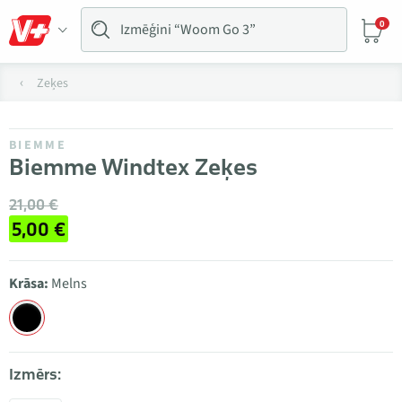
0
Zeķes
BIEMME
Biemme Windtex Zeķes
21,00 €
5,00 €
Krāsa:
Melns
Izmērs: