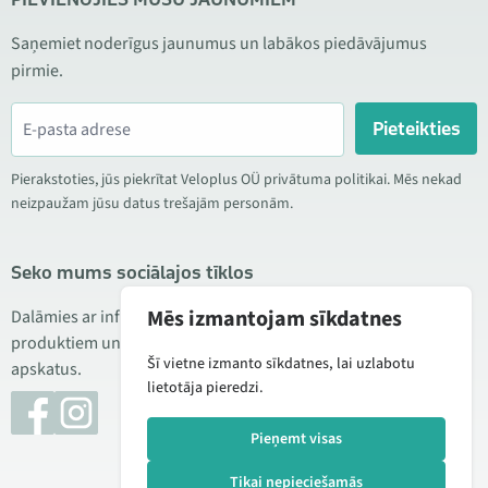
Saņemiet noderīgus jaunumus un labākos piedāvājumus
pirmie.
Pieteikties
Pierakstoties, jūs piekrītat Veloplus OÜ privātuma politikai. Mēs nekad
neizpaužam jūsu datus trešajām personām.
Seko mums sociālajos tīklos
Mēs izmantojam sīkdatnes
Dalāmies ar informāciju par izdevīgām akcijām, jauniem
produktiem un servisu. Reizēm publicējam arī produktu
Šī vietne izmanto sīkdatnes, lai uzlabotu
apskatus.
lietotāja pieredzi.
Pieņemt visas
Tikai nepieciešamās