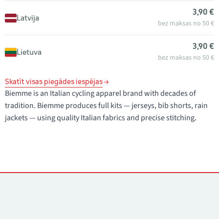
3,90 €
Latvija
bez maksas no 50 €
3,90 €
Lietuva
bez maksas no 50 €
Skatīt visas piegādes iespējas
Biemme is an Italian cycling apparel brand with decades of
tradition. Biemme produces full kits — jerseys, bib shorts, rain
jackets — using quality Italian fabrics and precise stitching.
Kontakti