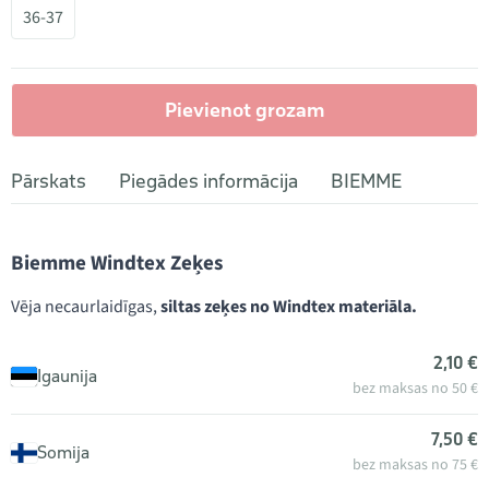
36-37
Pievienot grozam
Pārskats
Piegādes informācija
BIEMME
Biemme Windtex Zeķes
Vēja necaurlaidīgas,
siltas zeķes no Windtex materiāla.
2,10 €
Igaunija
bez maksas no 50 €
7,50 €
Somija
bez maksas no 75 €