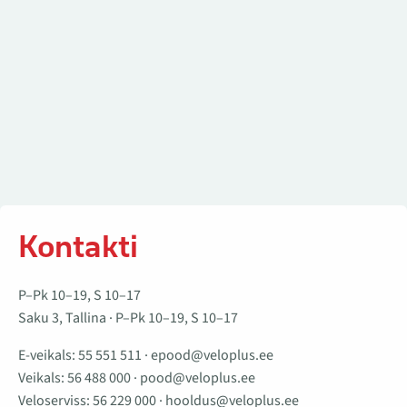
Kontakti
P–Pk 10–19, S 10–17
Saku 3, Tallina · P–Pk 10–19, S 10–17
E-veikals:
55 551 511
·
epood@veloplus.ee
Veikals:
56 488 000
·
pood@veloplus.ee
Veloserviss:
56 229 000
·
hooldus@veloplus.ee