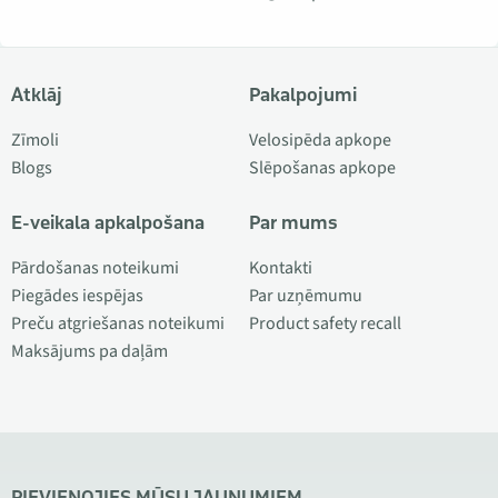
Atklāj
Pakalpojumi
Zīmoli
Velosipēda apkope
Blogs
Slēpošanas apkope
E-veikala apkalpošana
Par mums
Pārdošanas noteikumi
Kontakti
Piegādes iespējas
Par uzņēmumu
Preču atgriešanas noteikumi
Product safety recall
Maksājums pa daļām
PIEVIENOJIES MŪSU JAUNUMIEM