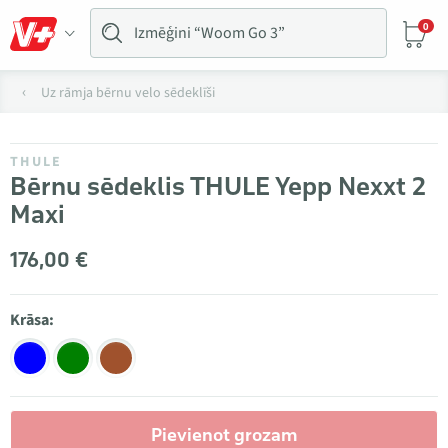
0
Uz rāmja bērnu velo sēdeklīši
THULE
Bērnu sēdeklis THULE Yepp Nexxt 2
Maxi
176,00 €
Krāsa:
Pievienot grozam