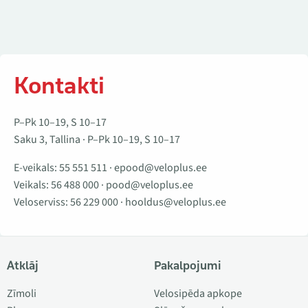
Kontakti
P–Pk 10–19, S 10–17
Saku 3, Tallina · P–Pk 10–19, S 10–17
E-veikals:
55 551 511
·
epood@veloplus.ee
Veikals:
56 488 000
·
pood@veloplus.ee
Veloserviss:
56 229 000
·
hooldus@veloplus.ee
Atklāj
Pakalpojumi
Zīmoli
Velosipēda apkope