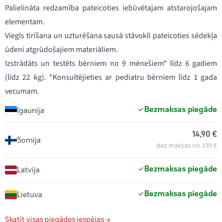
Palielināta redzamība pateicoties iebūvētajam atstarojošajam
elementam.
Viegls tīrīšana un uzturēšana sausā stāvoklī pateicoties sēdekļa
ūdeni atgrūdošajiem materiāliem.
Izstrādāts un testēts bērniem no 9 mēnešiem* līdz 6 gadiem
(līdz 22 kg). *Konsultējieties ar pediatru bērniem līdz 1 gada
vecumam.
Bezmaksas piegāde
Igaunija
14,90 €
Somija
bez maksas no 199 €
Bezmaksas piegāde
Latvija
Bezmaksas piegāde
Lietuva
Skatīt visas piegādes iespējas