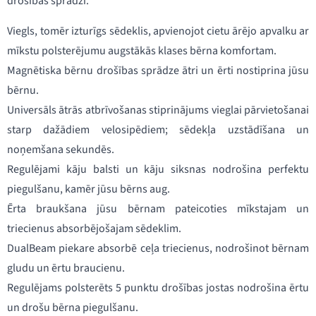
drošības sprādzi.
Viegls, tomēr izturīgs sēdeklis, apvienojot cietu ārējo apvalku ar
mīkstu polsterējumu augstākās klases bērna komfortam.
Magnētiska bērnu drošības sprādze ātri un ērti nostiprina jūsu
bērnu.
Universāls ātrās atbrīvošanas stiprinājums vieglai pārvietošanai
starp dažādiem velosipēdiem; sēdekļa uzstādīšana un
noņemšana sekundēs.
Regulējami kāju balsti un kāju siksnas nodrošina perfektu
piegulšanu, kamēr jūsu bērns aug.
Ērta braukšana jūsu bērnam pateicoties mīkstajam un
triecienus absorbējošajam sēdeklim.
DualBeam piekare absorbē ceļa triecienus, nodrošinot bērnam
gludu un ērtu braucienu.
Regulējams polsterēts 5 punktu drošības jostas nodrošina ērtu
un drošu bērna piegulšanu.