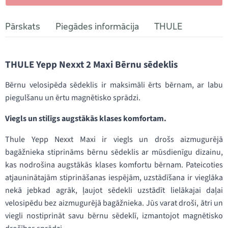
Pārskats
Piegādes informācija
THULE
THULE Yepp Nexxt 2 Maxi Bērnu sēdeklis
Bērnu velosipēda sēdeklis ir maksimāli ērts bērnam, ar labu
piegulšanu un ērtu magnētisko sprādzi.
Viegls un stilīgs augstākās klases komfortam.
Thule Yepp Nexxt Maxi ir viegls un drošs aizmugurējā
bagāžnieka stiprināms bērnu sēdeklis ar mūsdienīgu dizainu,
kas nodrošina augstākās klases komfortu bērnam. Pateicoties
atjauninātajām stiprināšanas iespējām, uzstādīšana ir vieglāka
nekā jebkad agrāk, ļaujot sēdekli uzstādīt lielākajai daļai
velosipēdu bez aizmugurējā bagāžnieka. Jūs varat droši, ātri un
viegli nostiprināt savu bērnu sēdeklī, izmantojot magnētisko