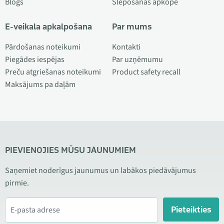
Blogs
Slēpošanas apkope
E-veikala apkalpošana
Par mums
Pārdošanas noteikumi
Kontakti
Piegādes iespējas
Par uzņēmumu
Preču atgriešanas noteikumi
Product safety recall
Maksājums pa daļām
PIEVIENOJIES MŪSU JAUNUMIEM
Saņemiet noderīgus jaunumus un labākos piedāvājumus
pirmie.
Pieteikties