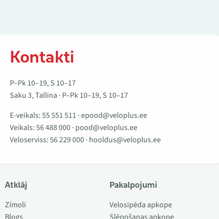
Kontakti
P–Pk 10–19, S 10–17
Saku 3, Tallina · P–Pk 10–19, S 10–17
E-veikals:
55 551 511
·
epood@veloplus.ee
Veikals:
56 488 000
·
pood@veloplus.ee
Veloserviss:
56 229 000
·
hooldus@veloplus.ee
Atklāj
Pakalpojumi
Zīmoli
Velosipēda apkope
Blogs
Slēpošanas apkope