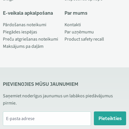
E-veikala apkalpošana
Par mums
Pārdošanas noteikumi
Kontakti
Piegādes iespējas
Par uzņēmumu
Preču atgriešanas noteikumi
Product safety recall
Maksājums pa daļām
PIEVIENOJIES MŪSU JAUNUMIEM
Saņemiet noderīgus jaunumus un labākos piedāvājumus
pirmie.
Pieteikties