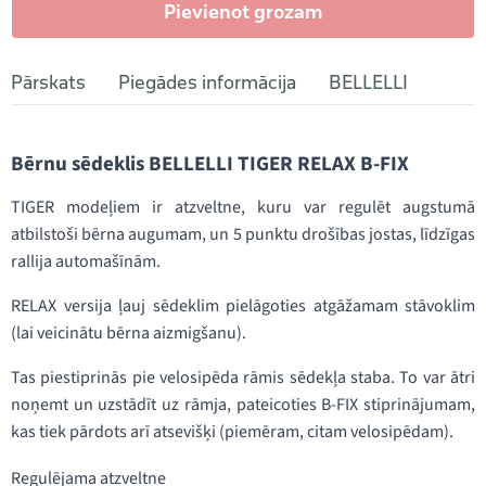
Pievienot grozam
Pārskats
Piegādes informācija
BELLELLI
Bērnu sēdeklis BELLELLI TIGER RELAX B-FIX
TIGER modeļiem ir atzveltne, kuru var regulēt augstumā
atbilstoši bērna augumam, un 5 punktu drošības jostas, līdzīgas
rallija automašīnām.
RELAX versija ļauj sēdeklim pielāgoties atgāžamam stāvoklim
(lai veicinātu bērna aizmigšanu).
Tas piestiprinās pie velosipēda rāmis sēdekļa staba. To var ātri
noņemt un uzstādīt uz rāmja, pateicoties B-FIX stiprinājumam,
kas tiek pārdots arī atsevišķi (piemēram, citam velosipēdam).
Regulējama atzveltne