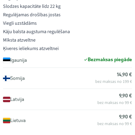
Slodzes kapacitāte līdz 22 kg
Regulējamas drošības jostas
Viegli uzstādāms
Kāju balsta augstuma regulēšana
Mīksta atzveltne
Ķiveres ieliekums atzveltnei
Bezmaksas piegāde
Igaunija
14,90 €
Somija
bez maksas no 199 €
9,90 €
Latvija
bez maksas no 99 €
9,90 €
Lietuva
bez maksas no 99 €