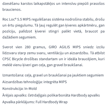
dzesēšanu karstos laikapstākļos un intensīvu piepūli prasošos
braucienos.
Roc Loc® 5.5 MIPS regulēšanas sistēma nodrošina stabilu, drošu
un ērtu piegulumu. Tā ļauj regulēt gan ķiveres apkārtmēru, gan
pozīciju, palīdzot ķiverei stingri palikt vietā, braucot pa
dažādiem segumiem.
Sverot vien 280 gramus, GIRO AGILIS MIPS sniedz izcilu
līdzsvaru starp zemu svaru, ventilāciju un aizsardzību. Tā atbilst
CPSC Bicycle drošības standartam un ir ideāla braucējiem, kuri
meklē vienu ķiveri gan ceļa, gan gravel braukšanai.
Izmantošana: ceļa, gravel un braukšanai pa jauktiem segumiem
Aizsardzības tehnoloģija: integrēta MIPS
Konstrukcija: In-Mold
Ārējais apvalks: četrdaļīgais polikarbonāta Hardbody apvalks
Apvalka pārklājums: Full Hardbody Wrap