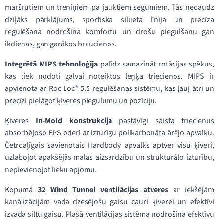
maršrutiem un treniņiem pa jauktiem segumiem. Tās nedaudz
dziļāks pārklājums, sportiska silueta līnija un precīza
regulēšana nodrošina komfortu un drošu piegulšanu gan
ikdienas, gan garākos braucienos.
Integrētā MIPS tehnoloģija
palīdz samazināt rotācijas spēkus,
kas tiek nodoti galvai noteiktos leņķa triecienos. MIPS ir
apvienota ar Roc Loc® 5.5 regulēšanas sistēmu, kas ļauj ātri un
precīzi pielāgot ķiveres piegulumu un pozīciju.
Ķiveres
In-Mold konstrukcija
pastāvīgi saista triecienus
absorbējošo EPS oderi ar izturīgu polikarbonāta ārējo apvalku.
Četrdaļīgais savienotais Hardbody apvalks aptver visu ķiveri,
uzlabojot apakšējās malas aizsardzību un strukturālo izturību,
nepievienojot lieku apjomu.
Kopumā
32 Wind Tunnel ventilācijas atveres
ar iekšējām
kanālizācijām vada dzesējošu gaisu cauri ķiverei un efektīvi
izvada siltu gaisu. Plašā ventilācijas sistēma nodrošina efektīvu