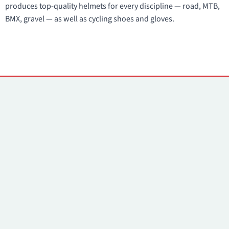
produces top-quality helmets for every discipline — road, MTB,
BMX, gravel — as well as cycling shoes and gloves.
Kontakti