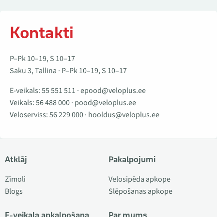
Kontakti
P–Pk 10–19, S 10–17
Saku 3, Tallina · P–Pk 10–19, S 10–17
E-veikals:
55 551 511
·
epood@veloplus.ee
Veikals:
56 488 000
·
pood@veloplus.ee
Veloserviss:
56 229 000
·
hooldus@veloplus.ee
Atklāj
Pakalpojumi
Zīmoli
Velosipēda apkope
Blogs
Slēpošanas apkope
E-veikala apkalpošana
Par mums