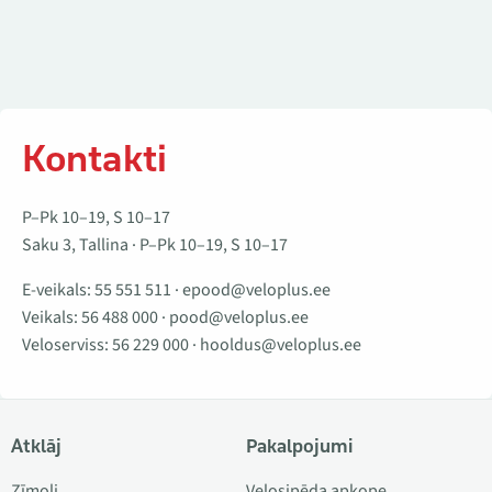
Kontakti
P–Pk 10–19, S 10–17
Saku 3, Tallina · P–Pk 10–19, S 10–17
E-veikals:
55 551 511
·
epood@veloplus.ee
Veikals:
56 488 000
·
pood@veloplus.ee
Veloserviss:
56 229 000
·
hooldus@veloplus.ee
Atklāj
Pakalpojumi
Zīmoli
Velosipēda apkope