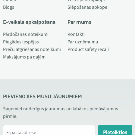
Blogs
Slēpošanas apkope
E-veikala apkalpošana
Par mums
Pārdošanas noteikumi
Kontakti
Piegādes iespējas
Par uzņēmumu
Preču atgriešanas noteikumi
Product safety recall
Maksājums pa daļām
PIEVIENOJIES MŪSU JAUNUMIEM
Saņemiet noderīgus jaunumus un labākos piedāvājumus
pirmie.
Pieteikties