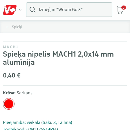
0
Spieķi
MACH1
Spieķa nipelis MACH1 2,0x14 mm
alumīnija
0,40 €
Krāsa:
Sarkans
Pieejamība: veikalā (Saku 3, Tallina)
Tootekood: 02N1175914RED