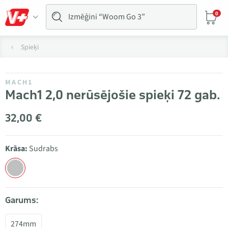
0
Spieķi
MACH1
Mach1 2,0 nerūsējošie spieķi 72 gab.
32,00 €
Krāsa:
Sudrabs
Garums:
274mm