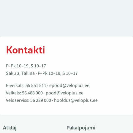
Kontakti
P–Pk 10–19, S 10–17
Saku 3, Tallina · P–Pk 10–19, S 10–17
E-veikals:
55 551 511
·
epood@veloplus.ee
Veikals:
56 488 000
·
pood@veloplus.ee
Veloserviss:
56 229 000
·
hooldus@veloplus.ee
Atklāj
Pakalpojumi