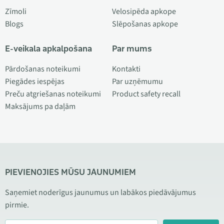
Zīmoli
Velosipēda apkope
Blogs
Slēpošanas apkope
E-veikala apkalpošana
Par mums
Pārdošanas noteikumi
Kontakti
Piegādes iespējas
Par uzņēmumu
Preču atgriešanas noteikumi
Product safety recall
Maksājums pa daļām
PIEVIENOJIES MŪSU JAUNUMIEM
Saņemiet noderīgus jaunumus un labākos piedāvājumus
pirmie.