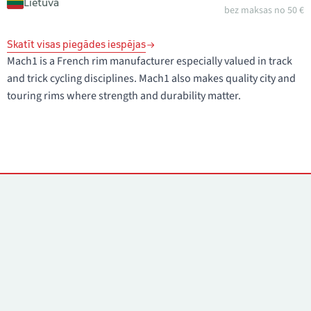
Lietuva
bez maksas no 50 €
Skatīt visas piegādes iespējas
Mach1 is a French rim manufacturer especially valued in track
and trick cycling disciplines. Mach1 also makes quality city and
touring rims where strength and durability matter.
Kontakti