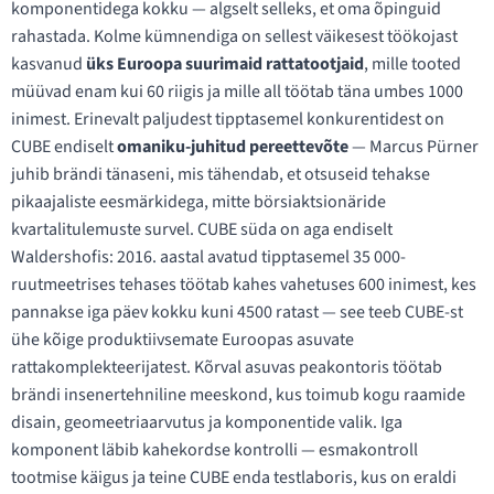
komponentidega kokku — algselt selleks, et oma õpinguid
rahastada. Kolme kümnendiga on sellest väikesest töökojast
kasvanud
üks Euroopa suurimaid rattatootjaid
, mille tooted
müüvad enam kui 60 riigis ja mille all töötab täna umbes 1000
inimest. Erinevalt paljudest tipptasemel konkurentidest on
CUBE endiselt
omaniku-juhitud pereettevõte
— Marcus Pürner
juhib brändi tänaseni, mis tähendab, et otsuseid tehakse
pikaajaliste eesmärkidega, mitte börsiaktsionäride
kvartalitulemuste survel. CUBE süda on aga endiselt
Waldershofis: 2016. aastal avatud tipptasemel 35 000-
ruutmeetrises tehases töötab kahes vahetuses 600 inimest, kes
pannakse iga päev kokku kuni 4500 ratast — see teeb CUBE-st
ühe kõige produktiivsemate Euroopas asuvate
rattakomplekteerijatest. Kõrval asuvas peakontoris töötab
brändi insenertehniline meeskond, kus toimub kogu raamide
disain, geomeetriaarvutus ja komponentide valik. Iga
komponent läbib kahekordse kontrolli — esmakontroll
tootmise käigus ja teine CUBE enda testlaboris, kus on eraldi