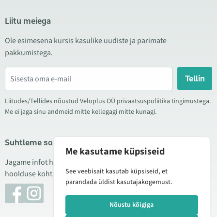
Liitu meiega
Ole esimesena kursis kasulike uudiste ja parimate
pakkumistega.
Tellin
Liitudes/Tellides nõustud Veloplus OÜ privaatsuspoliitika tingimustega.
Me ei jaga sinu andmeid mitte kellegagi mitte kunagi.
Suhtleme sotsiaalmeedias
Me kasutame küpsiseid
Jagame infot hea hinna kampaaniate, uute toodete ning
See veebisait kasutab küpsiseid, et
hoolduse kohta. Mõnikord teeme ka tooteülevaateid.
parandada üldist kasutajakogemust.
Nõustu kõigiga