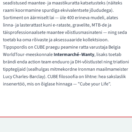
seadistused maantee- ja maastikuratta katsetusteks (näiteks
raami koormamine spurdiga ekvivalentsete jõududega).
Sortiment on äärmiselt lai — üle 400 erineva mudeli, alates
linna- ja lasterattast kuni e-rataste, gravelite, MTB-de ja
täisprofessionaalsete maantee võistlusmasinateni — ning seda
toetab ka oma rõivaste ja aksessuaaride kollektsioon.
Tippspordis on CUBE praegu peamine ratta varustaja Belgia
WorldTour-meeskonnale
Intermarché–Wanty
, lisaks toetab
brändi enda action team enduuro ja DH-võistlustel ning triatloni
tipptegijaid (sealhulgas mitmekordne Ironman maailmameister
Lucy Charles-Barclay). CUBE filosoofia on lihtne: hea sakslaslik
insenertöö, mis on õiglase hinnaga — "Cube your Life".
Kontaktid