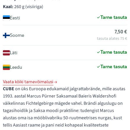
Kaal:
260 g (visiiriga)
Tarne tasuta
Eesti
7,50 €
Soome
tasuta alates 75 €
Tarne tasuta
Läti
Tarne tasuta
Leedu
Vaata kõiki tarnevõimalusi
CUBE
on üks Euroopa edukamaid jalgrattabrände, mille asutas
1993. aastal Marcus Pürner Saksamaal Baieris Waldershofi
väikelinnas Fichtelgebirge mägede vahel. Brändi alguslugu on
tagasihoidlik ja Saksa moodi praktiline: tudengist Marcus
alustas oma isa mööblivabriku 50-ruutmeetrises nurgas, kust
tellis Aasiast raame ja pani neid kohapeal kvaliteetsete