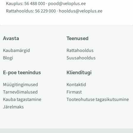
Kauplus:
56 488 000
·
pood@veloplus.ee
Rattahooldus:
56 229 000
·
hooldus@veloplus.ee
Avasta
Teenused
Kaubamärgid
Rattahooldus
Blogi
Suusahooldus
E-poe teenindus
Klienditugi
Müügitingimused
Kontaktid
Tarnevõimalused
Firmast
Kauba tagastamine
Tooteohutuse tagasikutsumine
Järelmaks