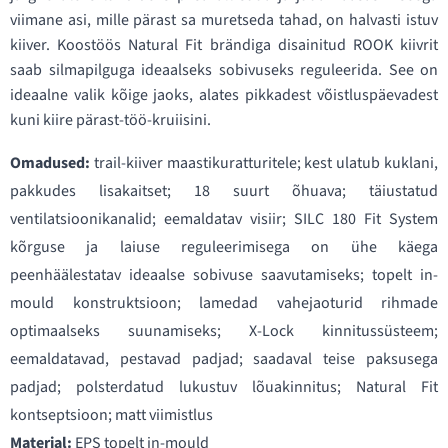
viimane asi, mille pärast sa muretseda tahad, on halvasti istuv
kiiver. Koostöös Natural Fit brändiga disainitud ROOK kiivrit
saab silmapilguga ideaalseks sobivuseks reguleerida. See on
ideaalne valik kõige jaoks, alates pikkadest võistluspäevadest
kuni kiire pärast-töö-kruiisini.
Omadused:
trail-kiiver maastikuratturitele; kest ulatub kuklani,
pakkudes lisakaitset; 18 suurt õhuava; täiustatud
ventilatsioonikanalid; eemaldatav visiir; SILC 180 Fit System
kõrguse ja laiuse reguleerimisega on ühe käega
peenhäälestatav ideaalse sobivuse saavutamiseks; topelt in-
mould konstruktsioon; lamedad vahejaoturid rihmade
optimaalseks suunamiseks; X-Lock kinnitussüsteem;
eemaldatavad, pestavad padjad; saadaval teise paksusega
padjad; polsterdatud lukustuv lõuakinnitus; Natural Fit
kontseptsioon; matt viimistlus
Materjal:
EPS topelt in-mould