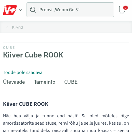
0
Kiivrid
CUBE
Kiiver Cube ROOK
Toode pole saadaval
Ülevaade
Tarneinfo
CUBE
Kiiver CUBE ROOK
Näe hea välja ja tunne end hästi! Sa oled mõtetes õige
amortisaatorite seadistuse, rehvirõhu ja selle juures, kas sul on
järgnevateks tundideks piisavalt süüa ja juua kaasas – seega