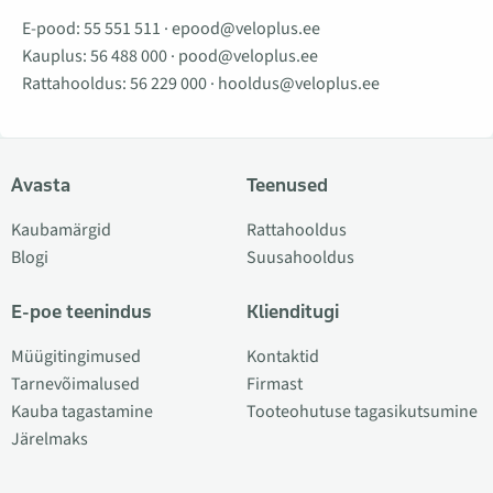
E-pood:
55 551 511
·
epood@veloplus.ee
Kauplus:
56 488 000
·
pood@veloplus.ee
Rattahooldus:
56 229 000
·
hooldus@veloplus.ee
Avasta
Teenused
Kaubamärgid
Rattahooldus
Blogi
Suusahooldus
E-poe teenindus
Klienditugi
Müügitingimused
Kontaktid
Tarnevõimalused
Firmast
Kauba tagastamine
Tooteohutuse tagasikutsumine
Järelmaks