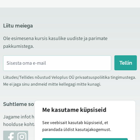
Liitu meiega
Ole esimesena kursis kasulike uudiste ja parimate
pakkumistega.
Tellin
Liitudes/Tellides nõustud Veloplus OÜ privaatsuspoliitika tingimustega.
Me ei jaga sinu andmeid mitte kellegagi mitte kunagi.
Suhtleme sotsiaalmeedias
Me kasutame küpsiseid
Jagame infot hea hinna kampaaniate, uute toodete ning
See veebisait kasutab küpsiseid, et
hoolduse kohta. Mõnikord teeme ka tooteülevaateid.
parandada üldist kasutajakogemust.