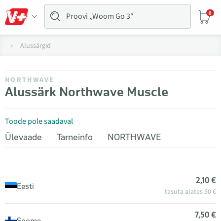
0
Alussärgid
NORTHWAVE
Alussärk Northwave Muscle
Toode pole saadaval
Ülevaade
Tarneinfo
NORTHWAVE
2,10 €
Eesti
tasuta alates 50 €
7,50 €
Soome