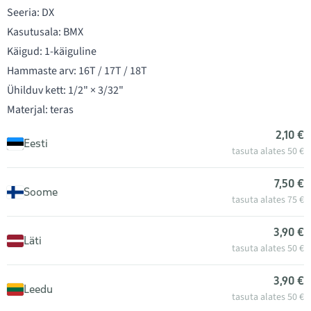
Seeria: DX
Kasutusala: BMX
Käigud: 1-käiguline
Hammaste arv: 16T / 17T / 18T
Ühilduv kett: 1/2" × 3/32"
Materjal: teras
2,10 €
Eesti
tasuta alates 50 €
7,50 €
Soome
tasuta alates 75 €
3,90 €
Läti
tasuta alates 50 €
3,90 €
Leedu
tasuta alates 50 €