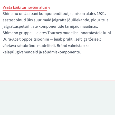
Vaata kõiki tarnevõimalusi
Shimano on Jaapani komponenditootja, mis on alates 1921.
aastast olnud üks suurimaid jalgratta jõuülekande, pidurite ja
jalgrattaspetsiifiliste komponentide tarnijaid maailmas.
Shimano gruppe — alates Tourney mudelist linnaratastele kuni
Dura-Ace tipppositsioonini — leiab praktiliselt iga tõsiselt
võetava rattabrändi mudelitelt. Bränd valmistab ka
kalapüügivahendeid ja sõudmiskomponente.
Kontaktid