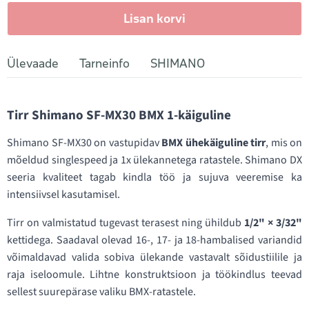
Lisan korvi
Ülevaade
Tarneinfo
SHIMANO
Tirr Shimano SF-MX30 BMX 1-käiguline
Shimano SF-MX30 on vastupidav
BMX ühekäiguline tirr
, mis on
mõeldud singlespeed ja 1x ülekannetega ratastele. Shimano DX
seeria kvaliteet tagab kindla töö ja sujuva veeremise ka
intensiivsel kasutamisel.
Tirr on valmistatud tugevast terasest ning ühildub
1/2" × 3/32"
kettidega. Saadaval olevad 16-, 17- ja 18-hambalised variandid
võimaldavad valida sobiva ülekande vastavalt sõidustiilile ja
raja iseloomule. Lihtne konstruktsioon ja töökindlus teevad
sellest suurepärase valiku BMX-ratastele.