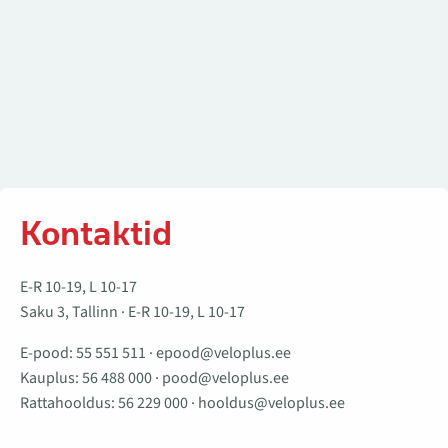
Kontaktid
E-R 10-19, L 10-17
Saku 3, Tallinn · E-R 10-19, L 10-17
E-pood:
55 551 511
·
epood@veloplus.ee
Kauplus:
56 488 000
·
pood@veloplus.ee
Rattahooldus:
56 229 000
·
hooldus@veloplus.ee