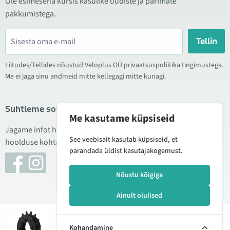
Ole esimesena kursis kasulike uudiste ja parimate
pakkumistega.
Tellin
Liitudes/Tellides nõustud Veloplus OÜ privaatsuspoliitika tingimustega.
Me ei jaga sinu andmeid mitte kellegagi mitte kunagi.
Suhtleme sotsiaalmeedias
Me kasutame küpsiseid
Jagame infot hea hinna kampaaniate, uute toodete ning
See veebisait kasutab küpsiseid, et
hoolduse kohta. Mõnikord teeme ka tooteülevaateid.
parandada üldist kasutajakogemust.
Nõustu kõigiga
Ainult olulised
© 2026 Veloplus OÜ. Kõik õigused kaitstud
Lisan
34,90 €
42,00 € - 49,00 €
Kohandamine