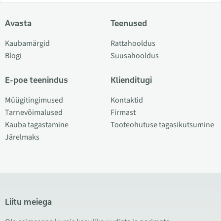
Avasta
Teenused
Kaubamärgid
Rattahooldus
Blogi
Suusahooldus
E-poe teenindus
Klienditugi
Müügitingimused
Kontaktid
Tarnevõimalused
Firmast
Kauba tagastamine
Tooteohutuse tagasikutsumine
Järelmaks
Liitu meiega