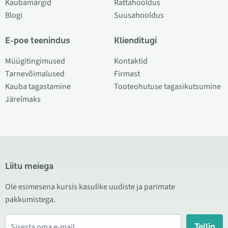
Kaubamärgid
Rattahooldus
Blogi
Suusahooldus
E-poe teenindus
Klienditugi
Müügitingimused
Kontaktid
Tarnevõimalused
Firmast
Kauba tagastamine
Tooteohutuse tagasikutsumine
Järelmaks
Liitu meiega
Ole esimesena kursis kasulike uudiste ja parimate
pakkumistega.
Tellin