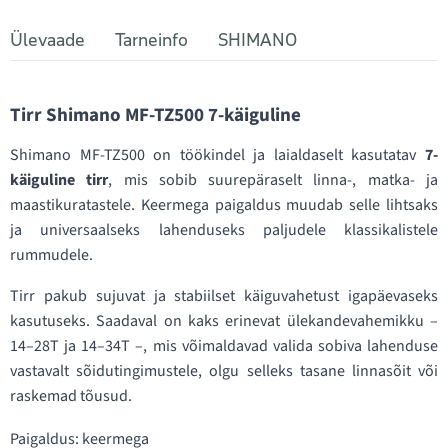
Ülevaade
Tarneinfo
SHIMANO
Tirr Shimano MF-TZ500 7-käiguline
Shimano MF-TZ500 on töökindel ja laialdaselt kasutatav
7-
käiguline tirr
, mis sobib suurepäraselt linna-, matka- ja
maastikuratastele. Keermega paigaldus muudab selle lihtsaks
ja universaalseks lahenduseks paljudele klassikalistele
rummudele.
Tirr pakub sujuvat ja stabiilset käiguvahetust igapäevaseks
kasutuseks. Saadaval on kaks erinevat ülekandevahemikku –
14–28T ja 14–34T –, mis võimaldavad valida sobiva lahenduse
vastavalt sõidutingimustele, olgu selleks tasane linnasõit või
raskemad tõusud.
Paigaldus: keermega