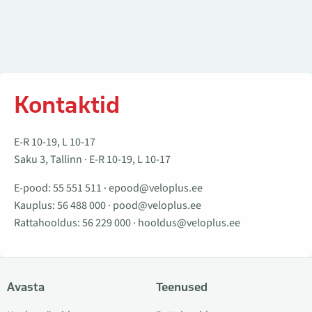
Kontaktid
E-R 10-19, L 10-17
Saku 3, Tallinn · E-R 10-19, L 10-17
E-pood:
55 551 511
·
epood@veloplus.ee
Kauplus:
56 488 000
·
pood@veloplus.ee
Rattahooldus:
56 229 000
·
hooldus@veloplus.ee
Avasta
Teenused