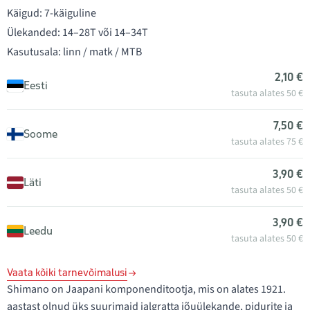
Käigud: 7-käiguline
Ülekanded: 14–28T või 14–34T
Kasutusala: linn / matk / MTB
2,10 €
Eesti
tasuta alates 50 €
7,50 €
Soome
tasuta alates 75 €
3,90 €
Läti
tasuta alates 50 €
3,90 €
Leedu
tasuta alates 50 €
Vaata kõiki tarnevõimalusi
Shimano on Jaapani komponenditootja, mis on alates 1921.
aastast olnud üks suurimaid jalgratta jõuülekande, pidurite ja