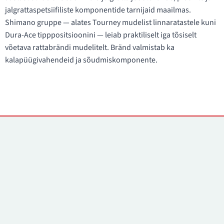
jalgrattaspetsiifiliste komponentide tarnijaid maailmas.
Shimano gruppe — alates Tourney mudelist linnaratastele kuni
Dura-Ace tipppositsioonini — leiab praktiliselt iga tõsiselt
võetava rattabrändi mudelitelt. Bränd valmistab ka
kalapüügivahendeid ja sõudmiskomponente.
Kontaktid