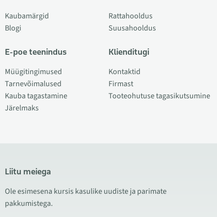
Kaubamärgid
Rattahooldus
Blogi
Suusahooldus
E-poe teenindus
Klienditugi
Müügitingimused
Kontaktid
Tarnevõimalused
Firmast
Kauba tagastamine
Tooteohutuse tagasikutsumine
Järelmaks
Liitu meiega
Ole esimesena kursis kasulike uudiste ja parimate
pakkumistega.