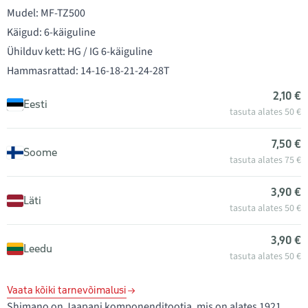
Mudel: MF-TZ500
Käigud: 6-käiguline
Ühilduv kett: HG / IG 6-käiguline
Hammasrattad: 14-16-18-21-24-28T
2,10 €
Eesti
tasuta alates 50 €
7,50 €
Soome
tasuta alates 75 €
3,90 €
Läti
tasuta alates 50 €
3,90 €
Leedu
tasuta alates 50 €
Vaata kõiki tarnevõimalusi
Shimano on Jaapani komponenditootja, mis on alates 1921.