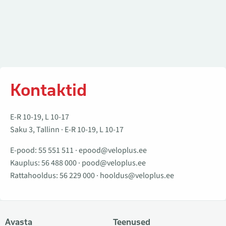
Kontaktid
E-R 10-19, L 10-17
Saku 3, Tallinn · E-R 10-19, L 10-17
E-pood:
55 551 511
·
epood@veloplus.ee
Kauplus:
56 488 000
·
pood@veloplus.ee
Rattahooldus:
56 229 000
·
hooldus@veloplus.ee
Avasta
Teenused