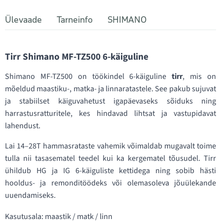
Ülevaade
Tarneinfo
SHIMANO
Tirr Shimano MF-TZ500 6-käiguline
Shimano MF-TZ500 on töökindel 6-käiguline
tirr
, mis on
mõeldud maastiku-, matka- ja linnaratastele. See pakub sujuvat
ja stabiilset käiguvahetust igapäevaseks sõiduks ning
harrastusratturitele, kes hindavad lihtsat ja vastupidavat
lahendust.
Lai 14–28T hammasrataste vahemik võimaldab mugavalt toime
tulla nii tasasematel teedel kui ka kergematel tõusudel. Tirr
ühildub HG ja IG 6-käiguliste kettidega ning sobib hästi
hooldus- ja remonditöödeks või olemasoleva jõuülekande
uuendamiseks.
Kasutusala: maastik / matk / linn