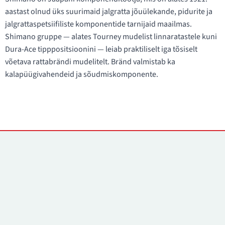
aastast olnud üks suurimaid jalgratta jõuülekande, pidurite ja
jalgrattaspetsiifiliste komponentide tarnijaid maailmas.
Shimano gruppe — alates Tourney mudelist linnaratastele kuni
Dura-Ace tipppositsioonini — leiab praktiliselt iga tõsiselt
võetava rattabrändi mudelitelt. Bränd valmistab ka
kalapüügivahendeid ja sõudmiskomponente.
Kontaktid