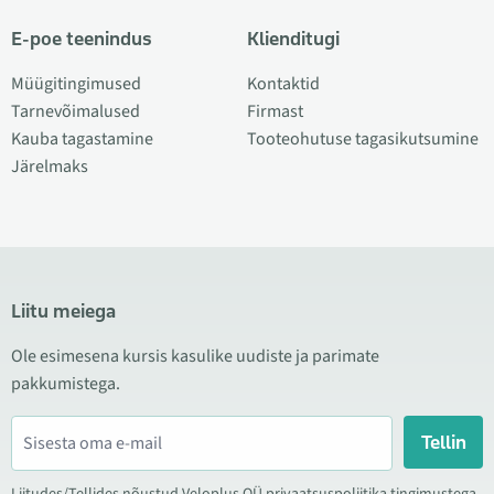
E-poe teenindus
Klienditugi
Müügitingimused
Kontaktid
Tarnevõimalused
Firmast
Kauba tagastamine
Tooteohutuse tagasikutsumine
Järelmaks
Liitu meiega
Ole esimesena kursis kasulike uudiste ja parimate
pakkumistega.
Tellin