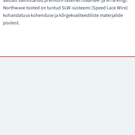
aastast valmistanud premium-tasemel maantee- ja MTB-kingi.
Northwave tooted on tuntud SLW-süsteemi (Speed Lace Wire)
kohandatuva kohenduse ja kõrgekvaliteediliste materjalide
poolest.
Kontaktid