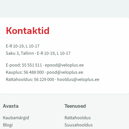
Kontaktid
E-R 10-19, L 10-17
Saku 3, Tallinn · E-R 10-19, L 10-17
E-pood:
55 551 511
·
epood@veloplus.ee
Kauplus:
56 488 000
·
pood@veloplus.ee
Rattahooldus:
56 229 000
·
hooldus@veloplus.ee
Avasta
Teenused
Kaubamärgid
Rattahooldus
Blogi
Suusahooldus