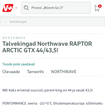
0
Rattakingad
NORTHWAVE
Talvekingad Northwave RAPTOR
ARCTIC GTX 44/43,5!
Toode pole saadaval
Ülevaade
Tarneinfo
NORTHWAVE
NB! Kaks erivenat suurust, parem king on 44 ja vasak 43,5!
PERFORMANCE seeria -10/+5°C õhutemperatuuriga sõitmiseks