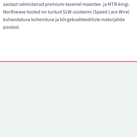
aastast valmistanud premium-tasemel maantee- ja MTB-kingi.
Northwave tooted on tuntud SLW-süsteemi (Speed Lace Wire)
kohandatuva kohenduse ja kõrgekvaliteediliste materjalide
poolest.
Kontaktid