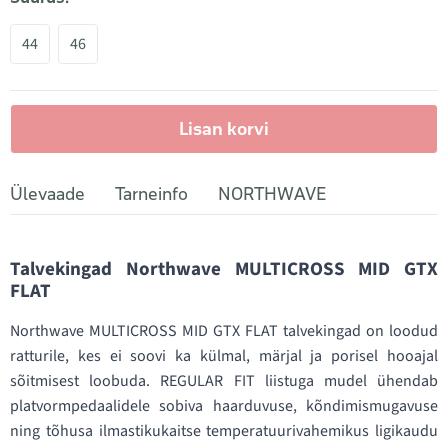
44
46
Lisan korvi
Ülevaade
Tarneinfo
NORTHWAVE
Talvekingad Northwave MULTICROSS MID GTX
FLAT
Northwave MULTICROSS MID GTX FLAT talvekingad on loodud
ratturile, kes ei soovi ka külmal, märjal ja porisel hooajal
sõitmisest loobuda. REGULAR FIT liistuga mudel ühendab
platvormpedaalidele sobiva haarduvuse, kõndimismugavuse
ning tõhusa ilmastikukaitse temperatuurivahemikus ligikaudu