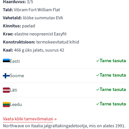
Haarduvus:
3/5
Tald:
Vibram Fort William Flat
Vahetald:
lööke summutav EVA
Kinnitus:
paelad
Krae:
elastne neopreenist Easyfit
Konstruktsioon:
termokeevitatud kihid
Kaal:
466 g üks jalats, suurus 42
Tarne tasuta
Eesti
Tarne tasuta
Soome
Tarne tasuta
Läti
Tarne tasuta
Leedu
Vaata kõiki tarnevõimalusi
Northwave on Itaalia jalgrattakingadetootja, mis on alates 1991.