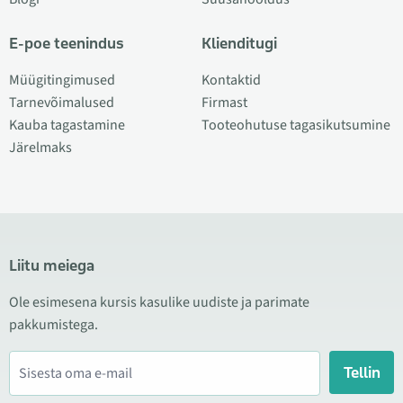
E-poe teenindus
Klienditugi
Müügitingimused
Kontaktid
Tarnevõimalused
Firmast
Kauba tagastamine
Tooteohutuse tagasikutsumine
Järelmaks
Liitu meiega
Ole esimesena kursis kasulike uudiste ja parimate
pakkumistega.
Tellin