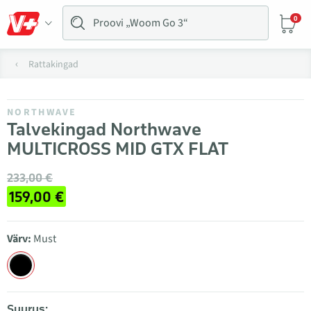
0
Rattakingad
NORTHWAVE
Talvekingad Northwave
MULTICROSS MID GTX FLAT
233,00 €
159,00 €
Värv:
Must
Suurus: