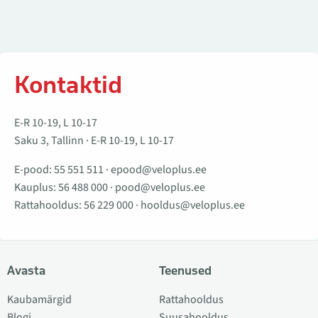
Kontaktid
E-R 10-19, L 10-17
Saku 3, Tallinn · E-R 10-19, L 10-17
E-pood:
55 551 511
·
epood@veloplus.ee
Kauplus:
56 488 000
·
pood@veloplus.ee
Rattahooldus:
56 229 000
·
hooldus@veloplus.ee
Avasta
Teenused
Kaubamärgid
Rattahooldus
Blogi
Suusahooldus