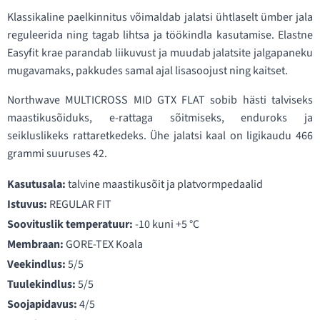
Klassikaline paelkinnitus võimaldab jalatsi ühtlaselt ümber jala
reguleerida ning tagab lihtsa ja töökindla kasutamise. Elastne
Easyfit krae parandab liikuvust ja muudab jalatsite jalgapaneku
mugavamaks, pakkudes samal ajal lisasoojust ning kaitset.
Northwave MULTICROSS MID GTX FLAT sobib hästi talviseks
maastikusõiduks, e-rattaga sõitmiseks, enduroks ja
seikluslikeks rattaretkedeks. Ühe jalatsi kaal on ligikaudu 466
grammi suuruses 42.
Kasutusala:
talvine maastikusõit ja platvormpedaalid
Istuvus:
REGULAR FIT
Soovituslik temperatuur:
-10 kuni +5 °C
Membraan:
GORE-TEX Koala
Veekindlus:
5/5
Tuulekindlus:
5/5
Soojapidavus:
4/5