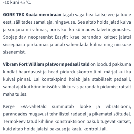
-10 kuni +5 °C.
GORE-TEX Koala membraan
tagab väga hea kaitse vee ja tuule
eest, säilitades samal ajal hingavuse. See aitab hoida jalad kuiva
ja soojana nii vihmas, poris kui ka külmades talvetingimustes.
Soojapidav neopreenist Easyfit krae parandab kaitset jalatsi
sissepääsu piirkonnas ja aitab vähendada külma ning niiskuse
sisenemist.
Vibram Fort William platvormpedaali tald
on loodud pakkuma
kindlat haarduvust ja head pidurduskontrolli nii märjal kui ka
kuival pinnal. Lai kontaktpind hoiab jala stabiilselt pedaalil,
samal ajal kui kõndimissõbralik turvis parandab pidamist rattalt
maha tulles.
Kerge EVA-vahetald summutab lööke ja vibratsiooni,
parandades mugavust tehnilistel radadel ja pikematel sõitudel.
Termokeevitatud kihiline konstruktsioon pakub tugevat kaitset,
kuid aitab hoida jalatsi paksuse ja kaalu kontrolli all.