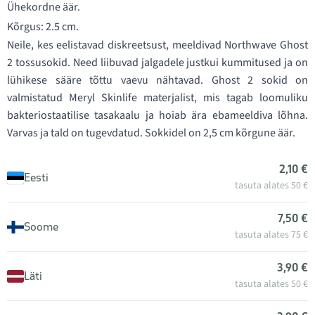
Ühekordne äär.
Kõrgus: 2.5 cm.
Neile, kes eelistavad diskreetsust, meeldivad Northwave Ghost
2 tossusokid. Need liibuvad jalgadele justkui kummitused ja on
lühikese sääre tõttu vaevu nähtavad. Ghost 2 sokid on
valmistatud Meryl Skinlife materjalist, mis tagab loomuliku
bakteriostaatilise tasakaalu ja hoiab ära ebameeldiva lõhna.
Varvas ja tald on tugevdatud. Sokkidel on 2,5 cm kõrgune äär.
2,10 €
Eesti
tasuta alates 50 €
7,50 €
Soome
tasuta alates 75 €
3,90 €
Läti
tasuta alates 50 €