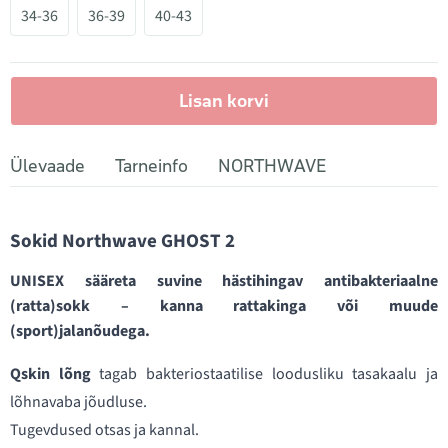
34-36
36-39
40-43
Lisan korvi
Ülevaade
Tarneinfo
NORTHWAVE
Sokid Northwave GHOST 2
UNISEX sääreta suvine hästihingav antibakteriaalne
(ratta)sokk – kanna rattakinga või muude
(sport)jalanõudega.
Qskin lõng
tagab bakteriostaatilise loodusliku tasakaalu ja
lõhnavaba jõudluse.
Tugevdused otsas ja kannal.