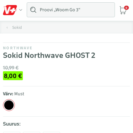
0
Sokid
NORTHWAVE
Sokid Northwave GHOST 2
10,99 €
8,00 €
Värv:
Must
Suurus: