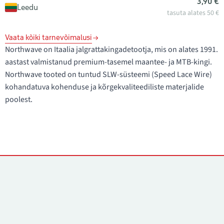
3,90 €
Leedu
tasuta alates 50 €
Vaata kõiki tarnevõimalusi
Northwave on Itaalia jalgrattakingadetootja, mis on alates 1991.
aastast valmistanud premium-tasemel maantee- ja MTB-kingi.
Northwave tooted on tuntud SLW-süsteemi (Speed Lace Wire)
kohandatuva kohenduse ja kõrgekvaliteediliste materjalide
poolest.
Kontaktid