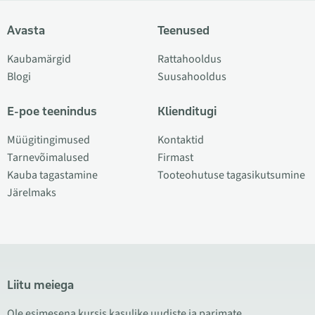
Avasta
Teenused
Kaubamärgid
Rattahooldus
Blogi
Suusahooldus
E-poe teenindus
Klienditugi
Müügitingimused
Kontaktid
Tarnevõimalused
Firmast
Kauba tagastamine
Tooteohutuse tagasikutsumine
Järelmaks
Liitu meiega
Ole esimesena kursis kasulike uudiste ja parimate