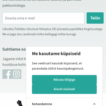
pakkumistega.
Tellin
Liitudes/Tellides nõustud Veloplus OÜ privaatsuspoliitika tingimustega.
Me ei jaga sinu andmeid mitte kellegagi mitte kunagi.
Suhtleme sotsiaalmeedias
Me kasutame küpsiseid
Jagame infot hea hinna kampaaniate, uute toodete ning
See veebisait kasutab küpsiseid, et
hoolduse kohta. Mõnikord teeme ka tooteülevaateid.
parandada üldist kasutajakogemust.
Nõustu kõigiga
Ainult olulised
© 2026 Veloplus OÜ. Kõik õigused kaitstud
Lisan
8,00 €
10,99 €
Kohandamine