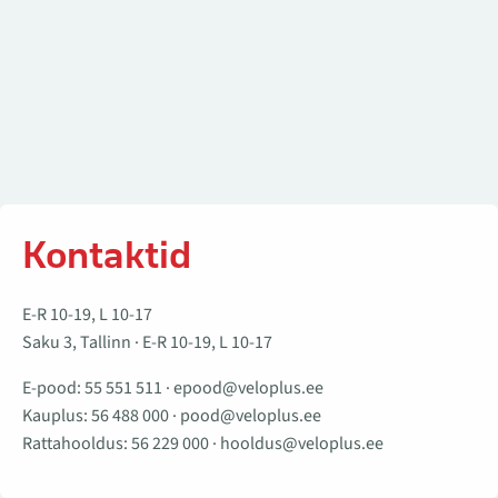
Kontaktid
E-R 10-19, L 10-17
Saku 3, Tallinn · E-R 10-19, L 10-17
E-pood:
55 551 511
·
epood@veloplus.ee
Kauplus:
56 488 000
·
pood@veloplus.ee
Rattahooldus:
56 229 000
·
hooldus@veloplus.ee