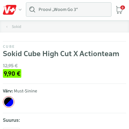
0
Sokid
CUBE
Sokid Cube High Cut X Actionteam
12,95 €
9,90 €
Värv:
Must-Sinine
Suurus: