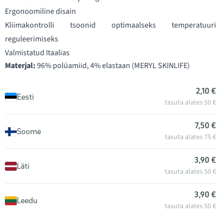
Ergonoomiline disain
Kliimakontrolli tsoonid optimaalseks temperatuuri
reguleerimiseks
Valmistatud Itaalias
Materjal:
96% polüamiid, 4% elastaan (MERYL SKINLIFE)
2,10 €
Eesti
tasuta alates 50 €
7,50 €
Soome
tasuta alates 75 €
3,90 €
Läti
tasuta alates 50 €
3,90 €
Leedu
tasuta alates 50 €