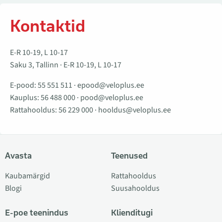
Kontaktid
E-R 10-19, L 10-17
Saku 3, Tallinn · E-R 10-19, L 10-17
E-pood:
55 551 511
·
epood@veloplus.ee
Kauplus:
56 488 000
·
pood@veloplus.ee
Rattahooldus:
56 229 000
·
hooldus@veloplus.ee
Avasta
Teenused
Kaubamärgid
Rattahooldus
Blogi
Suusahooldus
E-poe teenindus
Klienditugi