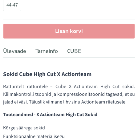
44-47
Lisan korvi
Ülevaade
Tarneinfo
CUBE
Sokid Cube High Cut X Actionteam
Ratturitelt ratturitele – Cube X Actionteam High Cut sokid.
Kliimakontrolli tsoonid ja kompressioonitsoonid tagavad, et su
jalad ei väsi. Täiuslik viimane lihv sinu Actionteam riietusele.
Tooteandmed - X Actionteam High Cut Sokid
Kõrge säärega sokid
Funktsionaalne materjalisegu