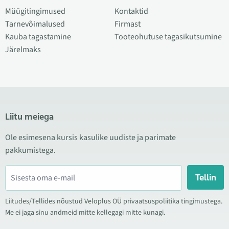
Müügitingimused
Kontaktid
Tarnevõimalused
Firmast
Kauba tagastamine
Tooteohutuse tagasikutsumine
Järelmaks
Liitu meiega
Ole esimesena kursis kasulike uudiste ja parimate
pakkumistega.
Tellin
Liitudes/Tellides nõustud Veloplus OÜ privaatsuspoliitika tingimustega.
Me ei jaga sinu andmeid mitte kellegagi mitte kunagi.