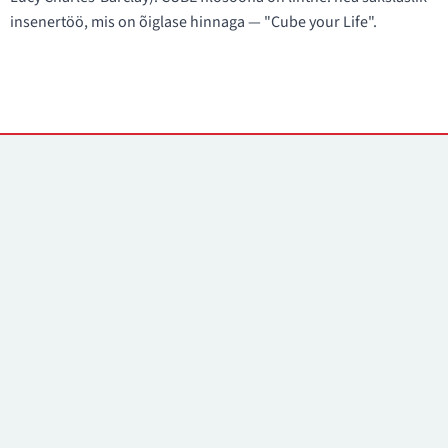
insenertöö, mis on õiglase hinnaga — "Cube your Life".
Kontaktid