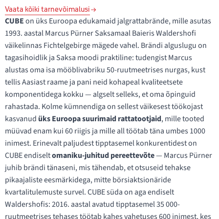
Vaata kõiki tarnevõimalusi
CUBE
on üks Euroopa edukamaid jalgrattabrände, mille asutas
1993. aastal Marcus Pürner Saksamaal Baieris Waldershofi
väikelinnas Fichtelgebirge mägede vahel. Brändi alguslugu on
tagasihoidlik ja Saksa moodi praktiline: tudengist Marcus
alustas oma isa mööblivabriku 50-ruutmeetrises nurgas, kust
tellis Aasiast raame ja pani neid kohapeal kvaliteetsete
komponentidega kokku — algselt selleks, et oma õpinguid
rahastada. Kolme kümnendiga on sellest väikesest töökojast
kasvanud
üks Euroopa suurimaid rattatootjaid
, mille tooted
müüvad enam kui 60 riigis ja mille all töötab täna umbes 1000
inimest. Erinevalt paljudest tipptasemel konkurentidest on
CUBE endiselt
omaniku-juhitud pereettevõte
— Marcus Pürner
juhib brändi tänaseni, mis tähendab, et otsuseid tehakse
pikaajaliste eesmärkidega, mitte börsiaktsionäride
kvartalitulemuste survel. CUBE süda on aga endiselt
Waldershofis: 2016. aastal avatud tipptasemel 35 000-
ruutmeetrises tehases töötab kahes vahetuses 600 inimest, kes