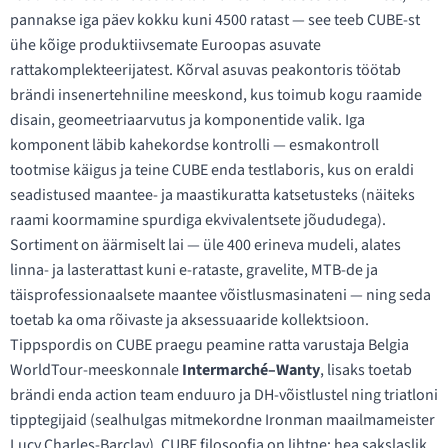
pannakse iga päev kokku kuni 4500 ratast — see teeb CUBE-st
ühe kõige produktiivsemate Euroopas asuvate
rattakomplekteerijatest. Kõrval asuvas peakontoris töötab
brändi insenertehniline meeskond, kus toimub kogu raamide
disain, geomeetriaarvutus ja komponentide valik. Iga
komponent läbib kahekordse kontrolli — esmakontroll
tootmise käigus ja teine CUBE enda testlaboris, kus on eraldi
seadistused maantee- ja maastikuratta katsetusteks (näiteks
raami koormamine spurdiga ekvivalentsete jõududega).
Sortiment on äärmiselt lai — üle 400 erineva mudeli, alates
linna- ja lasterattast kuni e-rataste, gravelite, MTB-de ja
täisprofessionaalsete maantee võistlusmasinateni — ning seda
toetab ka oma rõivaste ja aksessuaaride kollektsioon.
Tippspordis on CUBE praegu peamine ratta varustaja Belgia
WorldTour-meeskonnale
Intermarché–Wanty
, lisaks toetab
brändi enda action team enduuro ja DH-võistlustel ning triatloni
tipptegijaid (sealhulgas mitmekordne Ironman maailmameister
Lucy Charles-Barclay). CUBE filosoofia on lihtne: hea sakslaslik