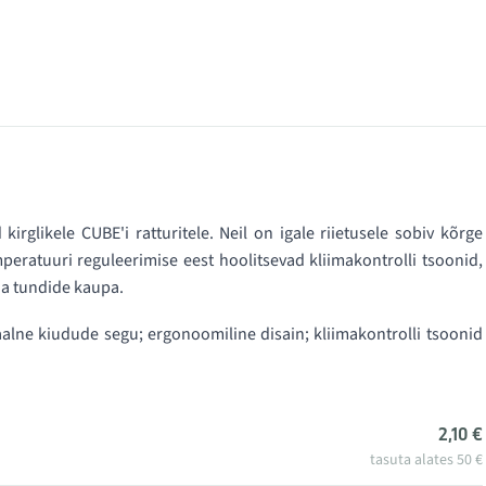
irglikele CUBE'i ratturitele. Neil on igale riietusele sobiv kõrge
mperatuuri reguleerimise eest hoolitsevad kliimakontrolli tsoonid,
a tundide kaupa.
alne kiudude segu; ergonoomiline disain; kliimakontrolli tsoonid
2,10 €
tasuta alates 50 €