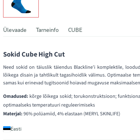
Ülevaade
Tarneinfo
CUBE
Sokid Cube High Cut
Need sokid on täiuslik täiendus Blackline'i komplektile, loodud k
lõikega disain ja tahtlikult tagasihoidlik välimus. Optimaalse te
samas kui erinevad tugitsoonid hoiavad mugavuse maksimaalsen
Omadused:
kõrge lõikega sokid; torukonstruktsioon; funktsiona
optimaalseks temperatuuri reguleerimiseks
Materjal:
96% polüamiid, 4% elastaan (MERYL SKINLIFE)
Eesti