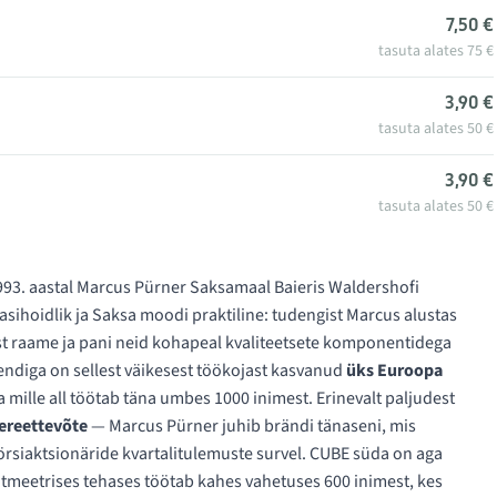
7,50 €
tasuta alates 75 €
3,90 €
tasuta alates 50 €
3,90 €
tasuta alates 50 €
93. aastal Marcus Pürner Saksamaal Baieris Waldershofi
asihoidlik ja Saksa moodi praktiline: tudengist Marcus alustas
ast raame ja pani neid kohapeal kvaliteetsete komponentidega
ndiga on sellest väikesest töökojast kasvanud
üks Euroopa
a mille all töötab täna umbes 1000 inimest. Erinevalt paljudest
ereettevõte
— Marcus Pürner juhib brändi tänaseni, mis
örsiaktsionäride kvartalitulemuste survel. CUBE süda on aga
utmeetrises tehases töötab kahes vahetuses 600 inimest, kes