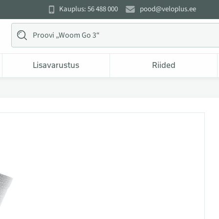
Kauplus: 56 488 000
pood@veloplus.ee
Lisavarustus
Riided