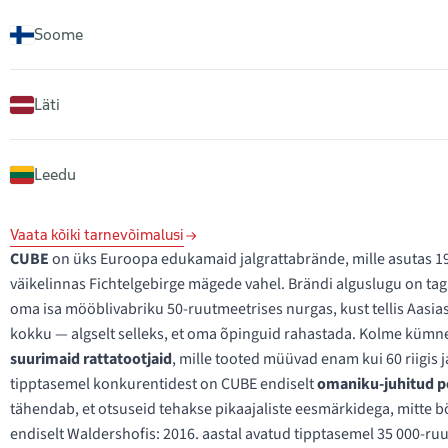
Soome
Läti
Leedu
Vaata kõiki tarnevõimalusi
CUBE
on üks Euroopa edukamaid jalgrattabrände, mille asutas 19
väikelinnas Fichtelgebirge mägede vahel. Brändi alguslugu on tag
oma isa mööblivabriku 50-ruutmeetrises nurgas, kust tellis Aasi
kokku — algselt selleks, et oma õpinguid rahastada. Kolme kümne
suurimaid rattatootjaid
, mille tooted müüvad enam kui 60 riigis j
tipptasemel konkurentidest on CUBE endiselt
omaniku-juhitud p
tähendab, et otsuseid tehakse pikaajaliste eesmärkidega, mitte b
endiselt Waldershofis: 2016. aastal avatud tipptasemel 35 000-ru