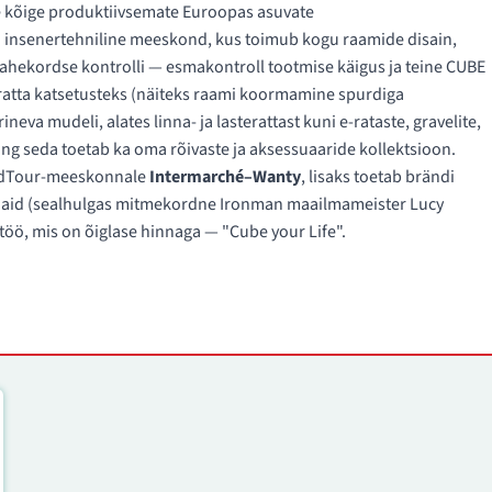
e kõige produktiivsemate Euroopas asuvate
i insenertehniline meeskond, kus toimub kogu raamide disain,
ahekordse kontrolli — esmakontroll tootmise käigus ja teine CUBE
uratta katsetusteks (näiteks raami koormamine spurdiga
eva mudeli, alates linna- ja lasterattast kuni e-rataste, gravelite,
ng seda toetab ka oma rõivaste ja aksessuaaride kollektsioon.
rldTour-meeskonnale
Intermarché–Wanty
, lisaks toetab brändi
egijaid (sealhulgas mitmekordne Ironman maailmameister Lucy
rtöö, mis on õiglase hinnaga — "Cube your Life".