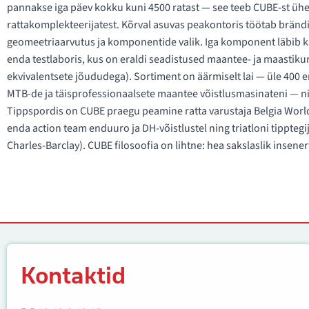
pannakse iga päev kokku kuni 4500 ratast — see teeb CUBE-st üh
rattakomplekteerijatest. Kõrval asuvas peakontoris töötab bränd
geomeetriaarvutus ja komponentide valik. Iga komponent läbib k
enda testlaboris, kus on eraldi seadistused maantee- ja maastik
ekvivalentsete jõududega). Sortiment on äärmiselt lai — üle 400 erin
MTB-de ja täisprofessionaalsete maantee võistlusmasinateni — ni
Tippspordis on CUBE praegu peamine ratta varustaja Belgia Wo
enda action team enduuro ja DH-võistlustel ning triatloni tippt
Charles-Barclay). CUBE filosoofia on lihtne: hea sakslaslik insene
Kontaktid
Kontaktid