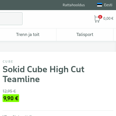
Eesti
Rattahooldus
0
0,00 €
Trenn ja toit
Talisport
CUBE
Sokid Cube High Cut
Teamline
12,95 €
9,90 €