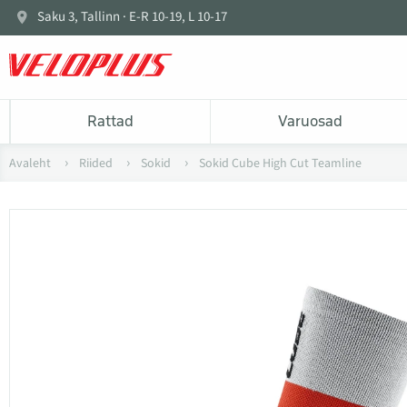
Saku 3, Tallinn · E-R 10-19, L 10-17
Rattad
Varuosad
Avaleht
Riided
Sokid
Sokid Cube High Cut Teamline