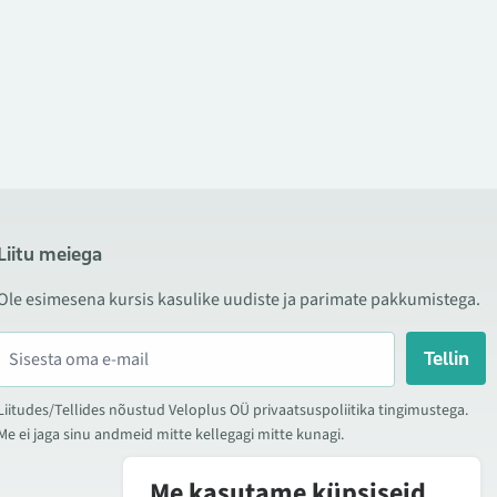
Liitu meiega
Ole esimesena kursis kasulike uudiste ja parimate pakkumistega.
Tellin
Liitudes/Tellides nõustud Veloplus OÜ privaatsuspoliitika tingimustega.
Me ei jaga sinu andmeid mitte kellegagi mitte kunagi.
Me kasutame küpsiseid