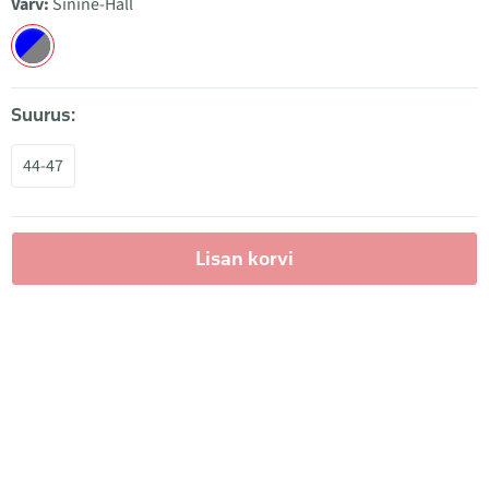
Värv:
Sinine-Hall
Suurus:
44-47
Lisan korvi