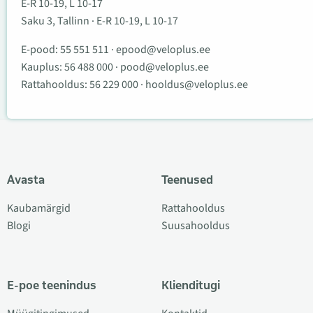
E-R 10-19, L 10-17
Saku 3, Tallinn · E-R 10-19, L 10-17
E-pood:
55 551 511
·
epood@veloplus.ee
Kauplus:
56 488 000
·
pood@veloplus.ee
Rattahooldus:
56 229 000
·
hooldus@veloplus.ee
Avasta
Teenused
Kaubamärgid
Rattahooldus
Blogi
Suusahooldus
E-poe teenindus
Klienditugi