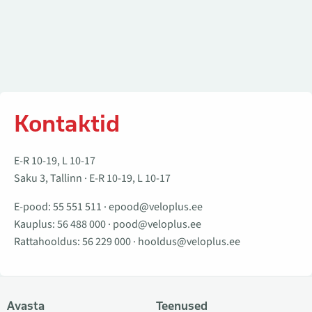
Kontaktid
E-R 10-19, L 10-17
Saku 3, Tallinn · E-R 10-19, L 10-17
E-pood:
55 551 511
·
epood@veloplus.ee
Kauplus:
56 488 000
·
pood@veloplus.ee
Rattahooldus:
56 229 000
·
hooldus@veloplus.ee
Avasta
Teenused