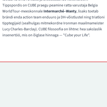
Tippspordis on CUBE praegu peamine ratta varustaja Belgia
WorldTour-meeskonnale
Intermarché–Wanty
, lisaks toetab
brändi enda action team enduuro ja DH-võistlustel ning triatloni
tipptegijaid (sealhulgas mitmekordne Ironman maailmameister
Lucy Charles-Barclay). CUBE filosoofia on lihtne: hea sakslaslik
insenertöö, mis on õiglase hinnaga — "Cube your Life".
Kontaktid