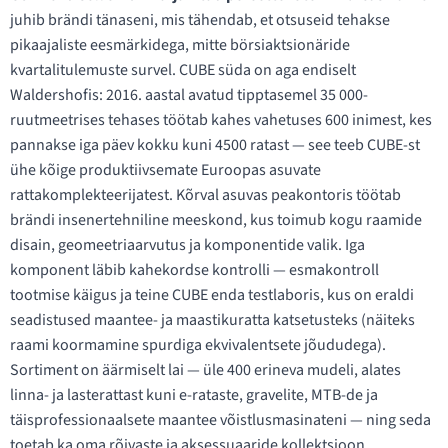
juhib brändi tänaseni, mis tähendab, et otsuseid tehakse
pikaajaliste eesmärkidega, mitte börsiaktsionäride
kvartalitulemuste survel. CUBE süda on aga endiselt
Waldershofis: 2016. aastal avatud tipptasemel 35 000-
ruutmeetrises tehases töötab kahes vahetuses 600 inimest, kes
pannakse iga päev kokku kuni 4500 ratast — see teeb CUBE-st
ühe kõige produktiivsemate Euroopas asuvate
rattakomplekteerijatest. Kõrval asuvas peakontoris töötab
brändi insenertehniline meeskond, kus toimub kogu raamide
disain, geomeetriaarvutus ja komponentide valik. Iga
komponent läbib kahekordse kontrolli — esmakontroll
tootmise käigus ja teine CUBE enda testlaboris, kus on eraldi
seadistused maantee- ja maastikuratta katsetusteks (näiteks
raami koormamine spurdiga ekvivalentsete jõududega).
Sortiment on äärmiselt lai — üle 400 erineva mudeli, alates
linna- ja lasterattast kuni e-rataste, gravelite, MTB-de ja
täisprofessionaalsete maantee võistlusmasinateni — ning seda
toetab ka oma rõivaste ja aksessuaaride kollektsioon.