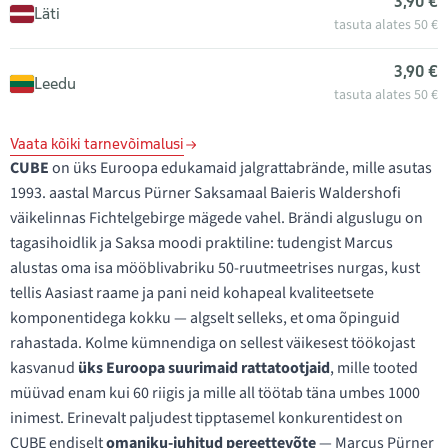
3,90 €
Läti
tasuta alates 50 €
3,90 €
Leedu
tasuta alates 50 €
Vaata kõiki tarnevõimalusi
CUBE
on üks Euroopa edukamaid jalgrattabrände, mille asutas
1993. aastal Marcus Pürner Saksamaal Baieris Waldershofi
väikelinnas Fichtelgebirge mägede vahel. Brändi alguslugu on
tagasihoidlik ja Saksa moodi praktiline: tudengist Marcus
alustas oma isa mööblivabriku 50-ruutmeetrises nurgas, kust
tellis Aasiast raame ja pani neid kohapeal kvaliteetsete
komponentidega kokku — algselt selleks, et oma õpinguid
rahastada. Kolme kümnendiga on sellest väikesest töökojast
kasvanud
üks Euroopa suurimaid rattatootjaid
, mille tooted
müüvad enam kui 60 riigis ja mille all töötab täna umbes 1000
inimest. Erinevalt paljudest tipptasemel konkurentidest on
CUBE endiselt
omaniku-juhitud pereettevõte
— Marcus Pürner