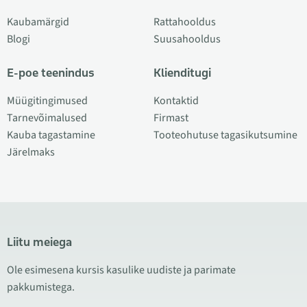
Kaubamärgid
Rattahooldus
Blogi
Suusahooldus
E-poe teenindus
Klienditugi
Müügitingimused
Kontaktid
Tarnevõimalused
Firmast
Kauba tagastamine
Tooteohutuse tagasikutsumine
Järelmaks
Liitu meiega
Ole esimesena kursis kasulike uudiste ja parimate
pakkumistega.