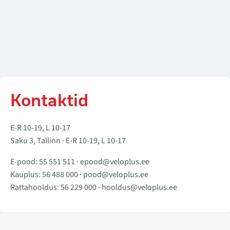
Kontaktid
E-R 10-19, L 10-17
Saku 3, Tallinn · E-R 10-19, L 10-17
E-pood:
55 551 511
·
epood@veloplus.ee
Kauplus:
56 488 000
·
pood@veloplus.ee
Rattahooldus:
56 229 000
·
hooldus@veloplus.ee