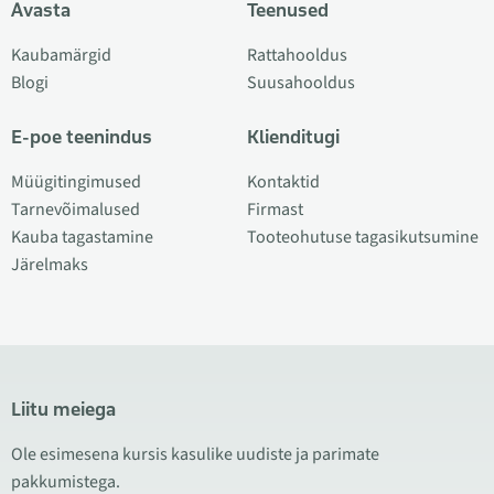
Avasta
Teenused
Kaubamärgid
Rattahooldus
Blogi
Suusahooldus
E-poe teenindus
Klienditugi
Müügitingimused
Kontaktid
Tarnevõimalused
Firmast
Kauba tagastamine
Tooteohutuse tagasikutsumine
Järelmaks
Liitu meiega
Ole esimesena kursis kasulike uudiste ja parimate
pakkumistega.