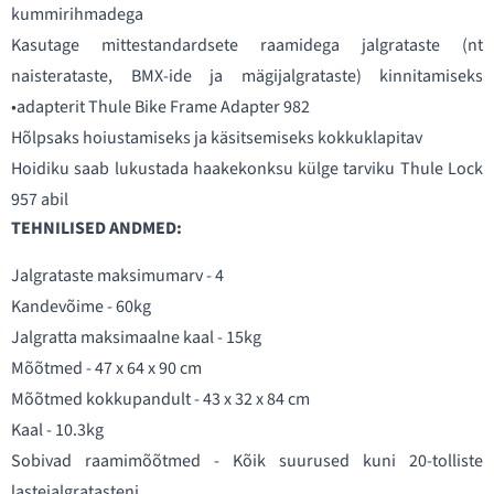
kummirihmadega
Kasutage mittestandardsete raamidega jalgrataste (nt
naisterataste, BMX-ide ja mägijalgrataste) kinnitamiseks
•adapterit Thule Bike Frame Adapter 982
Hõlpsaks hoiustamiseks ja käsitsemiseks kokkuklapitav
Hoidiku saab lukustada haakekonksu külge tarviku Thule Lock
957 abil
TEHNILISED ANDMED:
Jalgrataste maksimumarv - 4
Kandevõime - 60kg
Jalgratta maksimaalne kaal - 15kg
Mõõtmed - 47 x 64 x 90 cm
Mõõtmed kokkupandult - 43 x 32 x 84 cm
Kaal - 10.3kg
Sobivad raamimõõtmed - Kõik suurused kuni 20-tolliste
lastejalgratasteni.