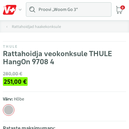
0
Rattahoidjad haakekonksule
THULE
Rattahoidja veokonksule THULE
HangOn 9708 4
280,00 €
251,00 €
Värv:
Hõbe
Rataste maksimumarv: