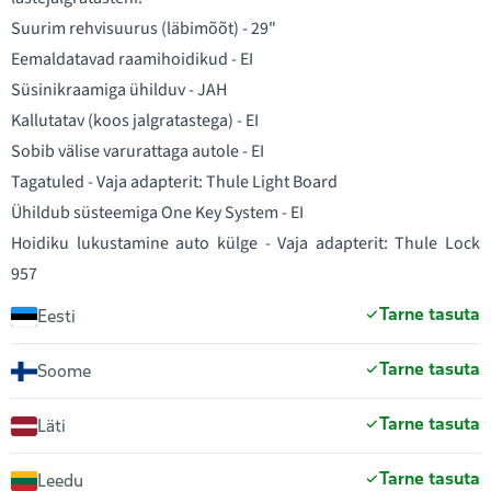
Suurim rehvisuurus (läbimõõt) - 29"
Eemaldatavad raamihoidikud - EI
Süsinikraamiga ühilduv - JAH
Kallutatav (koos jalgratastega) - EI
Sobib välise varurattaga autole - EI
Tagatuled - Vaja adapterit: Thule Light Board
Ühildub süsteemiga One Key System - EI
Hoidiku lukustamine auto külge - Vaja adapterit: Thule Lock
957
Tarne tasuta
Eesti
Tarne tasuta
Soome
Tarne tasuta
Läti
Tarne tasuta
Leedu