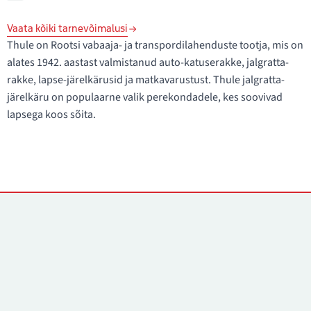
Vaata kõiki tarnevõimalusi
Thule on Rootsi vabaaja- ja transpordilahenduste tootja, mis on
alates 1942. aastast valmistanud auto-katuserakke, jalgratta-
rakke, lapse-järelkärusid ja matkavarustust. Thule jalgratta-
järelkäru on populaarne valik perekondadele, kes soovivad
lapsega koos sõita.
Kontaktid