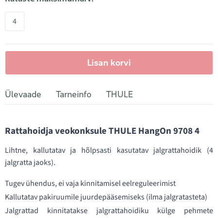
4
Lisan korvi
Ülevaade
Tarneinfo
THULE
Rattahoidja veokonksule THULE HangOn 9708 4
Lihtne, kallutatav ja hõlpsasti kasutatav jalgrattahoidik (4
jalgratta jaoks).
Tugev ühendus, ei vaja kinnitamisel eelreguleerimist
Kallutatav pakiruumile juurdepääsemiseks (ilma jalgratasteta)
Jalgrattad kinnitatakse jalgrattahoidiku külge pehmete