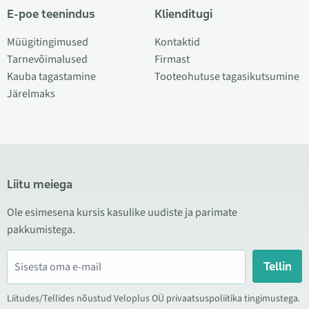
E-poe teenindus
Klienditugi
Müügitingimused
Kontaktid
Tarnevõimalused
Firmast
Kauba tagastamine
Tooteohutuse tagasikutsumine
Järelmaks
Liitu meiega
Ole esimesena kursis kasulike uudiste ja parimate
pakkumistega.
Tellin
Liitudes/Tellides nõustud Veloplus OÜ privaatsuspoliitika tingimustega.