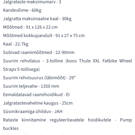
Jalgrataste maksimumarv - 3
Kandevõime - 60kg
Jalgratta maksimaalne kaal - 30kg
Mõõtmed - 91 x 126 x 22 cm
Mõõtmed kokkupandult - 91 x 27 x 75 cm
Kaal - 22.7kg
Sobivad raamimõõtmed - 22-90mm
Suurim rehvilaius - 3-tolline (koos Thule XXL Fatbike Wheel
Straps 5-tollisega)
Suurim rehvisuurus (läbimõõt) - 29"
Suurim teljevahe - 1350 mm
Eemaldatavad raamihoidikud - EI
Jalgratastevaheline kaugus - 25cm
Süsinikraamiga ühilduv - JAH
Rataste kinnitamine reguleeritavatele hoidikutele - Pump
buckles