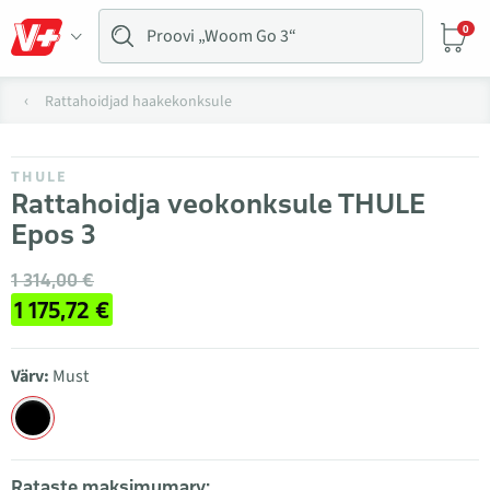
0
Rattahoidjad haakekonksule
THULE
Rattahoidja veokonksule THULE
Epos 3
1 314,00 €
1 175,72 €
Värv:
Must
Rataste maksimumarv: