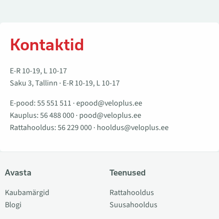
Kontaktid
E-R 10-19, L 10-17
Saku 3, Tallinn · E-R 10-19, L 10-17
E-pood:
55 551 511
·
epood@veloplus.ee
Kauplus:
56 488 000
·
pood@veloplus.ee
Rattahooldus:
56 229 000
·
hooldus@veloplus.ee
Avasta
Teenused
Kaubamärgid
Rattahooldus
Blogi
Suusahooldus