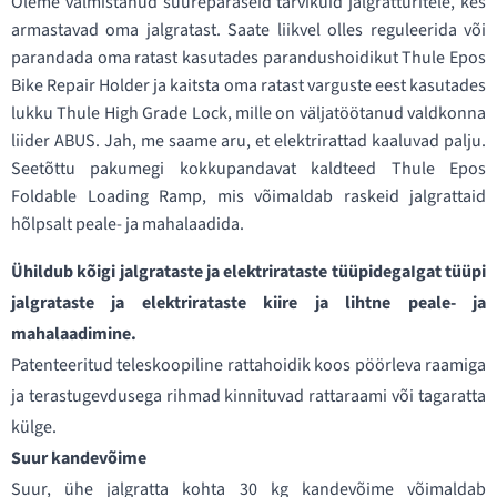
Oleme valmistanud suurepäraseid tarvikuid jalgratturitele, kes
armastavad oma jalgratast. Saate liikvel olles reguleerida või
parandada oma ratast kasutades parandushoidikut Thule Epos
Bike Repair Holder ja kaitsta oma ratast varguste eest kasutades
lukku Thule High Grade Lock, mille on väljatöötanud valdkonna
liider ABUS. Jah, me saame aru, et elektrirattad kaaluvad palju.
Seetõttu pakumegi kokkupandavat kaldteed Thule Epos
Foldable Loading Ramp, mis võimaldab raskeid jalgrattaid
hõlpsalt peale- ja mahalaadida.
Ühildub kõigi jalgrataste ja elektrirataste tüüpidegaIgat tüüpi
jalgrataste ja elektrirataste kiire ja lihtne peale- ja
mahalaadimine.
Patenteeritud teleskoopiline rattahoidik koos pöörleva raamiga
ja terastugevdusega rihmad kinnituvad rattaraami või tagaratta
külge.
Suur kandevõime
Suur, ühe jalgratta kohta 30 kg kandevõime võimaldab