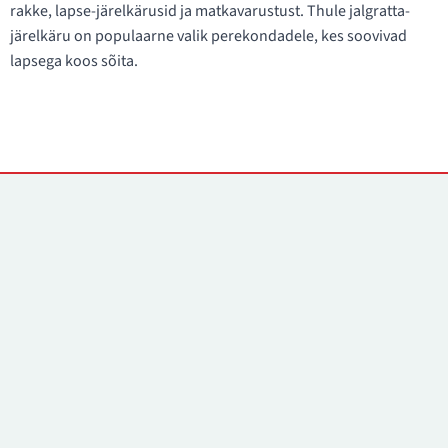
rakke, lapse-järelkärusid ja matkavarustust. Thule jalgratta-
järelkäru on populaarne valik perekondadele, kes soovivad
lapsega koos sõita.
Kontaktid