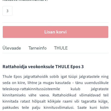
3
Lisan korvi
Ülevaade
Tarneinfo
THULE
Rattahoidja veokonksule THULE Epos 3
Thule Epos jalgrattahoidik sobib igat tüüpi jalgratastele ning
seda on kiire, lihtne ja mugav kasutada – tänu uuenduslikule
teleskoop-rattakinnitussüsteemile kulub jalgrataste
kinnitamiseks vähe vaeva. Rattahoidikud võimaldavad teil
kinnitada ratast hõlpsalt kõikjale raami või tagaratta külge,
pakkudes teile palju kinnitusvõimalusi. Saate kuni kolm