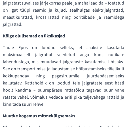
jalgratast suvalises järjekorras peale ja maha laadida – toetatud
on igat tüüpi raamid ja kujud, sealhulgas elektrijalgrattad,
maastikurattad, krossirattad ning poritiibade ja raamidega
jalgrattad.
Kõige olulisemad on üksikasjad
Thule Epos on loodud selleks, et saaksite kasutada
maksimaalselt jalgrattal veedetud aega koos nutikate
lahendustega, mis muudavad jalgrataste kasutamise lihtsaks.
See on transportimise ja ladustamise hõlbustamiseks täielikult
kokkupandav ning pagasiruumile juurdepääsemiseks
kallutatav. Rattahoidik on loodud teie jalgrataste eest hästi
hoolt kandma – suurepärase rattasõidu tagavad suur vahe
rataste vahel, võimalus vedada eriti pika teljevahega rattaid ja
kinnitada suuri rehve.
Muutke kogemus mitmekülgsemaks