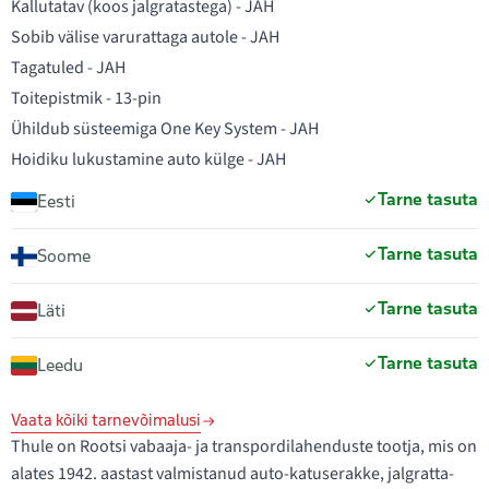
Kallutatav (koos jalgratastega) - JAH
Sobib välise varurattaga autole - JAH
Tagatuled - JAH
Toitepistmik - 13-pin
Ühildub süsteemiga One Key System - JAH
Hoidiku lukustamine auto külge - JAH
Tarne tasuta
Eesti
Tarne tasuta
Soome
Tarne tasuta
Läti
Tarne tasuta
Leedu
Vaata kõiki tarnevõimalusi
Thule on Rootsi vabaaja- ja transpordilahenduste tootja, mis on
alates 1942. aastast valmistanud auto-katuserakke, jalgratta-