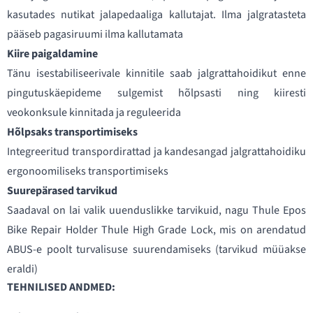
kasutades nutikat jalapedaaliga kallutajat. Ilma jalgratasteta
pääseb pagasiruumi ilma kallutamata
Kiire paigaldamine
Tänu isestabiliseerivale kinnitile saab jalgrattahoidikut enne
pingutuskäepideme sulgemist hõlpsasti ning kiiresti
veokonksule kinnitada ja reguleerida
Hõlpsaks transportimiseks
Integreeritud transpordirattad ja kandesangad jalgrattahoidiku
ergonoomiliseks transportimiseks
Suurepärased tarvikud
Saadaval on lai valik uuenduslikke tarvikuid, nagu Thule Epos
Bike Repair Holder Thule High Grade Lock, mis on arendatud
ABUS-e poolt turvalisuse suurendamiseks (tarvikud müüakse
eraldi)
TEHNILISED ANDMED: