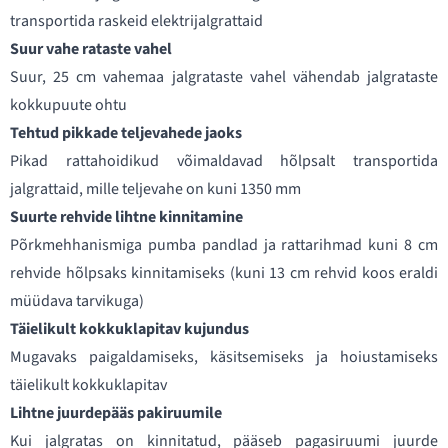
transportida raskeid elektrijalgrattaid
Suur vahe rataste vahel
Suur, 25 cm vahemaa jalgrataste vahel vähendab jalgrataste
kokkupuute ohtu
Tehtud pikkade teljevahede jaoks
Pikad rattahoidikud võimaldavad hõlpsalt transportida
jalgrattaid, mille teljevahe on kuni 1350 mm
Suurte rehvide lihtne kinnitamine
Põrkmehhanismiga pumba pandlad ja rattarihmad kuni 8 cm
rehvide hõlpsaks kinnitamiseks (kuni 13 cm rehvid koos eraldi
müüdava tarvikuga)
Täielikult kokkuklapitav kujundus
Mugavaks paigaldamiseks, käsitsemiseks ja hoiustamiseks
täielikult kokkuklapitav
Lihtne juurdepääs pakiruumile
Kui jalgratas on kinnitatud, pääseb pagasiruumi juurde