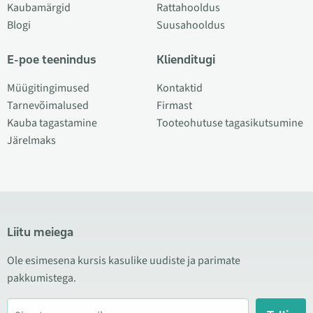
Kaubamärgid
Rattahooldus
Blogi
Suusahooldus
E-poe teenindus
Klienditugi
Müügitingimused
Kontaktid
Tarnevõimalused
Firmast
Kauba tagastamine
Tooteohutuse tagasikutsumine
Järelmaks
Liitu meiega
Ole esimesena kursis kasulike uudiste ja parimate
pakkumistega.