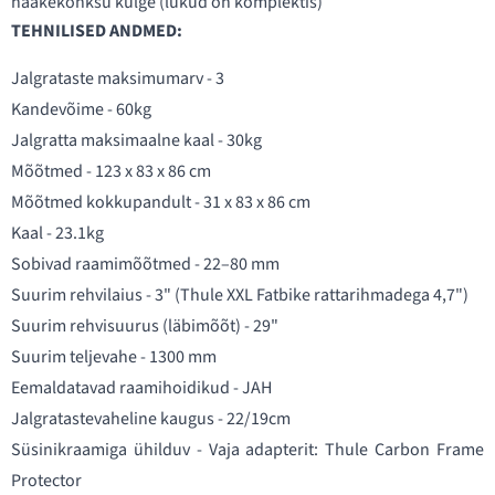
haakekonksu külge (lukud on komplektis)
TEHNILISED ANDMED:
Jalgrataste maksimumarv - 3
Kandevõime - 60kg
Jalgratta maksimaalne kaal - 30kg
Mõõtmed - 123 x 83 x 86 cm
Mõõtmed kokkupandult - 31 x 83 x 86 cm
Kaal - 23.1kg
Sobivad raamimõõtmed - 22–80 mm
Suurim rehvilaius - 3" (Thule XXL Fatbike rattarihmadega 4,7")
Suurim rehvisuurus (läbimõõt) - 29"
Suurim teljevahe - 1300 mm
Eemaldatavad raamihoidikud - JAH
Jalgratastevaheline kaugus - 22/19cm
Süsinikraamiga ühilduv - Vaja adapterit: Thule Carbon Frame
Protector