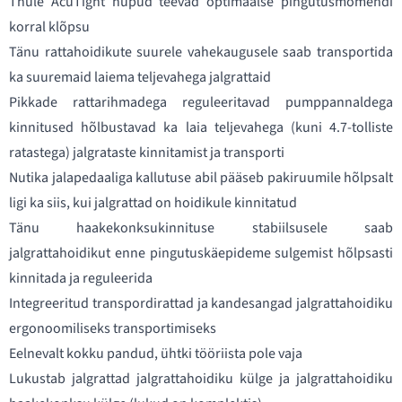
Thule AcuTight nupud teevad optimaalse pingutusmomendi
korral klõpsu
Tänu rattahoidikute suurele vahekaugusele saab transportida
ka suuremaid laiema teljevahega jalgrattaid
Pikkade rattarihmadega reguleeritavad pumppannaldega
kinnitused hõlbustavad ka laia teljevahega (kuni 4.7-tolliste
ratastega) jalgrataste kinnitamist ja transporti
Nutika jalapedaaliga kallutuse abil pääseb pakiruumile hõlpsalt
ligi ka siis, kui jalgrattad on hoidikule kinnitatud
Tänu haakekonksukinnituse stabiilsusele saab
jalgrattahoidikut enne pingutuskäepideme sulgemist hõlpsasti
kinnitada ja reguleerida
Integreeritud transpordirattad ja kandesangad jalgrattahoidiku
ergonoomiliseks transportimiseks
Eelnevalt kokku pandud, ühtki tööriista pole vaja
Lukustab jalgrattad jalgrattahoidiku külge ja jalgrattahoidiku